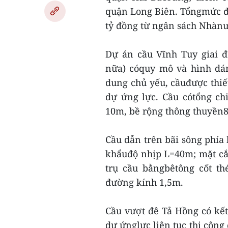
quận Long Biên. Tổngmức đầ
tỷ đồng từ ngân sách Nhànư
Dự án cầu Vĩnh Tuy giai đ
nữa) cóquy mô và hình dán
dung chủ yếu, cầuđược thiết
dự ứng lực. Cầu cótổng ch
10m, bề rộng thông thuyền8
Cầu dẫn trên bãi sông phía 
khẩuđộ nhịp L=40m; mặt cắ
trụ cầu bằngbêtông cốt th
đường kính 1,5m.
Cầu vượt đê Tả Hồng có kế
dự ứnglực liên tục thi công