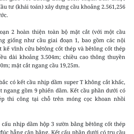
u tư (khái toán) xây dựng cầu khoảng 2.561,256
ớc.
oạn 2 hoàn thiện toàn bộ mặt cắt (với một cầu
g giống như cầu giai đoạn 1, bao gồm các nội
 kế vĩnh cửu bêtông cốt thép và bêtông cốt thép
iều dài khoảng 3.504m; chiều cao thông thuyền
0m; mặt cắt ngang cầu 19,25m.
bắc có kết cầu nhịp dầm super T không cắt khấc,
t ngang gồm 9 phiến dầm. Kết cầu phần dưới có
ép thi công tại chỗ trên móng cọc khoan nhồi
t cấu nhịp dầm hộp 3 sườn bằng bêtông cốt thép
 đúc hẫng cân bằng. Kết cấu phần dưới có trụ cầu