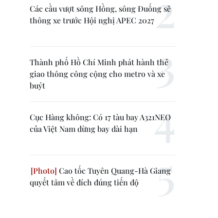
Các cầu vượt sông Hồng, sông Đuống sẽ
thông xe trước Hội nghị APEC 2027
Thành phố Hồ Chí Minh phát hành thẻ
giao thông công cộng cho metro và xe
buýt
Cục Hàng không: Có 17 tàu bay A321NEO
của Việt Nam dừng bay dài hạn
Cao tốc Tuyên Quang-Hà Giang
quyết tâm về đích đúng tiến độ