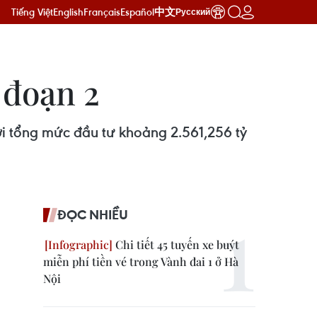
Tiếng Việt
English
Français
Español
中文
Русский
 đoạn 2
i tổng mức đầu tư khoảng 2.561,256 tỷ
ĐỌC NHIỀU
Chi tiết 45 tuyến xe buýt
miễn phí tiền vé trong Vành đai 1 ở Hà
Nội