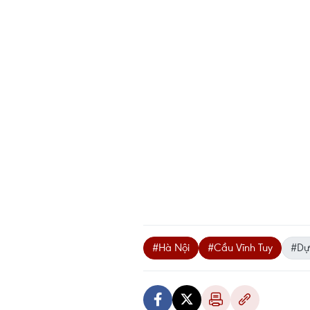
#Hà Nội
#Cầu Vĩnh Tuy
#Dự