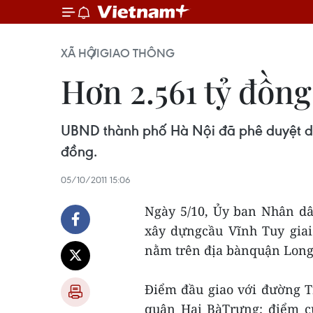
XÃ HỘI
GIAO THÔNG
Hơn 2.561 tỷ đồng
UBND thành phố Hà Nội đã phê duyệt dự 
đồng.
05/10/2011 15:06
Ngày 5/10, Ủy ban Nhân dâ
xây dựngcầu Vĩnh Tuy giai
nằm trên địa bànquận Long
Điểm đầu giao với đường 
quận Hai BàTrưng; điểm c