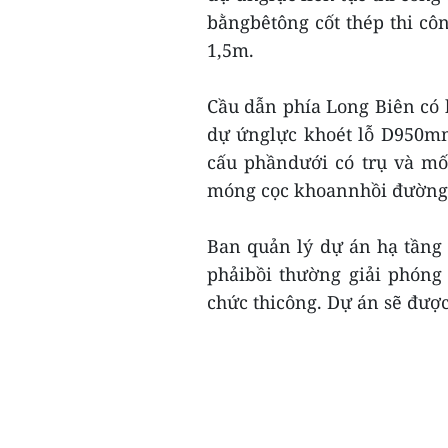
bằngbêtông cốt thép thi cô
1,5m.
Cầu dẫn phía Long Biên có 
dự ứnglực khoét lỗ D950mm; 
cấu phầndưới có trụ và mố 
móng cọc khoannhồi đường
Ban quản lý dự án hạ tầng 
phảibồi thường giải phóng 
chức thicông. Dự án sẽ được