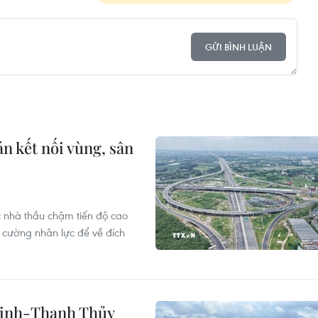
GỬI BÌNH LUẬN
n kết nối vùng, sân
 nhà thầu chậm tiến độ cao
 cường nhân lực để về đích
 Vinh-Thanh Thủy