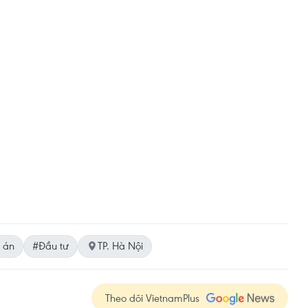
 án
#Đầu tư
TP. Hà Nội
Theo dõi VietnamPlus