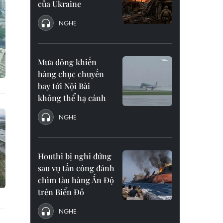
của Ukraine
NGHE
Mưa dông khiến
hàng chục chuyến
bay tới Nội Bài
không thể hạ cánh
NGHE
Houthi bị nghi đứng
sau vụ tấn công đánh
chìm tàu hàng Ấn Độ
trên Biển Đỏ
NGHE