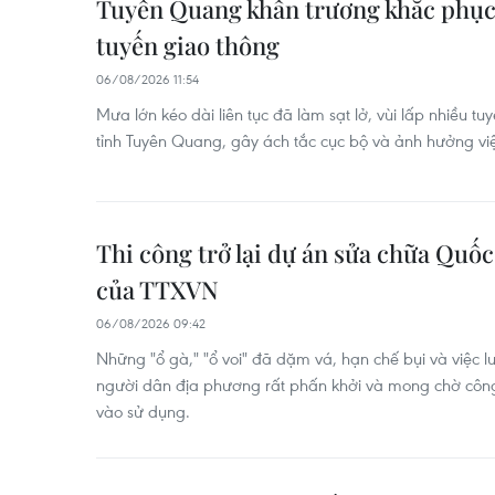
Tuyên Quang khẩn trương khắc phục s
tuyến giao thông
06/08/2026 11:54
Mưa lớn kéo dài liên tục đã làm sạt lở, vùi lấp nhiều t
tỉnh Tuyên Quang, gây ách tắc cục bộ và ảnh hưởng việ
Thi công trở lại dự án sửa chữa Quốc
của TTXVN
06/08/2026 09:42
Những "ổ gà," "ổ voi" đã dặm vá, hạn chế bụi và việc 
người dân địa phương rất phấn khởi và mong chờ công
vào sử dụng.