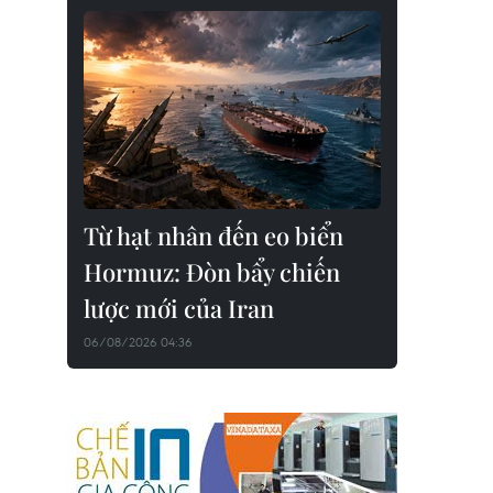
Từ hạt nhân đến eo biển
Hormuz: Đòn bẩy chiến
lược mới của Iran
06/08/2026 04:36