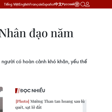
Tiếng Việt
English
Français
Español
中文
Русский
g Nhân đạo năm
 người có hoàn cảnh khó khăn, yếu thế
ĐỌC NHIỀU
Mường Than tan hoang sau lũ
quét, sạt lở đất