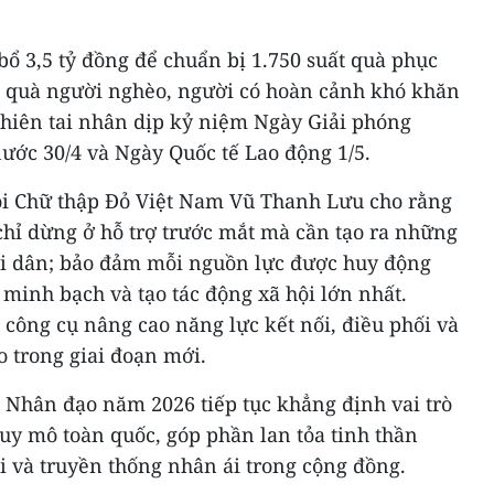
ổ 3,5 tỷ đồng để chuẩn bị 1.750 suất quà phục
g quà người nghèo, người có hoàn cảnh khó khăn
thiên tai nhân dịp kỷ niệm Ngày Giải phóng
ước 30/4 và Ngày Quốc tế Lao động 1/5.
ội Chữ thập Đỏ Việt Nam Vũ Thanh Lưu cho rằng
hỉ dừng ở hỗ trợ trước mắt mà cần tạo ra những
ời dân; bảo đảm mỗi nguồn lực được huy động
minh bạch và tạo tác động xã hội lớn nhất.
 công cụ nâng cao năng lực kết nối, điều phối và
 trong giai đoạn mới.
 Nhân đạo năm 2026 tiếp tục khẳng định vai trò
uy mô toàn quốc, góp phần lan tỏa tinh thần
i và truyền thống nhân ái trong cộng đồng.