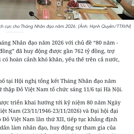
 tích cực cho Tháng Nhân đạo năm 2026. (Ảnh: Hạnh Quyên/TTXVN)
Tháng Nhân đạo năm 2026 với chủ đề “80 năm -
đồng” đã huy động được gần 762 tỷ đồng, trợ
 có hoàn cảnh khó khăn, yếu thế trên cả nước,
 bố tại Hội nghị tổng kết Tháng Nhân đạo năm
thập Đỏ Việt Nam tổ chức sáng 11/6 tại Hà Nội.
ợc triển khai hướng tới kỷ niệm 80 năm Ngày
iệt Nam (23/11/1946-23/11/2026) và Đại hội đại
 Đỏ Việt Nam lần thứ XII, tiếp tục khẳng định
n dân làm nhân đạo, huy động sự tham gia của