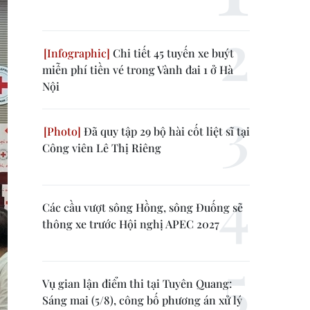
Chi tiết 45 tuyến xe buýt
miễn phí tiền vé trong Vành đai 1 ở Hà
Nội
Đã quy tập 29 bộ hài cốt liệt sĩ tại
Công viên Lê Thị Riêng
Các cầu vượt sông Hồng, sông Đuống sẽ
thông xe trước Hội nghị APEC 2027
Vụ gian lận điểm thi tại Tuyên Quang:
Sáng mai (5/8), công bố phương án xử lý