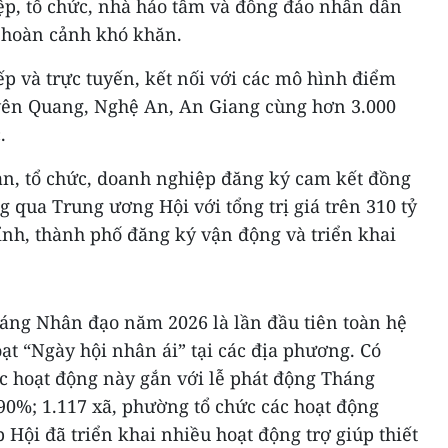
ệp, tổ chức, nhà hảo tâm và đông đảo nhân dân
ó hoàn cảnh khó khăn.
iếp và trực tuyến, kết nối với các mô hình điểm
yên Quang, Nghệ An, An Giang cùng hơn 3.000
.
uan, tổ chức, doanh nghiệp đăng ký cam kết đồng
g qua Trung ương Hội với tổng trị giá trên 310 tỷ
ỉnh, thành phố đăng ký vận động và triển khai
háng Nhân đạo năm 2026 là lần đầu tiên toàn hệ
oạt “Ngày hội nhân ái” tại các địa phương. Có
ức hoạt động này gắn với lễ phát động Tháng
90%; 1.117 xã, phường tổ chức các hoạt động
 Hội đã triển khai nhiều hoạt động trợ giúp thiết