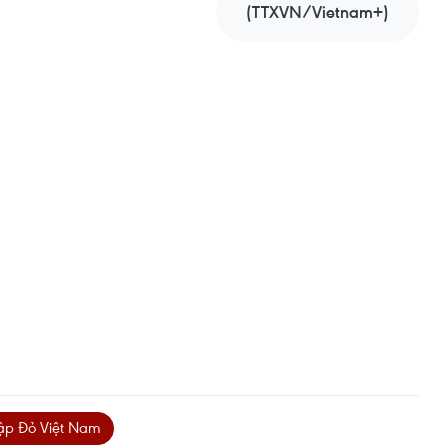
(TTXVN/Vietnam+)
ập Đỏ Việt Nam