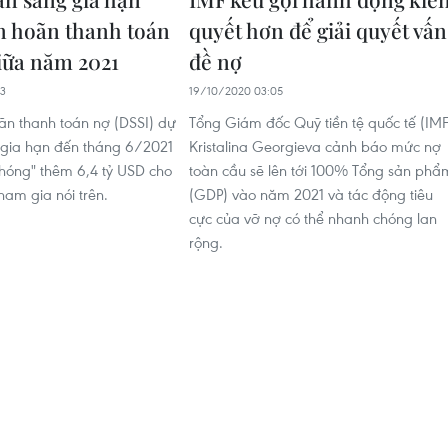
n hoãn thanh toán
quyết hơn để giải quyết vấn
iữa năm 2021
đề nợ
53
19/10/2020 03:05
ãn thanh toán nợ (DSSI) dự
Tổng Giám đốc Quỹ tiền tệ quốc tế (IMF
 gia hạn đến tháng 6/2021
Kristalina Georgieva cảnh báo mức nợ
hóng" thêm 6,4 tỷ USD cho
toàn cầu sẽ lên tới 100% Tổng sản phẩ
ham gia nói trên.
(GDP) vào năm 2021 và tác động tiêu
cực của vỡ nợ có thể nhanh chóng lan
rộng.