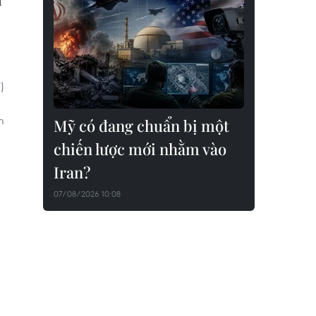
)
m
Mỹ có đang chuẩn bị một
chiến lược mới nhằm vào
Iran?
07/08/2026 10:08