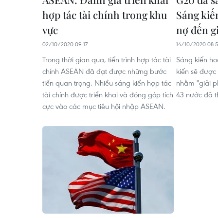
hợp tác tài chính trong khu
Sáng kiế
vực
nợ đến g
02/10/2020 09:17
14/10/2020 08:
Trong thời gian qua, tiến trình hợp tác tài
Sáng kiến ho
chính ASEAN đã đạt được những bước
kiến sẽ được
tiến quan trọng. Nhiều sáng kiến hợp tác
nhằm "giải p
tài chính được triển khai và đóng góp tích
43 nước đã t
cực vào các mục tiêu hội nhập ASEAN.