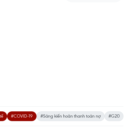
tế
#COVID-19
#Sáng kiến hoãn thanh toán nợ
#G20