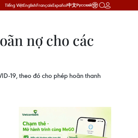
Tiếng Việt
English
Français
Español
中文
Русский
hoãn nợ cho các
VID-19, theo đó cho phép hoãn thanh