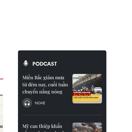
PODCAST
Miền Bắc giảm mưa
từ đêm nay, cuối tuần
chuyển nắng nóng
NGHE
Mỹ can thiệp khẩn