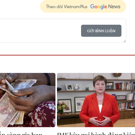
Theo dõi VietnamPlus
GỬI BÌNH LUẬN
ẵn sàng gia hạn
IMF kêu gọi hành động kiê