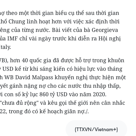
ợ theo một thời gian biểu cụ thể sau thời gian
hổ Chung linh hoạt hơn với việc xác định thời
iêng của từng nước. Bài viết của bà Georgieva
ủa IMF chỉ vài ngày trước khi diễn ra Hội nghị
taly.
B), hơn 40 quốc gia đã được hỗ trợ trong khuôn
tỷ USD kể từ khi sáng kiến có hiệu lực vào tháng
ịch WB David Malpass khuyến nghị thực hiện một
uyết gánh nặng nợ cho các nước thu nhập thấp,
ới con số kỷ lục 860 tỷ USD vào năm 2020.
"chưa đủ rộng" và kêu gọi thế giới nên cân nhắc
22, trong đó có kế hoạch giãn nợ./.
(TTXVN/Vietnam+)