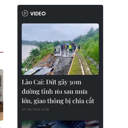
VIDEO
Lào Cai: Đứt gãy 30m
đường tỉnh 161 sau mưa
lớn, giao thông bị chia cắt
07/08/2026 10:08
n