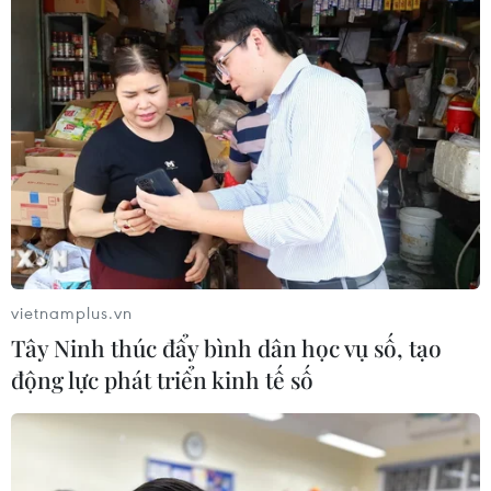
07/08/2026 10:27
Giá dầu tăng trước những lo ngại về
kế hoạch mở lại Eo biển Hormuz
07/08/2026 08:58
Nhà đầu tư Anh đề xuất siêu dự án Tổ
hợp cảng biển 18 tỷ USD tại Quảng
Ninh
vietnamplus.vn
07/08/2026 08:33
Tây Ninh thúc đẩy bình dân học vụ số, tạo
động lực phát triển kinh tế số
Canh tác biển - động lực mới cho
kinh tế biển Việt Nam
07/08/2026 08:14