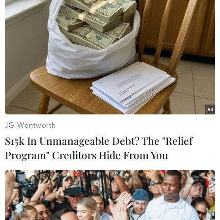
#kinh tế Anh
#Brexit
#COVID-19
#làn sóng thứ hai
#việc làm
Anh
Theo dõi VietnamPlus
JG Wentworth
$15k In Unmanageable Debt? The "Relief
Program" Creditors Hide From You
TIN LIÊN QUAN