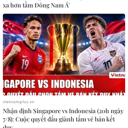
xa hơn tầm Đông Nam Á'
Brexit không thỏa thuận khiến Anh thiệt
hại gấp 3 lần so với COVID-19
23/09/2020 06:30
Trong ngắn hạn, việc không có mối quan hệ thương mại
mới chính thức với EU sẽ là thông tin xấu với sự phục
hồi kinh tế của Anh và lớn hơn nhiều so với ảnh hưởng
của khủng hoảng COVID-19 trong dài hạn.
vietnamplus.vn
Nhận định Singapore vs Indonesia (20h ngày
7/8): Cuộc quyết đấu giành tấm vé bán kết
duy …