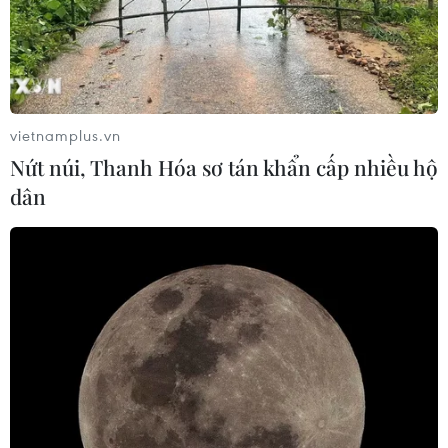
vietnamplus.vn
Nứt núi, Thanh Hóa sơ tán khẩn cấp nhiều hộ
dân