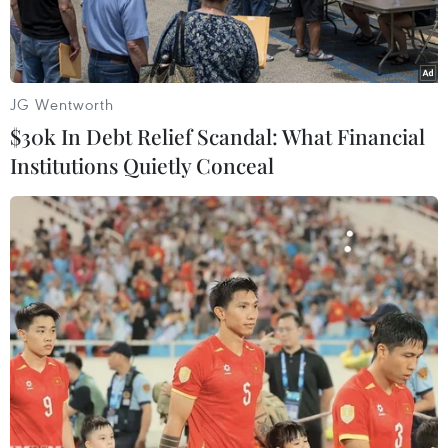
JG Wentworth
$30k In Debt Relief Scandal: What Financial
Institutions Quietly Conceal
Người dân đeo khẩu trang phòng lây nhiễm COVID-19 khi di
chuyển trên đường phố tại London, Anh. (Ảnh: AFP/TTXVN)
Ngày 29/10, Quỹ Tiền tệ Quốc tế (IMF) dự báo đà
phục hồi của kinh tế Anh sẽ yếu hơn dự kiến
giữa bối cảnh châu Âu đang hứng chịu làn sóng
thứ hai của đại dịch COVID-19 và đàm phán