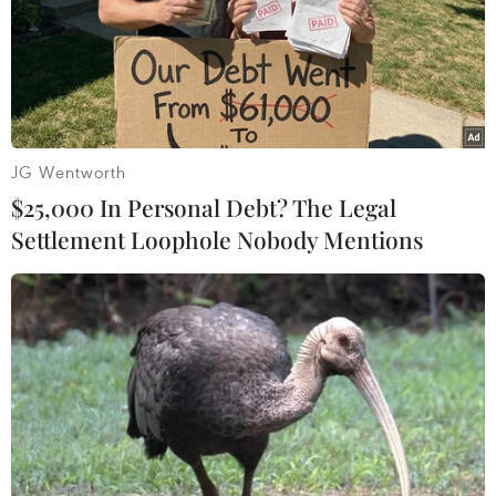
JG Wentworth
$25,000 In Personal Debt? The Legal
Settlement Loophole Nobody Mentions
Anh: Nợ công lên mức cao kỷ lục trong đợt
phong tỏa phòng COVID-19
21/07/2020 13:16