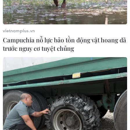
Tính riêng trong tháng Sáu, các khoản vay của Anh đã
chạm ngưỡng 35,5 tỷ bảng, tăng gấp 5 lần so với cùng
kỳ năm 2019.
vietnamplus.vn
Campuchia nỗ lực bảo tồn động vật hoang dã
trước nguy cơ tuyệt chủng
BoE: Kinh tế Anh cần thời gian để phục