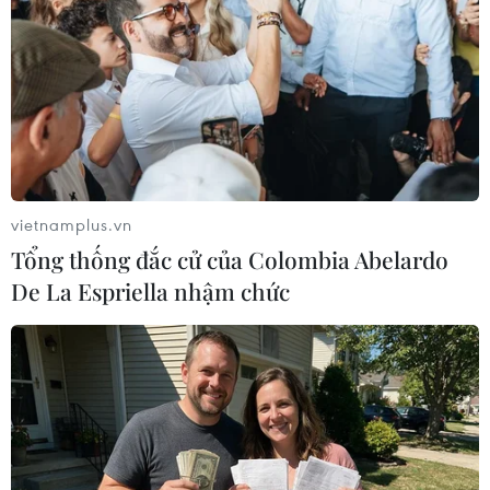
vietnamplus.vn
Tổng thống đắc cử của Colombia Abelardo
De La Espriella nhậm chức
Kinh tế Anh suy giảm mạnh nhất trong
vòng 300 năm
14/07/2020 14:16
Tổng sản phẩm quốc nội (GDP) của Anh đã giảm 19,1%
trong 3 tháng tính tới tháng 5 do các biện pháp cấm đi
lại của chính phủ khiến mọi hoạt động kinh tế giảm sút.