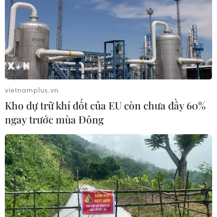
vietnamplus.vn
Kho dự trữ khí đốt của EU còn chưa đầy 60%
ngay trước mùa Đông