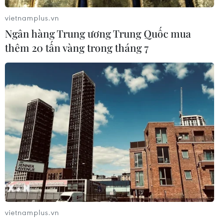
vietnamplus.vn
Ngân hàng Trung ương Trung Quốc mua
thêm 20 tấn vàng trong tháng 7
TIN CÙNG CHUYÊN MỤC
Việt Nam khẳng định vị thế tại triển
lãm thương mại quốc tế của Ấn Độ
07/08/2026 23:08
Ngân hàng Trung ương Trung Quốc
vietnamplus.vn
mua thêm 20 tấn vàng trong tháng 7