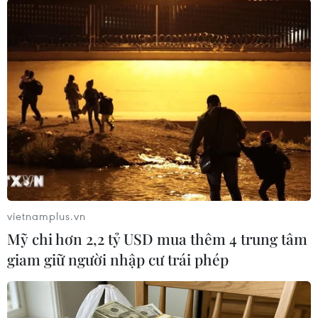
chính công, bao gồm nhiệm vụ giảm nợ công là
điều cần thiết, nhưng chỉ nên áp dụng khi đại
dịch đã kết thúc. Bà còn cho rằng Anh có thể
tăng nguồn thu từ thuế carbon, thuế giá trị gia
tăng và thuế tài sản, mà không làm ảnh hưởng
đến tăng trưởng kinh tế./.
(TTXVN/Vietnam+)
vietnamplus.vn
Mỹ chi hơn 2,2 tỷ USD mua thêm 4 trung tâm
giam giữ người nhập cư trái phép