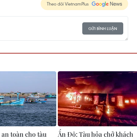
Theo dõi VietnamPlus
GỬI BÌNH LUẬN
an toàn cho tàu
Ấn Độ: Tàu hỏa chở khách