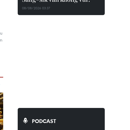
08/08/2026 03:37
àu
ận
PODCAST