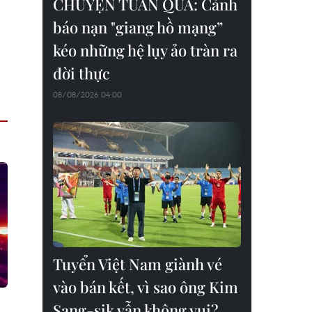
CHUYỆN TUẦN QUA: Cảnh
báo nạn "giang hồ mạng”
kéo những hệ lụy ảo tràn ra
đời thực
08/08/2026 04:00
Tuyển Việt Nam giành vé
vào bán kết, vì sao ông Kim
Sang-sik vẫn không vui?