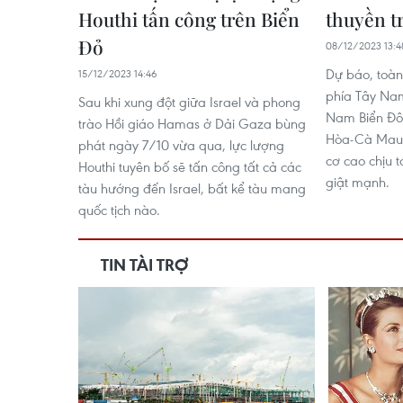
Houthi tấn công trên Biển
thuyền t
Đỏ
08/12/2023 13:4
Dự báo, toàn
15/12/2023 14:46
phía Tây Nam
Sau khi xung đột giữa Israel và phong
Nam Biển Đô
trào Hồi giáo Hamas ở Dải Gaza bùng
Hòa-Cà Mau, 
phát ngày 7/10 vừa qua, lực lượng
cơ cao chịu t
Houthi tuyên bố sẽ tấn công tất cả các
giật mạnh.
tàu hướng đến Israel, bất kể tàu mang
quốc tịch nào.