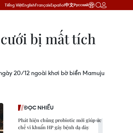
Tiếng Việt
English
Français
Español
中文
Русский
cưới bị mất tích
ừ ngày 20/12 ngoài khơi bờ biển Mamuju
ĐỌC NHIỀU
Phát hiện chủng probiotic mới giúp ức
chế vi khuẩn HP gây bệnh dạ dày