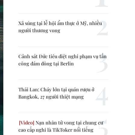
Xả súng tại lễ hội ẩm thực ở Mỹ, nhiều
người thương vong
Cảnh sát Đức tiêu diệt nghi phạm vụ tấn
công đám đông tại Berlin
Thái Lan: Cháy lớn tại quán rượu ở
Bangkok, 27 người thiệt mạng
Nạn nhân tử vong tại chung cư
cao cấp nghi là TikToker nổi tiếng