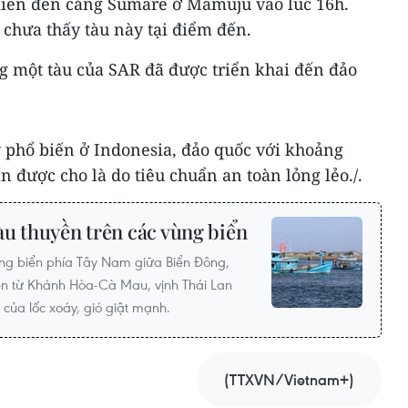
kiến đến cảng Sumare ở Mamuju vào lúc 16h.
 chưa thấy tàu này tại điểm đến.
g một tàu của SAR đã được triển khai đến đảo
y phổ biến ở Indonesia, đảo quốc với khoảng
 được cho là do tiêu chuẩn an toàn lỏng lẻo./.
àu thuyền trên các vùng biển
ùng biển phía Tây Nam giữa Biển Đông,
n từ Khánh Hòa-Cà Mau, vịnh Thái Lan
 của lốc xoáy, gió giật mạnh.
(TTXVN/Vietnam+)