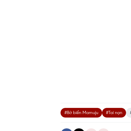
#Bờ biển Mamuju
#Tai nạn