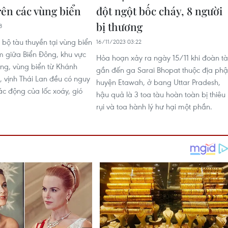
rên các vùng biển
đột ngột bốc cháy, 8 người
bị thương
8
 bộ tàu thuyền tại vùng biển
16/11/2023 03:22
 giữa Biển Đông, khu vực
Hỏa hoạn xảy ra ngày 15/11 khi đoàn t
ng, vùng biển từ Khánh
gần đến ga Sarai Bhopat thuộc địa ph
vịnh Thái Lan đều có nguy
huyện Etawah, ở bang Uttar Pradesh,
ác động của lốc xoáy, gió
hậu quả là 3 toa tàu hoàn toàn bị thiêu
rụi và toa hành lý hư hại một phần.