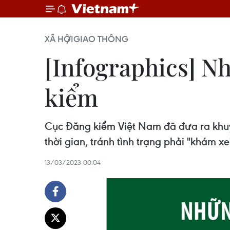
XÃ HỘI
GIAO THÔNG
[Infographics] Nh
kiểm
Cục Đăng kiểm Việt Nam đã đưa ra khuyế
thời gian, tránh tình trạng phải "khám xe
13/03/2023 00:04