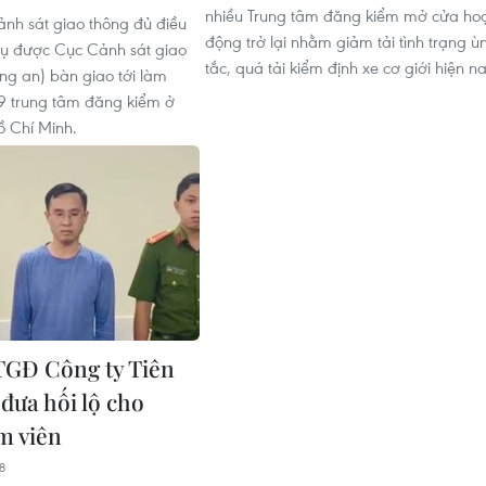
nhiều Trung tâm đăng kiểm mở cửa ho
ảnh sát giao thông đủ điều
động trở lại nhằm giảm tải tình trạng ù
vụ được Cục Cảnh sát giao
tắc, quá tải kiểm định xe cơ giới hiện na
ng an) bàn giao tới làm
 9 trung tâm đăng kiểm ở
 Chí Minh.
TGĐ Công ty Tiên
đưa hối lộ cho
m viên
8