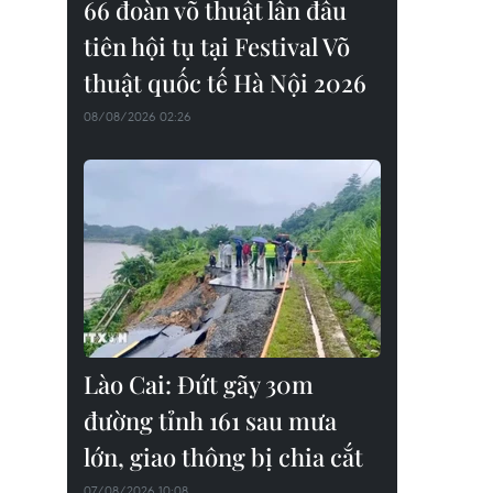
66 đoàn võ thuật lần đầu
tiên hội tụ tại Festival Võ
thuật quốc tế Hà Nội 2026
08/08/2026 02:26
Lào Cai: Đứt gãy 30m
đường tỉnh 161 sau mưa
lớn, giao thông bị chia cắt
07/08/2026 10:08