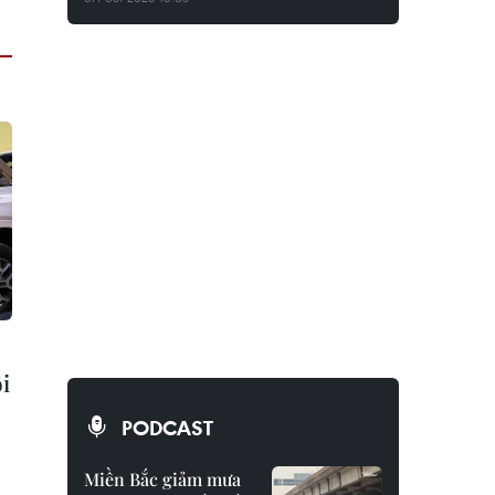
i
PODCAST
Miền Bắc giảm mưa