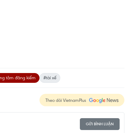
ung tâm đăng kiểm
#tài xế
Theo dõi VietnamPlus
GỬI BÌNH LUẬN