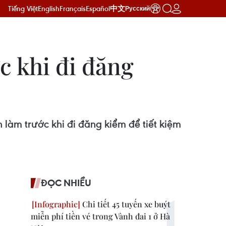
Tiếng Việt
English
Français
Español
中文
Русский
c khi đi đăng
làm trước khi đi đăng kiểm để tiết kiệm
ĐỌC NHIỀU
Chi tiết 45 tuyến xe buýt
miễn phí tiền vé trong Vành đai 1 ở Hà