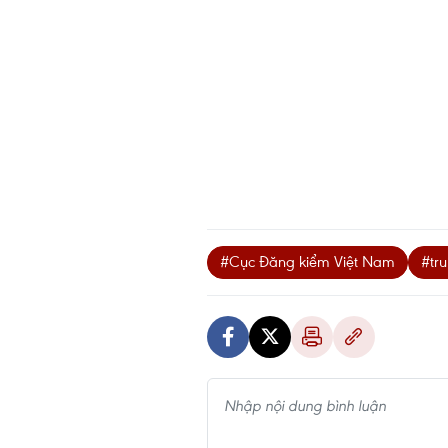
#Cục Đăng kiểm Việt Nam
#tr