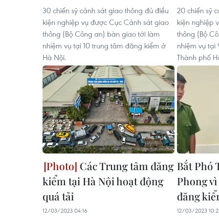
30 chiến sỹ cảnh sát giao thông đủ điều
20 chiến sỹ c
kiện nghiệp vụ được Cục Cảnh sát giao
kiện nghiệp 
thông (Bộ Công an) bàn giao tới làm
thông (Bộ Cô
nhiệm vụ tại 10 trung tâm đăng kiểm ở
nhiệm vụ tại
Hà Nội.
Thành phố Hồ
Các Trung tâm đăng
Bắt Phó 
kiểm tại Hà Nội hoạt động
Phong vì 
quá tải
đăng kiể
12/03/2023 04:16
12/03/2023 10:2