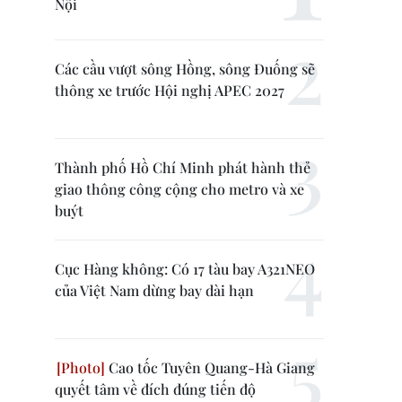
Nội
Các cầu vượt sông Hồng, sông Đuống sẽ
thông xe trước Hội nghị APEC 2027
Thành phố Hồ Chí Minh phát hành thẻ
giao thông công cộng cho metro và xe
buýt
Cục Hàng không: Có 17 tàu bay A321NEO
của Việt Nam dừng bay dài hạn
Cao tốc Tuyên Quang-Hà Giang
quyết tâm về đích đúng tiến độ