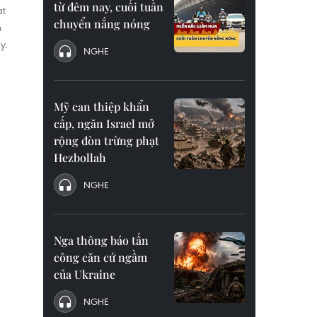
từ đêm nay, cuối tuần
ạt
chuyển nắng nóng
n
y.
NGHE
Mỹ can thiệp khẩn
cấp, ngăn Israel mở
rộng đòn trừng phạt
Hezbollah
NGHE
Nga thông báo tấn
công căn cứ ngầm
của Ukraine
NGHE