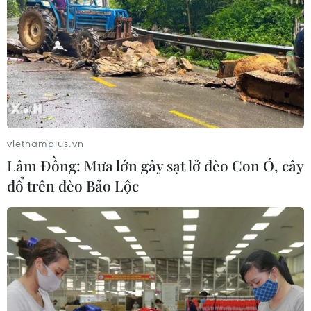
vietnamplus.vn
Lâm Đồng: Mưa lớn gây sạt lở đèo Con Ó, cây
đổ trên đèo Bảo Lộc