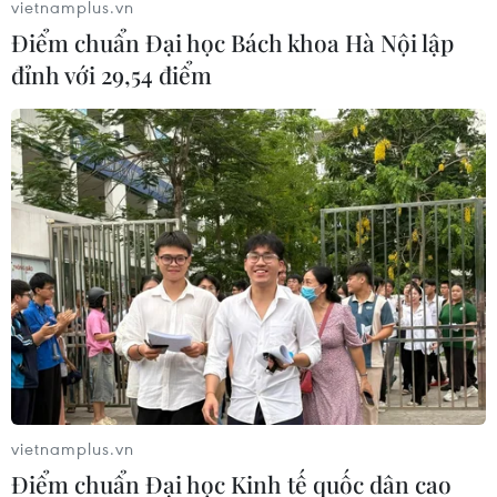
vietnamplus.vn
Điểm chuẩn Đại học Bách khoa Hà Nội lập
đỉnh với 29,54 điểm
Israel phản đối bộ trưởng Jordan giẫm lên
hình có ảnh quốc kỳ
31/12/2018 00:22
Bộ Ngoại giao Israel đã gửi công hàm phản đối tới
Jordan sau khi một bộ trưởng nước này chụp ảnh giẫm
lên một bức hình có ảnh quốc kỳ Israel khi tham dự một
cuộc họp.
vietnamplus.vn
Điểm chuẩn Đại học Kinh tế quốc dân cao