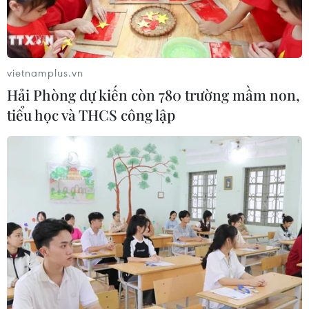
Mỹ khẳng định sẽ ủng hộ đầy đủ quyền tự vệ của Israel
nhằm chống lại chủ nghĩa phiêu lưu xâm lược của Iran
và nhấn mạnh sẽ đảm bảo việc Israel có các phương
tiện để thực hiện quyền của mình.
vietnamplus.vn
Hải Phòng dự kiến còn 780 trường mầm non,
tiểu học và THCS công lập