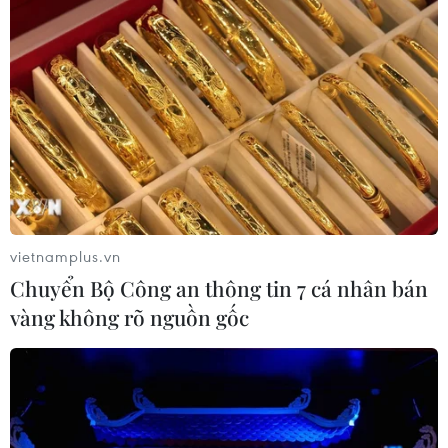
05/08/2026 22:43
Houthi bị nghi đứng sau vụ
tấn công đánh chìm tàu hàng Ấn Độ
trên Biển Đỏ
05/08/2026 15:29
Israel và Liban không đạt tiến triển
trong ngày đàm phán đầu tiên
vietnamplus.vn
05/08/2026 15:01
Chuyển Bộ Công an thông tin 7 cá nhân bán
vàng không rõ nguồn gốc
Xung đột tại Trung Đông: Tàu hàng
Ấn Độ bị đánh chìm trên Biển Đỏ
05/08/2026 04:40