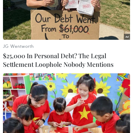
JG Wentworth
$25,000 In Personal Debt? The Legal
Settlement Loophole Nobody Mentions
Mỹ ủng hộ các cuộc không kích của Israel
vào các mục tiêu của Iran
29/12/2018 02:03