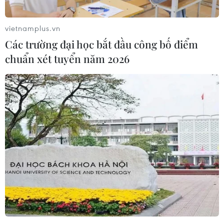
Israel và Brazil cam kết thúc đẩy liên minh
chiến lược mới
vietnamplus.vn
29/12/2018 02:17
Các trường đại học bắt đầu công bố điểm
Thủ tướng Israel Netanyahu đã có cuộc hội đàm với
chuẩn xét tuyển năm 2026
Tổng thống đắc cử nước chủ nhà Jair Bolsonaro với cam
kết sẽ thúc đẩy một “liên minh chiến lược mới” nhằm
mở rộng hơn nữa hợp tác song phương.