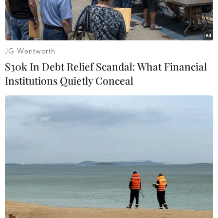
JG Wentworth
$30k In Debt Relief Scandal: What Financial
Institutions Quietly Conceal
Thiếu tướng Tamir Hayman. (Nguồn: Israel Defense
Forces/timesofisrael)
Reuters đưa tin, Ngày 31/12, người đứng đầu cơ
quan tình báo quân sự Israel, Thiếu tướng
Tamir Hayman cho rằng, Iran có thể lợi dụng
tầm ảnh hưởng gia tăng của nước này tại Iraq
để biến quốc gia Arab này thành vùng đệm