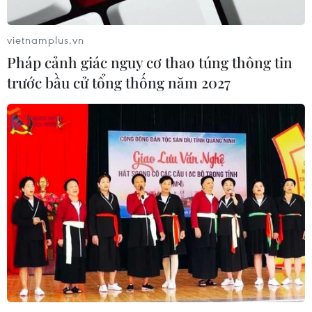
chiến lược mới nhằm vào Iran?
07/08/2026 10:08
vietnamplus.vn
Pháp cảnh giác nguy cơ thao túng thông tin
trước bầu cử tổng thống năm 2027
Mỹ can thiệp khẩn cấp, ngăn
Israel mở rộng đòn trừng phạt
Hezbollah
07/08/2026 02:31
Syria: Nổ xe buýt gần thủ đô
Damascus khiến 2 người chết và 13
người bị thương
07/08/2026 00:50
Lực lượng Houthi tấn công quân đội