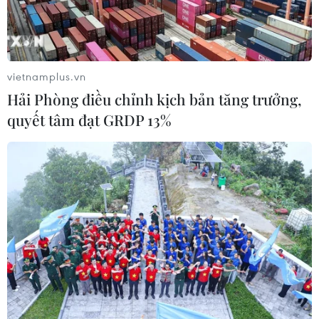
Iran đề xuất thành lập liên minh an
ninh giữa các nước Hồi giáo trong
khu vực
04/08/2026 03:21
vietnamplus.vn
Hải Phòng điều chỉnh kịch bản tăng trưởng,
Iran ra điều kiện gì với Mỹ
quyết tâm đạt GRDP 13%
trước khi mở lại Eo biển Hormuz?
03/08/2026 16:12
Iran tuyên bố chưa đạt đủ điều kiện
để mở lại eo biển Hormuz
03/08/2026 15:59
Làn sóng người Israel di cư ra nước