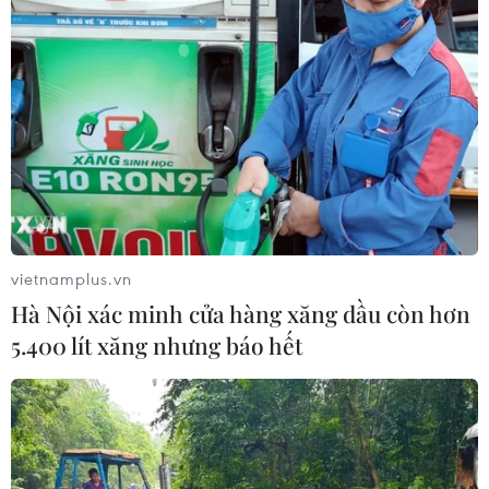
vietnamplus.vn
Hà Nội xác minh cửa hàng xăng dầu còn hơn
5.400 lít xăng nhưng báo hết