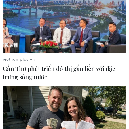
vietnamplus.vn
Cần Thơ phát triển đô thị gắn liền với đặc
Pháp kêu gọi Israel cân nhắc việc cho
trưng sông nước
phép xây nhà định cư tại Bờ Tây
27/12/2018 23:30
Ngày 27/12, Pháp đã kêu gọi Israel cân nhắc lại việc
chấp thuận cho xây dựng hơn 2.000 nhà định cư tại
khu Bờ Tây, cho rằng việc này vi phạm luật pháp quốc
tế.