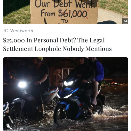
JG Wentworth
$25,000 In Personal Debt? The Legal
Settlement Loophole Nobody Mentions
Lực lượng an ninh Kenya tuần tra quanh đồn cảnh sát ở
Mombasa. (Nguồn: AFP/TTXVN)
Các cơ quan an ninh Kenya ngày 19/12 thông
báo tăng cường giám sát dọc biên giới giữa
nước này và Somalia, sau khi nhận được thông
tin về nguy cơ tấn công khủng bố trong mùa lễ