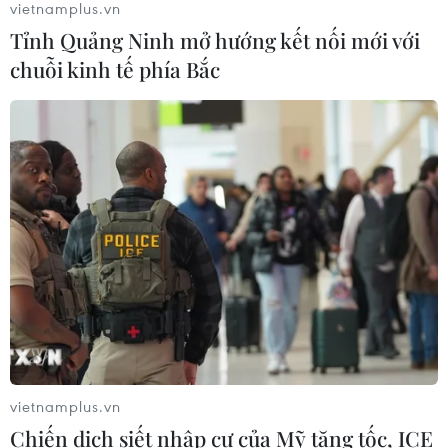
vietnamplus.vn
Tỉnh Quảng Ninh mở hướng kết nối mới với
chuỗi kinh tế phía Bắc
Xem thêm
CƠ QUAN CHỦ QUẢN: THÔNG TẤN XÃ VIỆT NAM
Tổng Biên tập: TRẦN TIẾN DUẨN
Phó Tổng Biên tập: NGUYỄN THỊ TÁM, KHÚC THANH
THỦY
Sở hữu trí tuệ
Quy định sử dụng
vietnamplus.vn
RSS
Hỗ trợ
Chiến dịch siết nhập cư của Mỹ tăng tốc, ICE