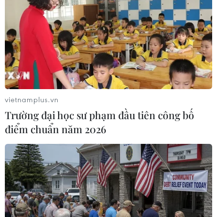
Nairobi sau khi đối tượng này dùng dao tấn công làm
một cảnh sát bị thương ở tay.
vietnamplus.vn
Trường đại học sư phạm đầu tiên công bố
điểm chuẩn năm 2026
IS nhận tiến hành vụ tấn công Đại sứ quán
Mỹ ở Kenya