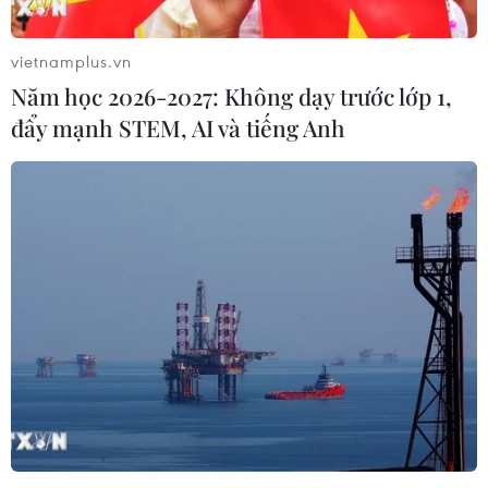
vietnamplus.vn
Năm học 2026-2027: Không dạy trước lớp 1,
đẩy mạnh STEM, AI và tiếng Anh
Somalia bắt giữ hàng chục phiến quân
Hồi giáo cực đoan Al-Shabaab
21/11/2016 01:48
Ít nhất 20 đối tượng, bị tình nghi là thành viên của nhóm
Hồi giáo cực đoan Al-Shabaab, đã bị bắt giữ trong các
hoạt động truy quét của cảnh sát Somalia ở thủ đô
Mogadishu.