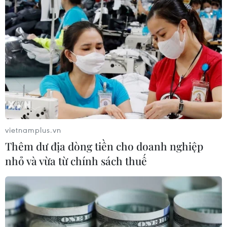
Phố Main ở Johannesburg: Từ "Wall
Street của Thành phố Vàng" đến đại
lộ di sản cộng đồng
29/07/2026 09:23
Cây chà là - Hình ảnh thân thuộc
trong đời sống người dân Ai Cập
29/07/2026 08:32
vietnamplus.vn
Thêm dư địa dòng tiền cho doanh nghiệp
nhỏ và vừa từ chính sách thuế
Thường trực Ban Bí thư Trần
Cẩm Tú tiếp Tổng Thư ký Đảng
CNDD-FDD Burundi
29/07/2026 08:24