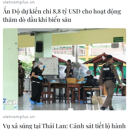
vietnamplus.vn
Ấn Độ dự kiến chi 8,8 tỷ USD cho hoạt động
thăm dò dầu khí biển sâu
Iran triệu đại sứ Kenya do vụ 2 luật sư bị
bắt trên xe ngoại giao
03/12/2016 12:36
Hai luật sư người Iran là Sayed Nasrollah Ebrahimi và
Abdolhosein Gholi Safaee bị bắt ngày 29/11 tại thủ đô
Nairobi của Kenya khi đang ở trong xe ôtô ngoại giao
vietnamplus.vn
của Iran.
Vụ xả súng tại Thái Lan: Cảnh sát tiết lộ hành