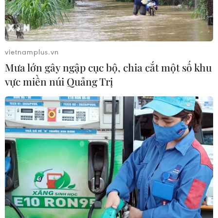
vietnamplus.vn
Mưa lớn gây ngập cục bộ, chia cắt một số khu
vực miền núi Quảng Trị
TIN CÙNG CHUYÊN MỤC
Đường ống xuyên Sahara-bước tiến
mới trong liên kết năng lượng châu
Phi
09/08/2026 15:41
Cộng hòa Dân chủ Congo ghi nhận