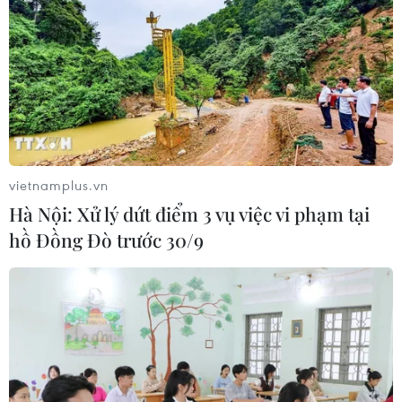
vietnamplus.vn
Hà Nội: Xử lý dứt điểm 3 vụ việc vi phạm tại
hồ Đồng Đò trước 30/9