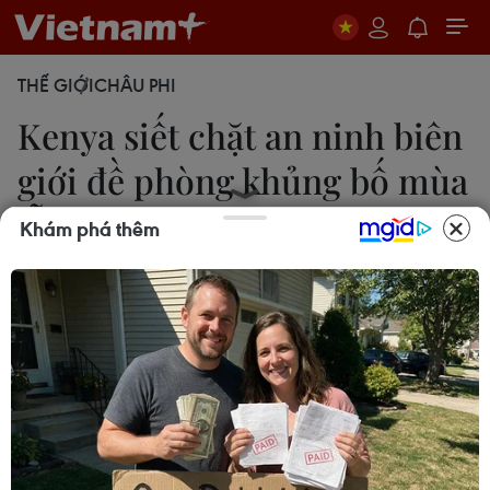
THẾ GIỚI
CHÂU PHI
Kenya siết chặt an ninh biên
giới đề phòng khủng bố mùa
lễ hội
Khám phá thêm
20/12/2016 03:58
Các cơ quan an ninh Kenya tăng cường giám sát
dọc biên giới giữa nước này và Somalia, sau khi
nhận được thông tin về nguy cơ tấn công khủng
bố trong mùa lễ hội năm nay.