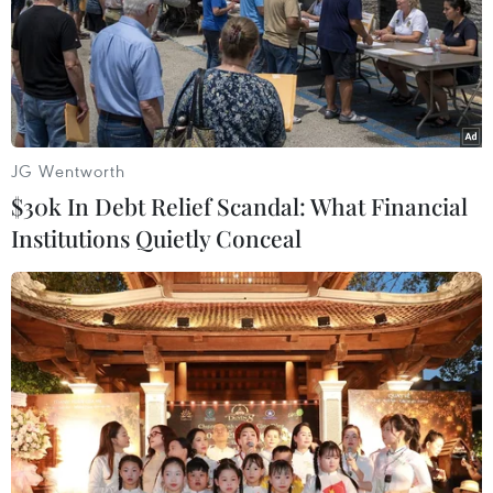
30/10/2016 01:32
Một đối tượng ủng hộ IS là người thực hiện vụ tấn công
hồi tuần trước nhằm vào một cảnh sát Kenya bên ngoài
Đại sứ quán Mỹ ở Nairobi.
JG Wentworth
$30k In Debt Relief Scandal: What Financial
Institutions Quietly Conceal