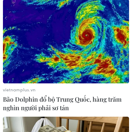
#An ninh
#Kenya
#Tấn công khủng bố
#An ninh dịp lễ hội
#Al-Shabaab
#Hồi giáo cực đoan
Kenya
Theo dõi VietnamPlus
vietnamplus.vn
Bão Dolphin đổ bộ Trung Quốc, hàng trăm
nghìn người phải sơ tán
TIN LIÊN QUAN