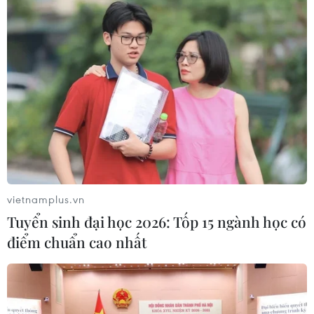
liệu, phát triển quan hệ hợp tác kinh doanh...
vietnamplus.vn
Tuyển sinh đại học 2026: Tốp 15 ngành học có
điểm chuẩn cao nhất
Tạo lợi thế cạnh tranh bền vững cho chuỗi
nông sản, thực phẩm Việt
19/10/2022 14:16