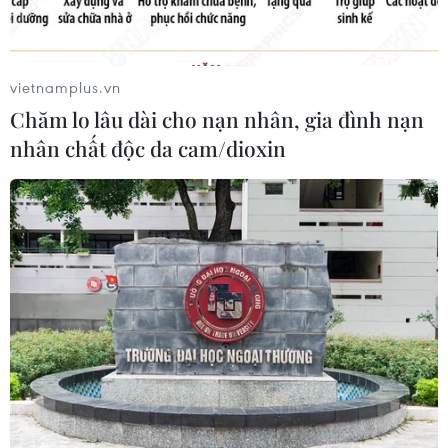
triển ngành hàng không dân dụng
09/08/2026 05:12
vietnamplus.vn
Chăm lo lâu dài cho nạn nhân, gia đình nạn
Giá gạo Việt Nam đi ngược xu hướng
nhân chất độc da cam/dioxin
với các nước xuất khẩu lớn
09/08/2026 04:23
Vận tải biển toàn cầu tăng mạnh bất
chấp căng thẳng địa chính trị
09/08/2026 02:06
Canada chạy đua đạt thỏa thuận
trước khi thuế quan mới của Mỹ có