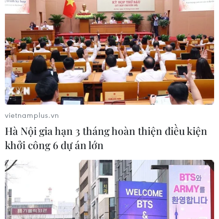
Để đưa hàng hóa vào các hệ thống phân phối lớn của
nước ngoài, DN Việt Nam phải cập nhật thông tin mới
nhất tiêu chuẩn quốc tế về an toàn thực phẩm, xu
hướng tiêu dùng, có kỹ năng quảng bá sản phẩm.
vietnamplus.vn
Hà Nội gia hạn 3 tháng hoàn thiện điều kiện
khởi công 6 dự án lớn