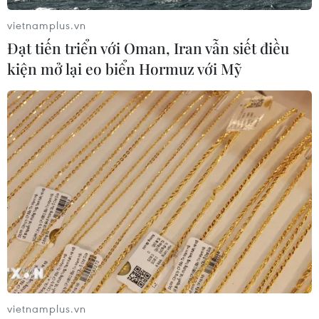
yêu; nhận nước giải khát khi đăng ký tham
quan triển lãm.
vietnamplus.vn
Đạt tiến triển với Oman, Iran vẫn siết điều
Đặc biệt, khách tham quan còn được trải
kiện mở lại eo biển Hormuz với Mỹ
nghiệm chương trình trình diễn nấu ăn, thưởng
thức cá hồi Na Uy./.
(TTXVN/Vietnam+)
vietnamplus.vn