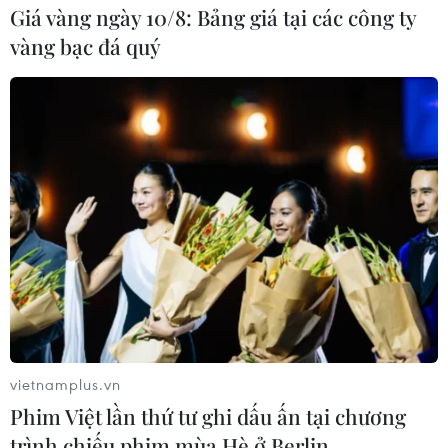
Giá vàng ngày 10/8: Bảng giá tại các công ty
vàng bạc đá quý
#Hà Nội
#Triển lãm quốc tế chuyên ngành thực phẩm
#Đồ uống
#Công nghệ chế biến
TP. Hà Nội
Theo dõi VietnamPlus
vietnamplus.vn
TIN LIÊN QUAN
Phim Việt lần thứ tư ghi dấu ấn tại chương
trình chiếu phim mùa Hè ở Berlin