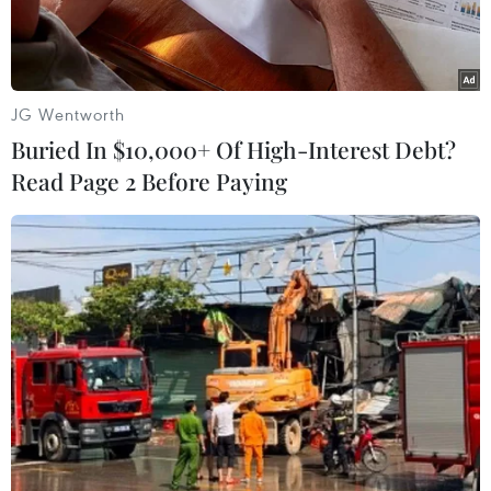
JG Wentworth
Buried In $10,000+ Of High-Interest Debt?
Read Page 2 Before Paying
Ảnh minh họa. (Nguồn: TTXVN)
Với tổng diện tích trưng bày 5.000m2 và thu
hút 250 doanh nghiệp trong nước và quốc tế
tham gia, Triển lãm quốc tế chuyên ngành Thực