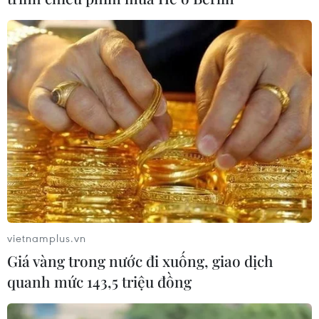
5.000 chuyên gia thực phẩm và đồ uống
tham gia Fi Vietnam 2022
vietnamplus.vn
12/10/2022 07:42
Giá vàng trong nước đi xuống, giao dịch
Khách tham quan triển lãm Fi Vietnam 2022 ở Thành
quanh mức 143,5 triệu đồng
phố Hồ Chí Minh có thể cập nhật xu hướng mới trong
ngành thực phẩm và đồ uống, tìm kiếm nguồn nguyên