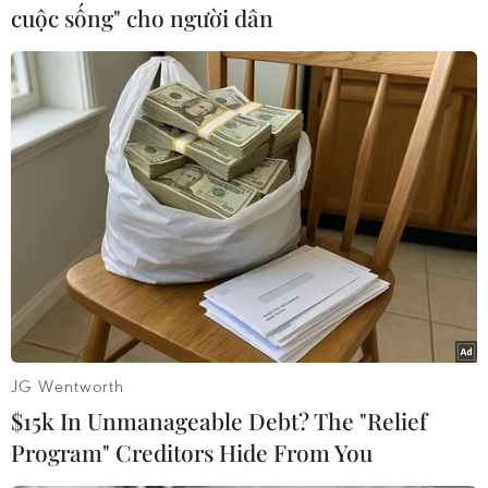
tăng cường hợp tác, xúc tiến thương mại và đầu
cuộc sống" cho người dân
tư để đáp ứng được xu hướng phát triển của thị
trường.
Theo ông Bùi Trung Nghĩa, Vietfood & Beverage
- Propack lần này giúp doanh nghiệp và khách
tham quan nắm bắt được xu hướng về sản
phẩm và công nghệ mới trong ngành thực phẩm
và đồ uống và những cách tiếp cận mới với sản
xuất, chế biến và đóng gói và tiêu dùng thực
phẩm, đồ uống thời gian tới.
Đồng thời, triển lãm kéo dài đến hết ngày 11/11
cũng là cơ hội để các doanh nghiệp tìm hiểu,
JG Wentworth
kết nối và xây dựng mối quan hệ hợp tác kinh
$15k In Unmanageable Debt? The "Relief
doanh với doanh nghiệp, nhà sản xuất, nhà
Program" Creditors Hide From You
phân phối trong nước và quốc tế, góp phần mở