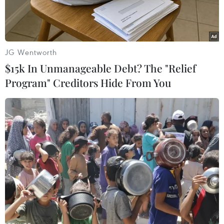
đầu.
JG Wentworth
$15k In Unmanageable Debt? The "Relief
Program" Creditors Hide From You
Quang cảnh cuộc họp. (Ảnh: Minh Quyết/TTXVN)
Ngày 13/4, Ban Chỉ đạo quốc gia phòng chống
COVID-19 đã họp dưới sự chủ trì của Phó Thủ
tướng Vũ Đức Đam, Trưởng ban Chỉ đạo.