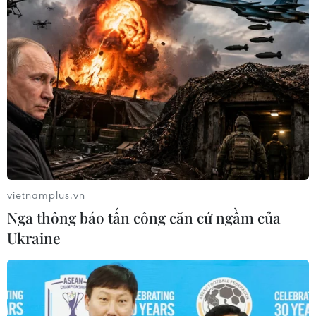
Theo dõi VietnamPlus
TIN LIÊN QUAN
vietnamplus.vn
Nga thông báo tấn công căn cứ ngầm của
Ukraine