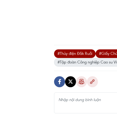
#Thủy điện Đắk Ruồi
#Giấy Chứ
#Tập đoàn Công nghiệp Cao su V