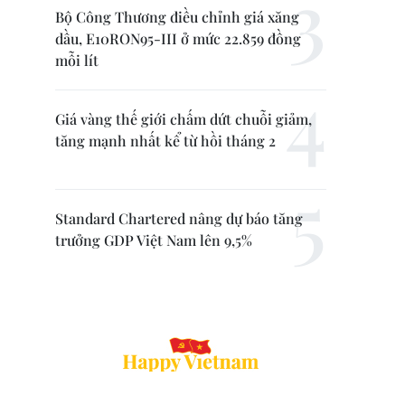
Bộ Công Thương điều chỉnh giá xăng
dầu, E10RON95-III ở mức 22.859 đồng
mỗi lít
Giá vàng thế giới chấm dứt chuỗi giảm,
tăng mạnh nhất kể từ hồi tháng 2
Standard Chartered nâng dự báo tăng
trưởng GDP Việt Nam lên 9,5%