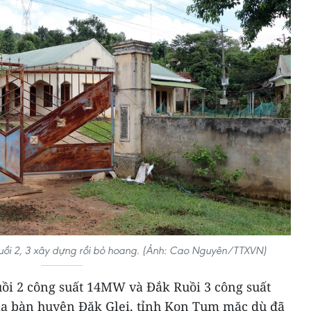
Ruồi 2, 3 xây dựng rồi bỏ hoang. (Ảnh: Cao Nguyên/TTXVN)
ồi 2 công suất 14MW và Đắk Ruồi 3 công suất
a bàn huyện Đăk Glei, tỉnh Kon Tum mặc dù đã