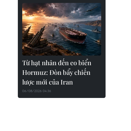
Từ hạt nhân đến eo biển
Hormuz: Đòn bẩy chiến
lược mới của Iran
06/08/2026 04:36