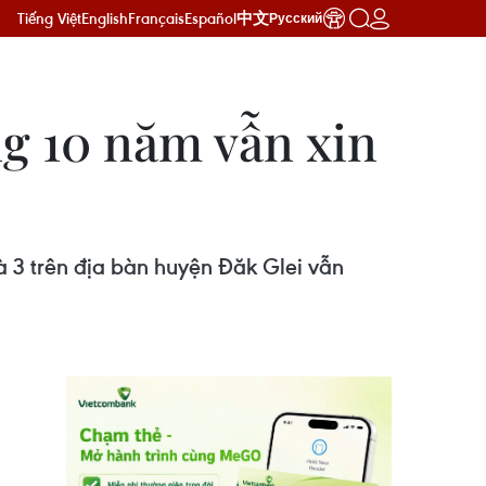
Tiếng Việt
English
Français
Español
中文
Русский
g 10 năm vẫn xin
 3 trên địa bàn huyện Đăk Glei vẫn