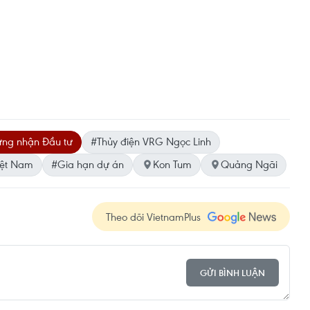
ng nhận Đầu tư
#Thủy điện VRG Ngọc Linh
iệt Nam
#Gia hạn dự án
Kon Tum
Quảng Ngãi
Theo dõi VietnamPlus
GỬI BÌNH LUẬN