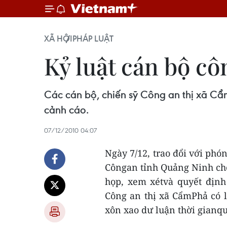
XÃ HỘI
PHÁP LUẬT
Kỷ luật cán bộ cô
Các cán bộ, chiến sỹ Công an thị xã Cẩm
cảnh cáo.
07/12/2010 04:07
Ngày 7/12, trao đổi với phó
Côngan tỉnh Quảng Ninh ch
họp, xem xétvà quyết định 
Công an thị xã CẩmPhả có 
xôn xao dư luận thời gianqu