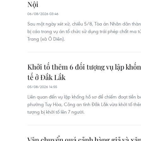
Nội
06/08/2026 03:46
Sau một ngày xét xử, chiều 5/8, Tòa án Nhân dân thà
bị cáo trong vụ án tổ chức sử dụng trái phép chất ma 
Trang (xã Ô Diên).
Khởi tố thêm 6 đối tượng vụ lập khốn
tế ở Đắk Lắk
05/08/2026 14:55
Liên quan đến vụ lập khống hồ sơ để chiếm đoạt tiền bả
phường Tuy Hòa, Công an tỉnh Đắk Lắk vừa khởi tố thê
tượng bị khởi tố lên 7 người.
Vận chuyển quá cảnh hàng giả và xâ