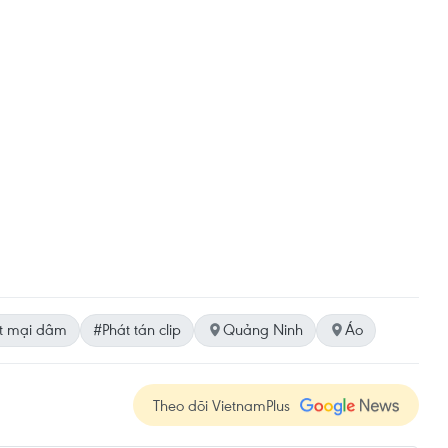
t mại dâm
#Phát tán clip
Quảng Ninh
Áo
Theo dõi VietnamPlus