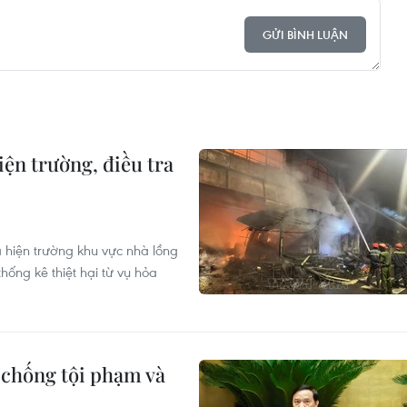
GỬI BÌNH LUẬN
n trường, điều tra
hiện trường khu vực nhà lồng
ống kê thiệt hại từ vụ hỏa
 chống tội phạm và