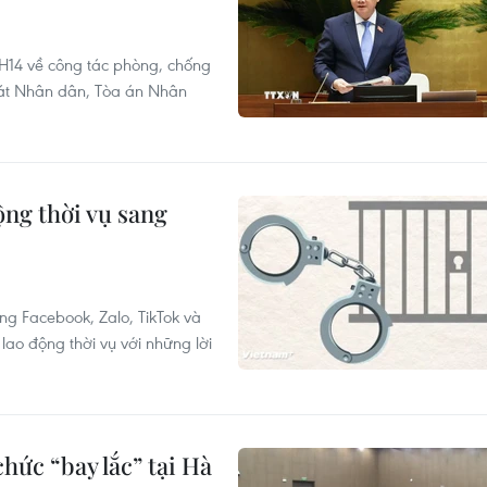
H14 về công tác phòng, chống
sát Nhân dân, Tòa án Nhân
ộng thời vụ sang
g Facebook, Zalo, TikTok và
ao động thời vụ với những lời
hức “bay lắc” tại Hà