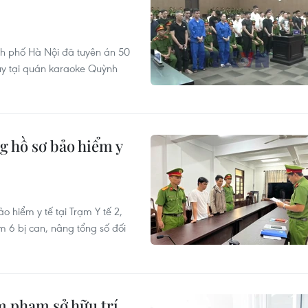
nh phố Hà Nội đã tuyên án 50
túy tại quán karaoke Quỳnh
g hồ sơ bảo hiểm y
o hiểm y tế tại Trạm Y tế 2,
m 6 bị can, nâng tổng số đối
m phạm sở hữu trí