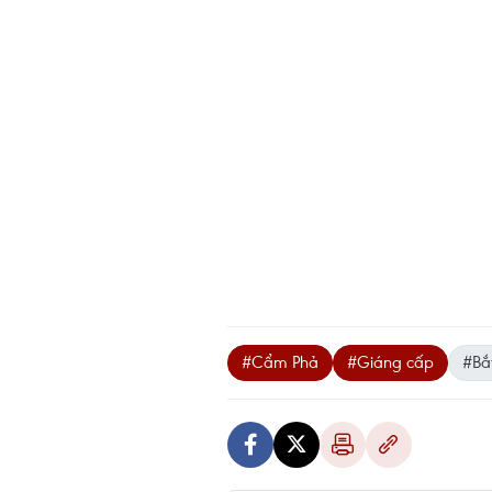
#Cẩm Phả
#Giáng cấp
#Bắ