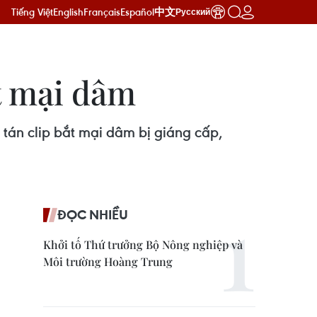
Tiếng Việt
English
Français
Español
中文
Русский
ắt mại dâm
 tán clip bắt mại dâm bị giáng cấp,
ĐỌC NHIỀU
Khởi tố Thứ trưởng Bộ Nông nghiệp và
Môi trường Hoàng Trung