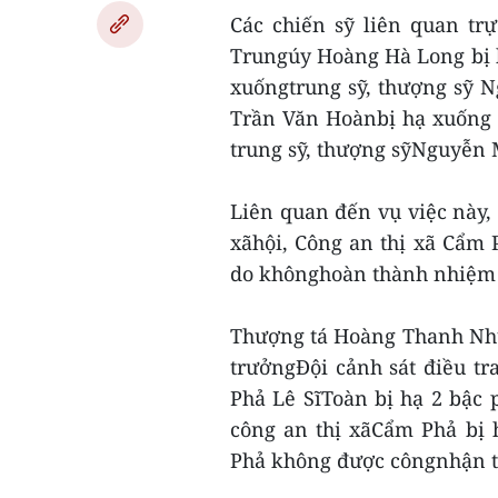
Các chiến sỹ liên quan trự
Trungúy Hoàng Hà Long bị 
xuốngtrung sỹ, thượng sỹ 
Trần Văn Hoànbị hạ xuống 
trung sỹ, thượng sỹNguyễn 
Liên quan đến vụ việc này, 
xãhội, Công an thị xã Cẩm
do khônghoàn thành nhiệm 
Thượng tá Hoàng Thanh Như
trưởngĐội cảnh sát điều tra
Phả Lê SĩToàn bị hạ 2 bậc
công an thị xãCẩm Phả bị 
Phả không được côngnhận t