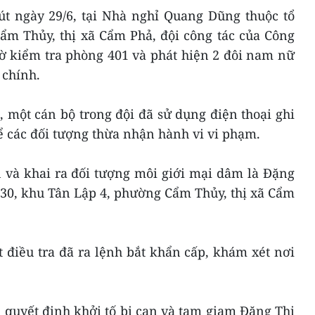
út ngày 29/6, tại Nhà nghỉ Quang Dũng thuộc tổ
ẩm Thủy, thị xã Cẩm Phả, đội công tác của Công
ờ kiểm tra phòng 401 và phát hiện 2 đôi nam nữ
 chính.
i, một cán bộ trong đội đã sử dụng điện thoại ghi
ể các đối tượng thừa nhận hành vi vi phạm.
 và khai ra đối tượng môi giới mại dâm là Đặng
tổ 30, khu Tân Lập 4, phường Cẩm Thủy, thị xã Cẩm
 điều tra đã ra lệnh bắt khẩn cấp, khám xét nơi
 quyết định khởi tố bị can và tạm giam Đặng Thị