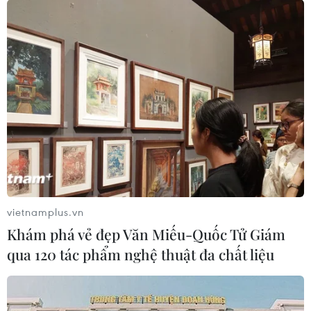
(TTXVN/Vietnam+)
vietnamplus.vn
Khám phá vẻ đẹp Văn Miếu-Quốc Tử Giám
qua 120 tác phẩm nghệ thuật đa chất liệu
#Máy tính
#ASEAN-Ấn Độ
#Quan hệ Đối tác
#Đại sứ Tôn Sinh Thành
#tin tức
#tin tức mới nhất