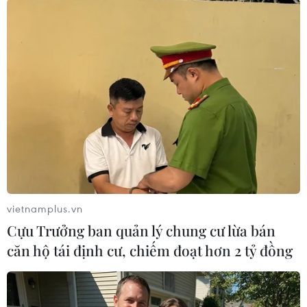
hội.
vietnamplus.vn
Các đại biểu tham dự Hội nghị bàn tròn chụp ảnh chung với Bộ
Cựu Trưởng ban quản lý chung cư lừa bán
trưởng Sushma Swaraj. (Ảnh: Huy Bình/Vietnam+)
căn hộ tái định cư, chiếm đoạt hơn 2 tỷ đồng
Ấn Độ đã và đang hợp tác với ASEAN để phát
triển cấu trúc an ninh khu vực ở châu Á-Thái