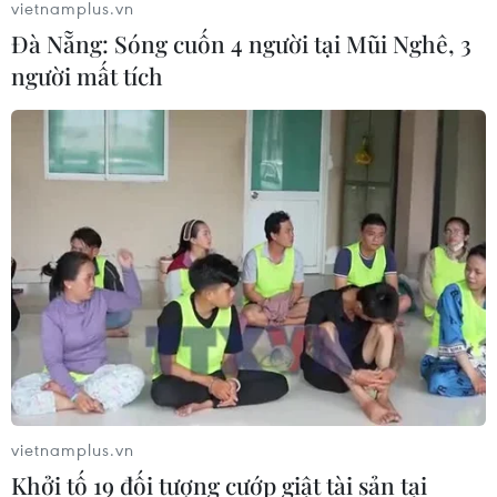
vietnamplus.vn
Đà Nẵng: Sóng cuốn 4 người tại Mũi Nghê, 3
người mất tích
Nhìn lại một năm hình thành cộng đồng
ASEAN và đóng góp của Việt Nam
27/04/2017 09:21
TTXVN trân trọng giới thiệu bài viết của Thứ trưởng Bộ
Ngoại giao Nguyễn Quốc Dũng, nhìn lại một năm hình
thành cộng đồng ASEAN và đóng góp của Việt Nam.
vietnamplus.vn
Khởi tố 19 đối tượng cướp giật tài sản tại