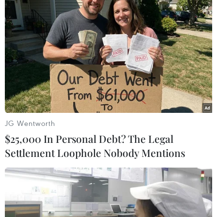
Bình Dương, nhấn mạnh đến giải quyết hòa
bình các tranh chấp, tìm kiếm các giải pháp
mang tính cộng tác nhằm đối phó với những
thách thức phi truyền thống và đang nổi lên,
ủng hộ vai trò trung tâm của ASEAN.
Bà Swaraj khẳng định tăng cường hợp tác và an
ninh trên biển cũng là một lĩnh vực trọng tâm
cho cả ASEAN và Ấn Độ. Hai bên đều cố gắng
tăng cường hợp tác về chống khủng bố, an ninh
JG Wentworth
mạng, chống cướp biển và các tội phạm xuyên
$25,000 In Personal Debt? The Legal
quốc gia khác thông qua nhiều diễn đàn, trong
Settlement Loophole Nobody Mentions
đó có Hội nghị Cấp cao Đông Á, Diễn đàn khu
vực ASEAN, Hội nghị bộ trưởng quốc phòng
ASEAN+ và Diễn đàn hàng hải ASEAN mở rộng.
Quan hệ kinh tế giữa ASEAN và Ấn Độ cũng