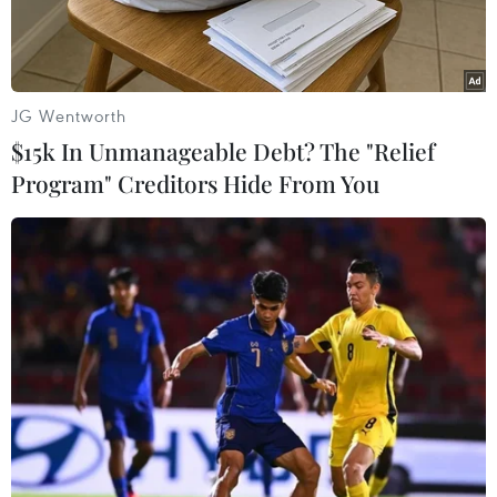
JG Wentworth
$15k In Unmanageable Debt? The "Relief
Program" Creditors Hide From You
Đại sứ Tôn Sinh Thành phát biểu tại Hội nghị bàn tròn, (Ảnh: Huy
Bình/Vietnam+)
Theo phóng viên TTXVN tại Ấn Độ, ngày 22/6,
tại Trung tâm hội nghị Habitat ở thủ đô New
Delhi đã diễn ra míttinh kỷ niệm 25 năm Quan
hệ Đối tác Ấn Độ-Hiệp hội các quốc gia Đông