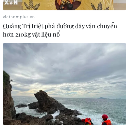
vietnamplus.vn
Quảng Trị triệt phá đường dây vận chuyển
hơn 210kg vật liệu nổ
Thưởng lãm những điệu múa cổ Ấn Độ
quyến rũ giữa Thủ đô Hà Nội
22/04/2017 02:12
Các nghệ sỹ nổi tiếng của Ấn Độ đã cống hiến những
tiết mục múa Kuchipudi đầy màu sắc thần thoại miêu tả
thần Shiva và thần Vishnu trong 10 kiếp.