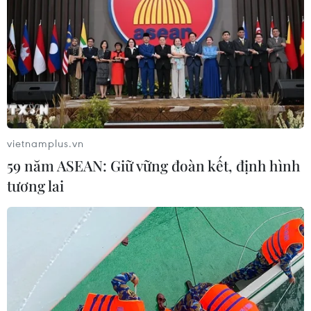
TIN LIÊN QUAN
vietnamplus.vn
59 năm ASEAN: Giữ vững đoàn kết, định hình
tương lai
Đẩy nhanh tiến độ giải ngân các gói tín
dụng của Ấn Độ cho Việt Nam
21/04/2017 10:05