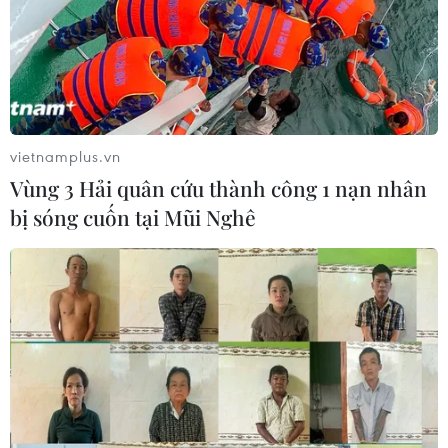
Quốc vụ khanh Ấn Độ Vijay Kumar Singh khẳng định
trong thời gian tới, phía Ấn Độ sẽ đẩy nhanh tiến độ phê
duyệt và giải ngân các gói tín dụng của Ấn Độ dành
cho Việt Nam.
vietnamplus.vn
Vùng 3 Hải quân cứu thành công 1 nạn nhân
bị sóng cuốn tại Mũi Nghê