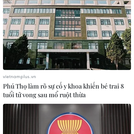
#tin tức 24h
#tin tức mới nhất trong ngày
#tin tức thời sự
#tin tức hot
#tin tức an ninh
#tin tức hot
#an ninh
#an ninh nghệ an
#thời sự
#thời sự hôm nay
#bản tin thời sự
#tội phạm
#truy nã
#tội phạm hình sự
#hình sự
#công an
#vụ án
#phạm pháp
#pháp luật
#pháp đình
#xã hội
#an ninh xã hội
#chính trị
#VietnamPlus
#Vietnam
#Plus.
Ấn Độ
vietnamplus.vn
Phú Thọ làm rõ sự cố y khoa khiến bé trai 8
tuổi tử vong sau mổ ruột thừa
Theo dõi VietnamPlus