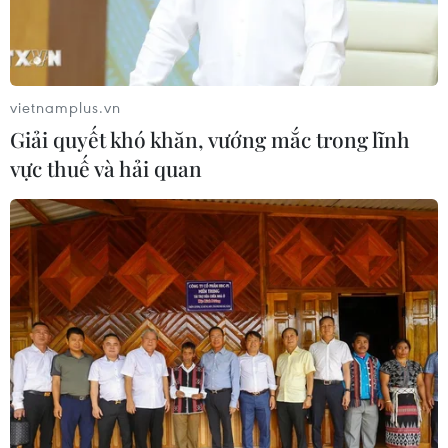
vietnamplus.vn
Giải quyết khó khăn, vướng mắc trong lĩnh
vực thuế và hải quan
TIN CÙNG CHUYÊN MỤC
Bạo lực súng đạn đặt ra thách thức
đối với Thái Lan
08/08/2026 12:20
59 năm ASEAN: Giữ vững đoàn kết,
định hình tương lai
08/08/2026 10:09