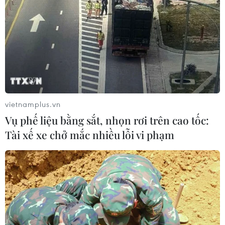
vietnamplus.vn
Vụ phế liệu bằng sắt, nhọn rơi trên cao tốc:
Tài xế xe chở mắc nhiều lỗi vi phạm