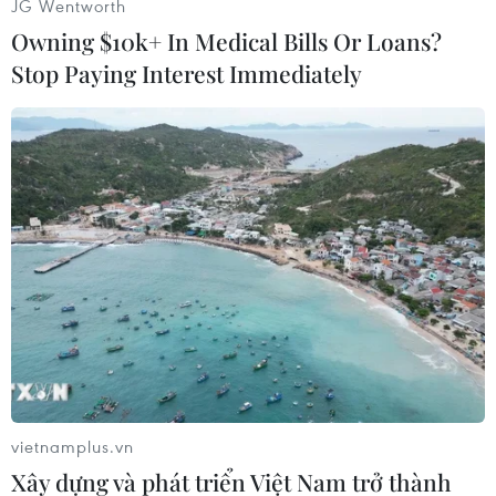
JG Wentworth
Owning $10k+ In Medical Bills Or Loans?
Stop Paying Interest Immediately
#Libya
#Venezuela
#Kế hoạch hòa bình
#Khủng hoảng
Hòa Bình
Phú Thọ
Libya
Venezuela
vietnamplus.vn
Theo dõi VietnamPlus
Xây dựng và phát triển Việt Nam trở thành