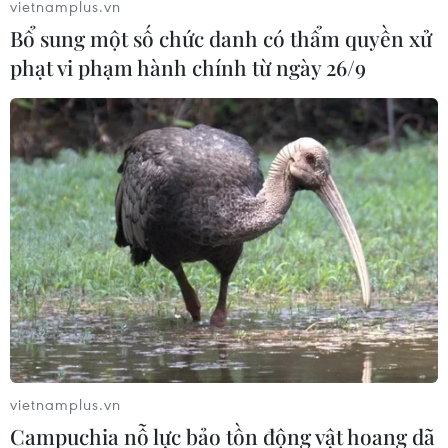
vietnamplus.vn
Nam Phi: Máy bay "hạ cánh" giữa
Bổ sung một số chức danh có thẩm quyền xử
trung tâm thương mại lớn nhất
phạt vi phạm hành chính từ ngày 26/9
Johannesburg
26/07/2026 01:21
Nigeria: Khoảng 50 người bị bắt cóc
được trả tự do sau khi nộp tiền chuộc
25/07/2026 09:29
Nigeria: Máy bay trượt khỏi đường
băng lao vào bụi cây, 68 hành khách
thoát nạn
25/07/2026 03:07
vietnamplus.vn
Campuchia nỗ lực bảo tồn động vật hoang dã