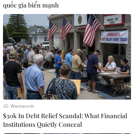
quốc gia biển mạnh
TIN CÙNG CHUYÊN MỤC
Giao tranh dữ dội ở miền Tây Libya,
nhiều tù nhân vượt ngục
05/08/2026 05:58
Lở đất tại Ethiopia khiến ít nhất 14
người thiệt mạng
JG Wentworth
04/08/2026 10:53
$30k In Debt Relief Scandal: What Financial
Institutions Quietly Conceal
Kế hoạch đồng tiền chung Tây Phi