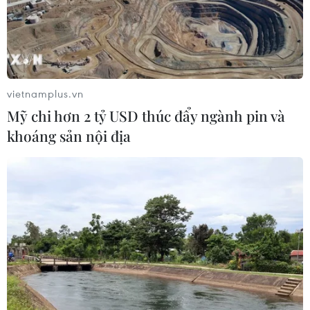
vietnamplus.vn
Mỹ chi hơn 2 tỷ USD thúc đẩy ngành pin và
khoáng sản nội địa