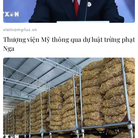
Đức điều tra vụ UAV gắn thuốc nổ
xuất hiện tại sân bay
05/08/2026 23:43
vietnamplus.vn
Thượng viện Mỹ thông qua dự luật trừng phạt
Nga
Bất ổn địa chính trị kìm hãm tăng
trưởng Eurozone
05/08/2026 22:59
Tổng thống Nga thay đổi vị
trí các chỉ huy tại mặt trận Ukraine
05/08/2026 15:26
Đâm dao ở trung tâm London, một