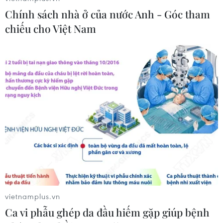
ninh biên giới sau khủng hoảng
Chính sách nhà ở của nước Anh - Góc tham
Ceuta
chiếu cho Việt Nam
05/08/2026 00:37
Nga và Ukraine tiếp tục tấn
công qua lại, thương vong không
ngừng gia tăng
04/08/2026 15:54
Pháp ghi nhận tháng 7 nóng nhất
trong lịch sử
04/08/2026 15:17
vietnamplus.vn
Tây Ban Nha phát trực tiếp nhật thực
Ca vi phẫu ghép da đầu hiếm gặp giúp bệnh