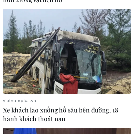
TIN CÙNG CHUYÊN MỤC
Iceland trước cuộc trưng cầu ý dân
về nối lại đàm phán gia nhập EU
vietnamplus.vn
08/08/2026 07:54
Xe khách lao xuống hố sâu bên đường, 18
hành khách thoát nạn
Italy bác tối hậu thư của Tây Ban Nha