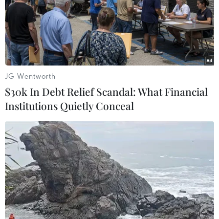
Sau cuộc bầu cử vừa qua, SPD là đảng mạnh
nhất khi nhận được 25,7% số phiếu ủng hộ,
CDU/CSU được 24,1%, đảng Xanh 14,8%, FDP
11,5% và đảng Sự lựa chọn vì nước Đức (AfD)
10,3%./.
JG Wentworth
(TTXVN/Vietnam+)
$30k In Debt Relief Scandal: What Financial
Institutions Quietly Conceal