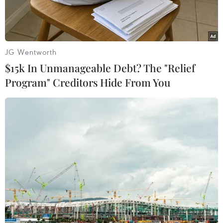
JG Wentworth
$15k In Unmanageable Debt? The "Relief
Program" Creditors Hide From You
Ông Olaf Scholz, phát biểu tại trụ sở đảng ở Berlin, sau khi kết
quả cuộc bầu cử Quốc hội khóa 20 được công bố, ngày 27/9.
(Ảnh: AFP/TTXVN)
Theo phóng viên TTXVN tại Berlin, Thủ tướng
Đức Angela Merkel đã gửi lời chúc mừng tới