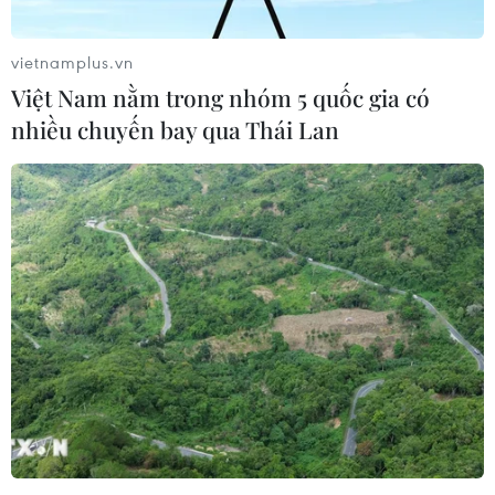
vietnamplus.vn
Việt Nam nằm trong nhóm 5 quốc gia có
nhiều chuyến bay qua Thái Lan
Đức: Lãnh đạo SPD mong muốn xây dựng
EU vững mạnh hơn
27/09/2021 13:18
Ứng viên Thủ tướng Đức Olaf Scholz nhấn mạnh nhiệm
vụ chính của Đức sẽ là xây dựng một EU vững mạnh và
hiệu quả hơn và nhiệm vụ này sẽ ảnh hưởng đến chiến
lược quốc tế, chính sách đối ngoại của Đức.