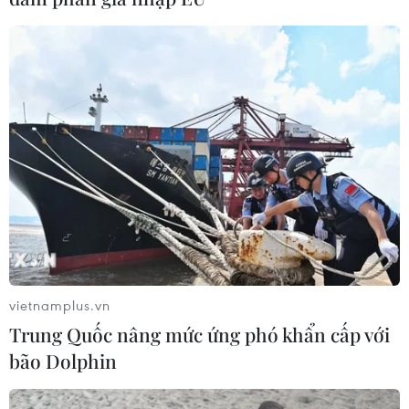
Chủ tịch CSU đánh giá cao cơ hội trở
thành thủ tướng của ông Scholz
28/09/2021 23:52
Chủ tịch CSU nhấn mạnh, là đảng giành được nhiều
phiếu nhất, SPD có quyền trước tiên thành lập liên minh
cầm quyền và ông Scholz rõ ràng có cơ hội tốt nhất để
trở thành thủ tướng.
vietnamplus.vn
Trung Quốc nâng mức ứng phó khẩn cấp với
bão Dolphin