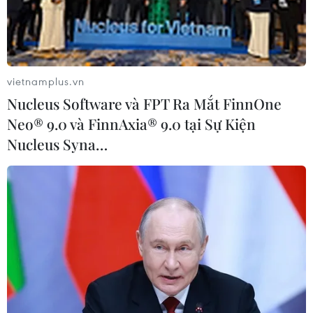
Anh công bố kết quả điều tra ban
đầu vụ đâm dao ở trung tâm London
06/08/2026 06:00
vietnamplus.vn
Nucleus Software và FPT Ra Mắt FinnOne
Neo® 9.0 và FinnAxia® 9.0 tại Sự Kiện
Ba Lan thảo luận việc thành lập căn
Nucleus Syna…
cứ quân sự thường trực với Mỹ
06/08/2026 00:06
Liên hợp quốc: Xung đột Ukraine trải
qua tháng đẫm máu nhất
05/08/2026 23:47