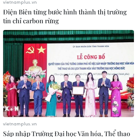
vietnamplus.vn
Điện Biên từng bước hình thành thị trường
tín chỉ carbon rừng
Đức: Đảng SPD muốn đàm phán lập liên
minh cầm quyền trong tuần này
vietnamplus.vn
28/09/2021 13:20
Sáp nhập Trường Đại học Văn hóa, Thể thao