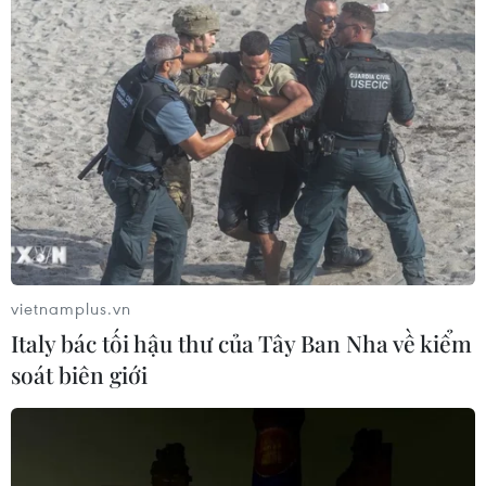
Đức: Bắt đầu các cuộc đàm phán thăm dò
thành lập liên minh cầm quyền
29/09/2021 04:11
Theo kế hoạch, vào ngày 2/10 tới tại Đức, đảng Xanh sẽ
tiến hành đại hội đảng quy mô hẹp ở Berlin để thảo
luận kết quả bầu cử liên bang, cũng như việc tham gia
vietnamplus.vn
thành lập chính phủ.
Italy bác tối hậu thư của Tây Ban Nha về kiểm
soát biên giới