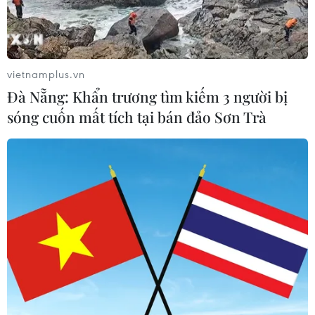
#angela merkel
#CDU/CSU
vietnamplus.vn
#liên minh đèn giao thông
#Olaf Scholz
Đức
Đà Nẵng: Khẩn trương tìm kiếm 3 người bị
sóng cuốn mất tích tại bán đảo Sơn Trà
Theo dõi VietnamPlus
TIN LIÊN QUAN