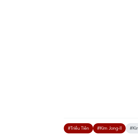
#Triều Tiên
#Kim Jong-Il
#Ki