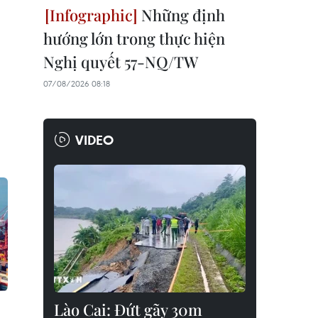
Những định
hướng lớn trong thực hiện
Nghị quyết 57-NQ/TW
07/08/2026 08:18
VIDEO
Lào Cai: Đứt gãy 30m