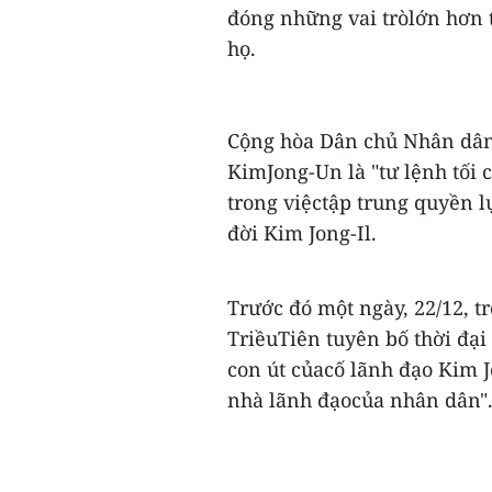
đóng những vai tròlớn hơn 
họ.
Cộng hòa Dân chủ Nhân dân
KimJong-Un là "tư lệnh tối 
trong việctập trung quyền l
đời Kim Jong-Il.
Trước đó một ngày, 22/12, t
TriềuTiên tuyên bố thời đại
con út củacố lãnh đạo Kim J
nhà lãnh đạocủa nhân dân".