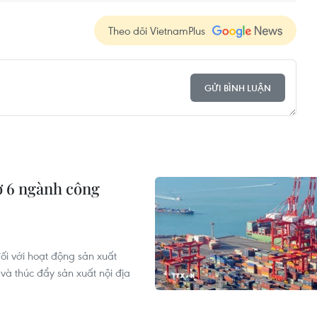
Theo dõi VietnamPlus
GỬI BÌNH LUẬN
ợ 6 ngành công
ối với hoạt động sản xuất
à thúc đẩy sản xuất nội địa