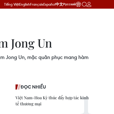
Tiếng Việt
English
Français
Español
中文
Русский
im Jong Un
a Kim Jong Un, mặc quân phục mang hàm
ĐỌC NHIỀU
Việt Nam-Hoa Kỳ thúc đẩy hợp tác kinh
tế thương mại