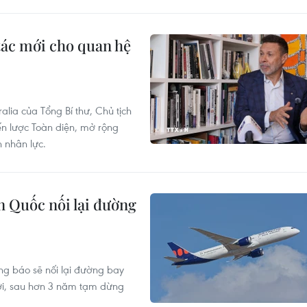
tác mới cho quan hệ
lia của Tổng Bí thư, Chủ tịch
ến lược Toàn diện, mở rộng
 nhân lực.
 Quốc nối lại đường
g báo sẽ nối lại đường bay
tới, sau hơn 3 năm tạm dừng