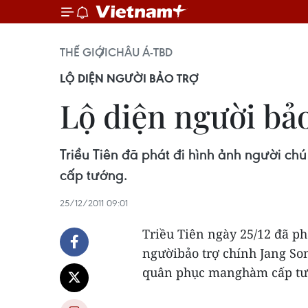
THẾ GIỚI
CHÂU Á-TBD
LỘ DIỆN NGƯỜI BẢO TRỢ
Lộ diện người bả
Triều Tiên đã phát đi hình ảnh người c
cấp tướng.
25/12/2011 09:01
Triều Tiên ngày 25/12 đã ph
ngườibảo trợ chính Jang So
quân phục manghàm cấp tư