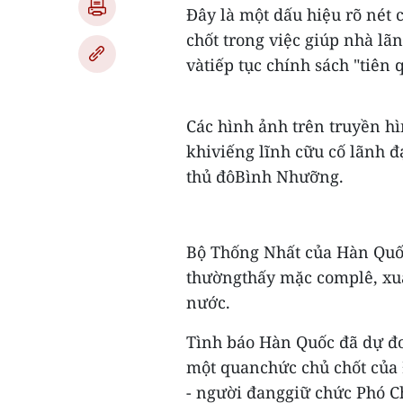
Đây là một dấu hiệu rõ nét 
chốt trong việc giúp nhà lã
vàtiếp tục chính sách "tiên 
Các hình ảnh trên truyền h
khiviếng lĩnh cữu cố lãnh 
thủ đôBình Nhưỡng.
Bộ Thống Nhất của Hàn Quốc 
thườngthấy mặc complê, xuấ
nước.
Tình báo Hàn Quốc đã dự đo
một quanchức chủ chốt của 
- người đanggiữ chức Phó C