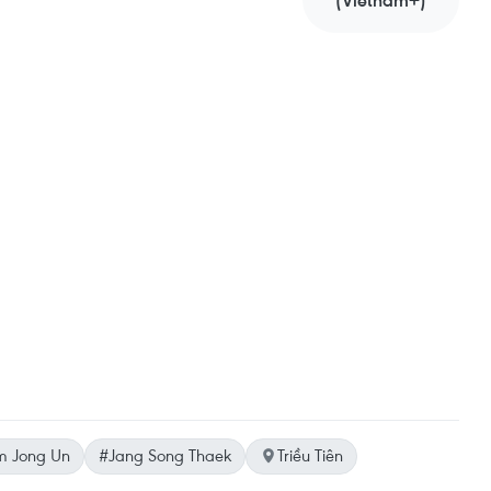
(Vietnam+)
m Jong Un
#Jang Song Thaek
Triều Tiên