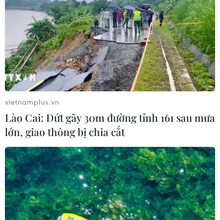
06/08/2026 03:46
Khởi tố thêm 6 đối tượng vụ lập
khống hồ sơ bảo hiểm y tế ở Đắk Lắk
05/08/2026 14:55
vietnamplus.vn
Lào Cai: Đứt gãy 30m đường tỉnh 161 sau mưa
Vận chuyển quá cảnh hàng giả và
lớn, giao thông bị chia cắt
xâm phạm sở hữu trí tuệ diễn biến
phức tạp
05/08/2026 13:44
24 năm tù cho đôi vợ chồng tổ chức
“bay lắc” trong quán karaoke