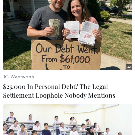
Tin tưởng Đức, anh Linh đồng ý mua xe ôtô của
Đức. Sau khi nhận tiền mua xe, Đức bàn giao
cho Linh các giấy tờ xe gồm: Giấy đăng kiểm xe
(bản gốc), giấy đi đường của ngân hàng (bản
gốc). Đức thỏa thuận khi đăng ký xong thủ tục
cấp Giấy đăng ký xe và biển số xe, Đức sẽ bàn
giao cho Linh Giấy đăng ký xe (bản photo công
chứng) và biển số xe sau.
Tuy nhiên, sau khi nhận được tiền của Linh,
JG Wentworth
Đức không thực hiện việc trả nợ cho ngân hàng
$25,000 In Personal Debt? The Legal
để tất toán khoản vay và lấy Giấy đăng ký xe
Settlement Loophole Nobody Mentions
(bản gốc) mà sử dụng để trả nợ ngoài xã hội và
chi tiêu cá nhân.
Với thủ đoạn trên, từ 11/2024 đến tháng 12/2024,
Đức lừa đảo chiếm đoạt tài sản của Ngân hàng