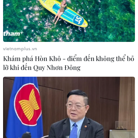
05/08/2026 13:41
Lập kênh TikTok khởi nghiệp, lừa
đảo chiếm đoạt 15 tỷ đồng
05/08/2026 11:36
vietnamplus.vn
Khám phá Hòn Khô - điểm đến không thể bỏ
lỡ khi đến Quy Nhơn Đông
Đắk Lắk: Án phạt nghiêm minh với
đối tượng phá hoại đoàn kết dân tộc
05/08/2026 09:58
Hà Nội xét xử ổ nhóm 50 đối tượng tổ
chức sử dụng ma túy trong quán
karaoke