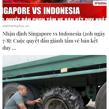
Theo dõi VietnamPlus
vietnamplus.vn
Nhận định Singapore vs Indonesia (20h ngày
7/8): Cuộc quyết đấu giành tấm vé bán kết
duy …
TIN LIÊN QUAN