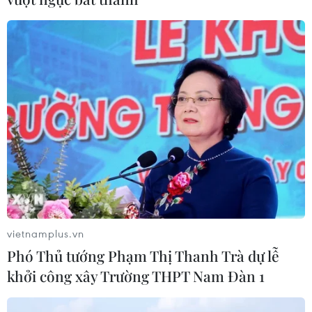
Khởi tố người đi bộ gây tai nạn chết
người trên quốc lộ ở Quảng Trị
06/08/2026 09:44
Khởi tố Chủ tịch Hội đồng quản trị,
Giám đốc Công ty cổ phần Mekolor
06/08/2026 09:06
Thêm một nhóm dàn cảnh cướp giật
tại khu Tân Huê Viên sa lưới
vietnamplus.vn
06/08/2026 05:57
Phó Thủ tướng Phạm Thị Thanh Trà dự lễ
khởi công xây Trường THPT Nam Đàn 1
Khẩn trường khám nghiệm