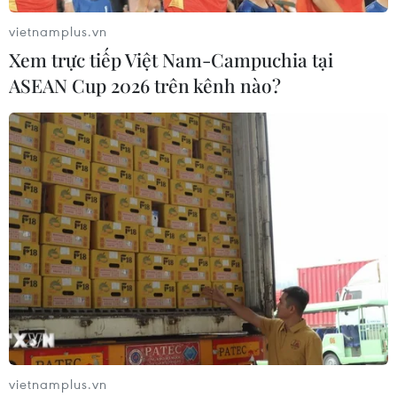
vietnamplus.vn
Xem trực tiếp Việt Nam-Campuchia tại
ASEAN Cup 2026 trên kênh nào?
Truy tố nhân viên môi giới vàng lừa đảo
chiếm đoạt hàng chục tỷ đồng
31/05/2026 05:15
Hiếu dùng thủ đoạn nhận tiền mua vàng của những
người bị hại, sau đó trả trước một phần số vàng theo
thỏa thuận để tạo lòng tin, để các bị hại tin tưởng tiếp
tục giao tiền rồi chiếm đoạt.
vietnamplus.vn