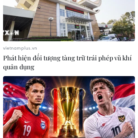
vietnamplus.vn
Phát hiện đối tượng tàng trữ trái phép vũ khí
quân dụng
#Lừa đảo
#Ô tô trả góp
#Ngân hàng Việt Nga
#Lê Anh Đức
#Tội phạm tài chính
#Xét xử
TP. Hà Nội