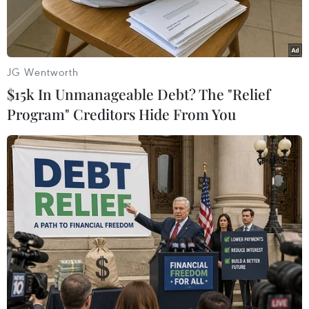
nhân.
JG Wentworth
$15k In Unmanageable Debt? The "Relief
Program" Creditors Hide From You
Ảnh minh họa: Vietnam+
Viện Kiểm sát nhân dân thành phố Hà Nội đã
hoàn tất cáo trạng và chuyển hồ sơ sang Tòa án
nhân dân thành phố Hà Nội xem xét, đưa ra xét
xử bị can Lê Anh Đức (sinh năm 1998, trú tại