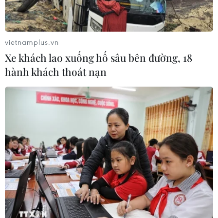
vietnamplus.vn
Xe khách lao xuống hố sâu bên đường, 18
hành khách thoát nạn
TIN CÙNG CHUYÊN MỤC
Bảo mẫu tại cơ sở mầm non thừa
nhận hành vi bạo hành hai trẻ
07/08/2026 12:27