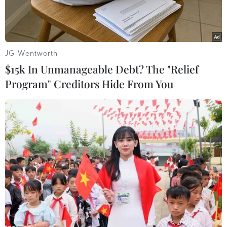
JG Wentworth
$15k In Unmanageable Debt? The "Relief
Program" Creditors Hide From You
Người phụ nữ Mông tại Lùng Tám thực hiện công đoạn vẽ sáp
ong lên vải lanh trước khi nhuộm chàm. (Ảnh: Lan Anh/TTXVN
phát)
Nằm giữa những dãy núi đá trùng điệp của
vùng cao phía Bắc, xã Lùng Tám (Tuyên Quang)