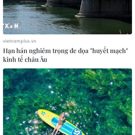
(Vietnam+)
vietnamplus.vn
Hạn hán nghiêm trọng đe dọa "huyết mạch"
kinh tế châu Âu
#Nghề dệt
#Du lịch
#Người Mông
#Cao nguyên đá
Tuyên Quang