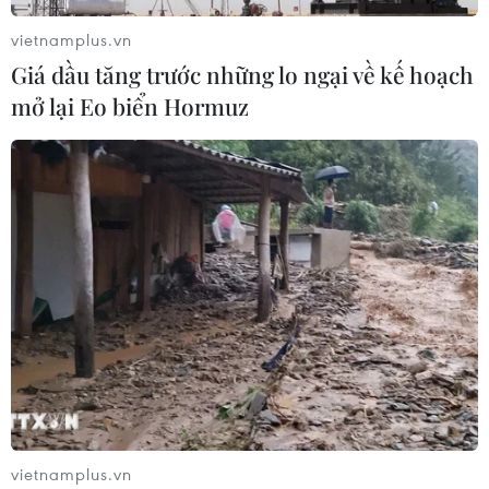
vietnamplus.vn
Giá dầu tăng trước những lo ngại về kế hoạch
mở lại Eo biển Hormuz
Bảo tồn và phát huy giá trị nghề dệt
truyền thống của dân tộc Giẻ Triêng
09/05/2026 06:00
Dưới bàn tay khéo léo, phụ nữ người dân tộc thiểu số
Giẻ Triêng đã tạo nên những tấm vải thổ cẩm, trang
phục truyền thống với hoa văn, màu sắc đặc trưng và
kiểu dáng độc đáo.
vietnamplus.vn