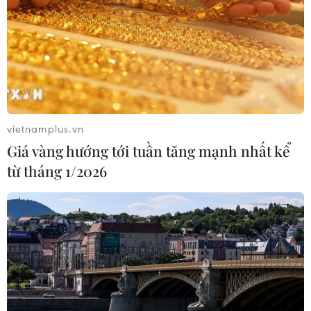
bình của vùng cao. Những thửa ruộng xanh
mướt, những con đường nhỏ uốn lượn giữa núi
đồi và những ngôi nhà truyền thống tạo nên
một khung cảnh yên bình khó quên./.
Làng dệt lanh
vietnamplus.vn
Lùng Tám - điểm sáng
Giá vàng hướng tới tuần tăng mạnh nhất kể
bảo tồn di sản gắn với an
từ tháng 1/2026
sinh xã hội
Giữa cao nguyên đá Hà Giang, người phụ nữ
Mông xã Lùng Tám (Tuyên Quang) vẫn ngày ngày
nỗ lực biến kỹ nghệ dệt lanh truyền thống thành
các sản phẩm văn hóa đặc sắc, giàu tính ứng
dụng.