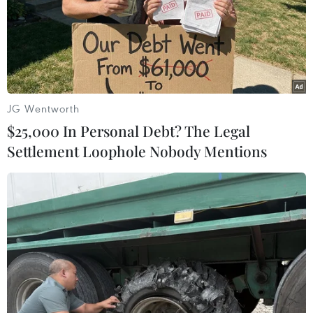
Sợi lanh thô mộc sau khi được se, thể hiện sự công phu và bền
bỉ của nghề dệt thủ công truyền thống. (Ảnh: Lan Anh/TTXVN
phát)
JG Wentworth
Mọi thứ bắt đầu từ việc trồng cây lanh trên
$25,000 In Personal Debt? The Legal
những vùng nương riêng. Sau khi thu hoạch,
Settlement Loophole Nobody Mentions
thân lanh được đem ngâm nước rồi tách lấy
phần xơ bên trong. Công đoạn này đòi hỏi sự
khéo léo để giữ được những sợi lanh dài và đều.
Những sợi lanh sau đó được nối bằng tay thành
sợi dài rồi cuộn lại thành từng bó. Trước khi
đưa vào dệt, người dân tiếp tục hấp hoặc luộc
để làm mềm sợi. Chỉ khi đạt độ mềm và độ dai
phù hợp, sợi mới được đưa lên khung cửi.