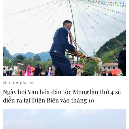
Hàn Quốc đầu tư xây “Thung lũng
K-Vietnam” gắn với hậu duệ dòng họ
Lý
07/08/2026 06:30
Liên kết "ba nhà": Động lực thúc đẩy
đổi mới sáng tạo và nâng cao chất
lượng FDI
07/08/2026 05:48
vietnamplus.vn
Ngày hội Văn hóa dân tộc Mông lần thứ 4 sẽ
BSR phối trộn thành công dầu Diesel
diễn ra tại Điện Biên vào tháng 10
sinh học B5 và B10
07/08/2026 05:02