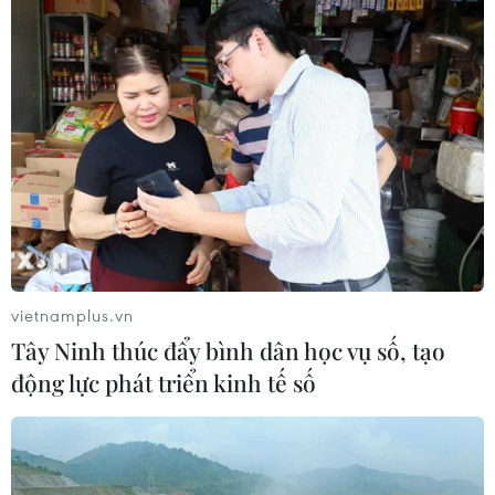
tự nhiên đã dệt nên những tác phẩm chứa đựng cả thế
giới quan và tín ngưỡng tâm linh của cộng đồng.
vietnamplus.vn
Tây Ninh thúc đẩy bình dân học vụ số, tạo
động lực phát triển kinh tế số