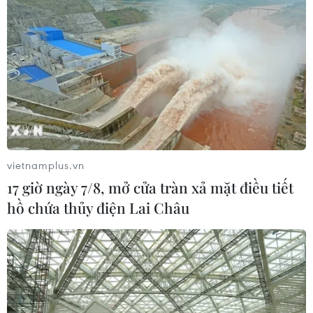
vietnamplus.vn
17 giờ ngày 7/8, mở cửa tràn xả mặt điều tiết
hồ chứa thủy điện Lai Châu