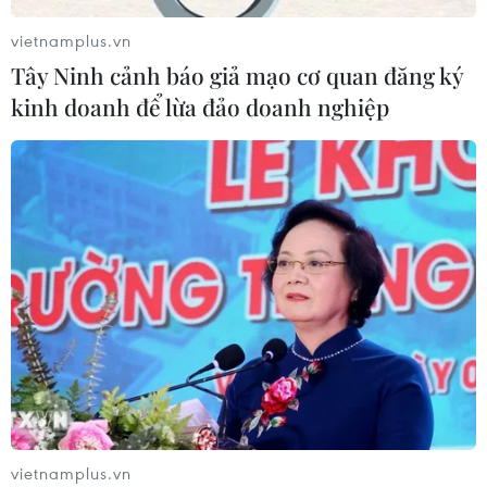
vietnamplus.vn
Tây Ninh cảnh báo giả mạo cơ quan đăng ký
kinh doanh để lừa đảo doanh nghiệp
TIN CÙNG CHUYÊN MỤC
Giá dầu tăng trước những lo ngại về
kế hoạch mở lại Eo biển Hormuz
vietnamplus.vn
07/08/2026 08:58