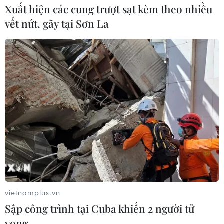
Xuất hiện các cung trượt sạt kèm theo nhiều
vết nứt, gãy tại Sơn La
Làng dệt thổ cẩm ở Pù Luông và
câu chuyện giữ nghề người Thái
21/02/2026 02:11
Nằm sâu trong vùng lõi Khu bảo tồn thiên nhiên Pù
Luông (Thanh Hóa), làng dệt thổ cẩm bản Lặn từ lâu
được xem là cái nôi của nghề dệt truyền thống của
vietnamplus.vn
người Thái.
Sập công trình tại Cuba khiến 2 người tử
vong