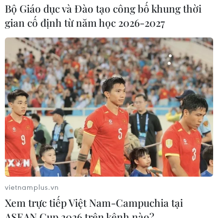
Bộ Giáo dục và Đào tạo công bố khung thời
gian cố định từ năm học 2026-2027
Mỹ đạt thỏa thuận thu hồi 49 triệu USD
liên quan quỹ 1MDB
vietnamplus.vn
07/05/2020 06:51
Xem trực tiếp Việt Nam-Campuchia tại
Bộ Tư pháp Mỹ cho biết đã giải quyết các vụ kiện thu
ASEAN Cup 2026 trên kênh nào?