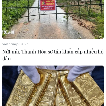
vietnamplus.vn
Nứt núi, Thanh Hóa sơ tán khẩn cấp nhiều hộ
dân