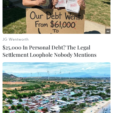
06/03/2020 08:35
Ngày 6/3, lãnh đạo cơ quan phòng chống tham nhũng
Malaysia, người phụ trách điều tra vụ bê bối tham
nhũng liên quan đến Quỹ đầu tư Nhà nước 1Malaysia
(1MDB), thông báo đã từ chức.
JG Wentworth
$25,000 In Personal Debt? The Legal
Settlement Loophole Nobody Mentions