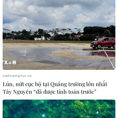
CƠ QUAN CHỦ QUẢN: THÔNG TẤN XÃ VIỆT NAM
Tổng Biên tập: TRẦN TIẾN DUẨN
Phó Tổng Biên tập: NGUYỄN THỊ TÁM, KHÚC THANH
THỦY
Sở hữu trí tuệ
Quy định sử dụng
RSS
Hỗ trợ
Ngôn ngữ
TTXVN
Dịch vụ tin
Quảng cáo
vietnamplus.vn
Liên hệ
Lún, nứt cục bộ tại Quảng trường lớn nhất
Tây Nguyên “đã được tính toán trước”
Giấy phép số: 1374/GP-BTTTT do Bộ Thông tin và Truyền thông
cấp ngày 11/9/2008.