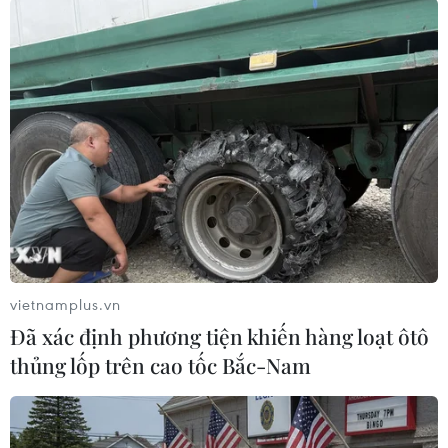
mặt với 42 cáo buộc rửa tiền và hối lộ. Tuy
nhiên, Ông Najib Razk khẳng định ông vô tội,
đồng thời cho rằng các cáo buộc chống lại ông
là nhằm mục đích chính trị. Tới nay, phía Mỹ đã
trả lại hoặc hỗ trợ Malaysia thu hồi khoảng 600
triệu USD từ việc bán những tài sản được cho là
mua bằng số tiền thất thoát từ quỹ 1MDB./.
(TTXVN/Vietnam+)
vietnamplus.vn
Đã xác định phương tiện khiến hàng loạt ôtô
thủng lốp trên cao tốc Bắc-Nam