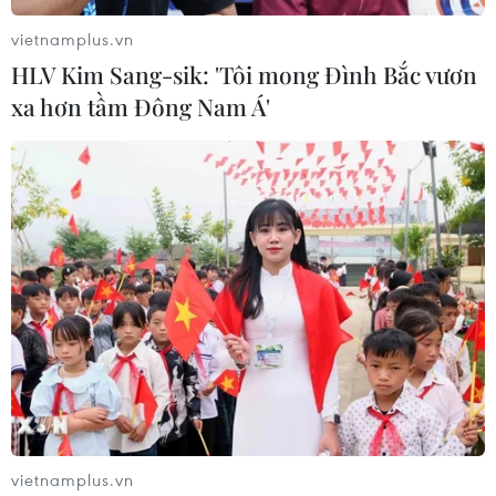
vietnamplus.vn
HLV Kim Sang-sik: 'Tôi mong Đình Bắc vươn
xa hơn tầm Đông Nam Á'
Mỹ trả lại Malaysia hàng trăm triệu USD
thất thoát từ Quỹ 1MDB
15/04/2020 03:07
Bộ Tư pháp Mỹ thông báo nước này đã trả lại cho
Chính phủ Malaysia số tiền 300 triệu USD bị thất thoát
từ Quỹ đầu tư nhà nước Malaysia (1MDB) và đã được
“rửa” thông qua hệ thống tài chính toàn cầu.
vietnamplus.vn