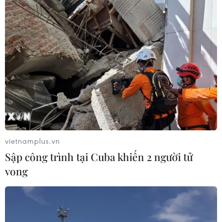
quỹ đầu tư 1MDB
14/05/2020 09:31
Ông Riza Aziz, đồng sáng lập Red Granite, hãng sản
xuất bộ phim ''Sói già phố Wall,'' bị cáo buộc năm tội
danh rửa tiền hồi năm 2019, liên quan việc nhận 248
triệu USD tiền biển thủ từ quỹ 1MDB.
vietnamplus.vn
Sập công trình tại Cuba khiến 2 người tử
vong