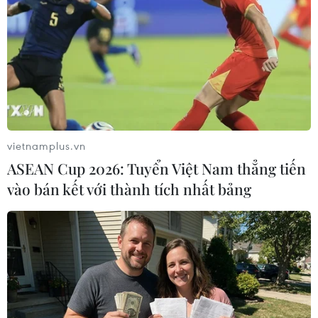
TIN LIÊN QUAN
vietnamplus.vn
ASEAN Cup 2026: Tuyển Việt Nam thẳng tiến
vào bán kết với thành tích nhất bảng
Malaysia: Lãnh đạo cơ quan điều tra vụ bê
bối 1MDB từ chức