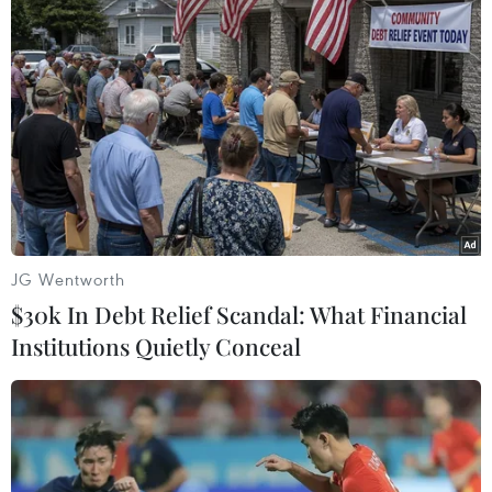
#Quỹ đầu tư Nhà nước Malaysia (1MDB)
#Tiền bồi thường
#Goldman Sachs
#Thủ tướng Najib Razak
#Tiền tham nhũng
Malaysia
Mỹ
JG Wentworth
$30k In Debt Relief Scandal: What Financial
Institutions Quietly Conceal
Theo dõi VietnamPlus