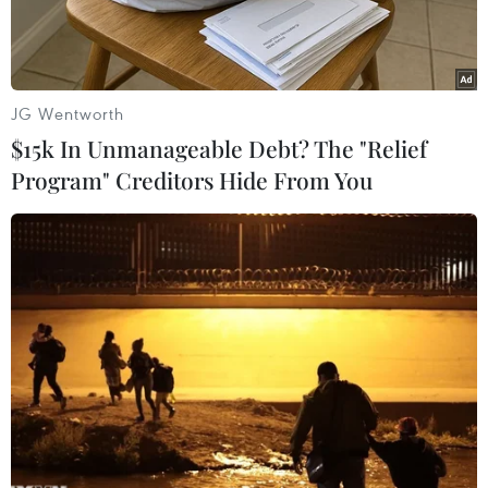
JG Wentworth
$15k In Unmanageable Debt? The "Relief
Program" Creditors Hide From You
Ảnh chỉ có tính minh họa (Nguồn: newmalaysiatimes)
Phát biểu với báo giới ngày 6/6, Bộ trưởng Tài
chính Malaysia Zafrul Aziz cho biết chính phủ
nước này sẽ không chấp nhận khoản tiền bồi
thường trị giá 3 tỷ USD (12,8 tỷ RM) từ Goldman
Sachs liên quan tới bê bối tại Quỹ đầu tư Nhà