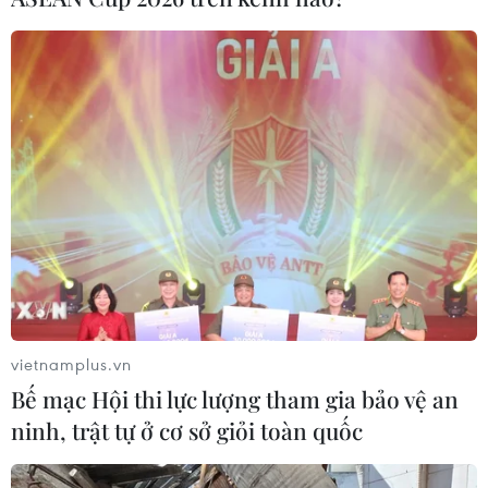
hồi dân sự đối với những tài sản mà doanh nhân
Khadem al-Qubaisi có được bằng cách sử dụng các
khoản tiền bị cáo buộc chiếm dụng từ quỹ 1MDB...
vietnamplus.vn
Bế mạc Hội thi lực lượng tham gia bảo vệ an
ninh, trật tự ở cơ sở giỏi toàn quốc
Malaysia hủy một vụ kiện liên quan bê bối