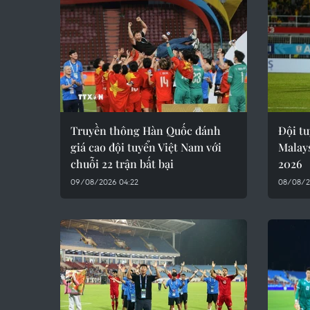
Truyền thông Hàn Quốc đánh
Đội tu
giá cao đội tuyển Việt Nam với
Malays
chuỗi 22 trận bất bại
2026
09/08/2026 04:22
08/08/2