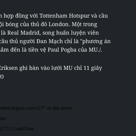
m hợp đồng với Tottenham Hotspur và cầu
đội bóng của thủ đô London. Một trong
là Real Madrid, song huấn luyện viên
 cầu thủ người Đan Mạch chỉ là "phương án
ắm đến là tiền vệ Paul Pogba của MU./.
riksen ghi bàn vào lưới MU chỉ 11 giây
t)