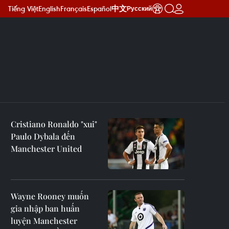
Tiếng Việt
English
Français
Español
中文
Русский
Cristiano Ronaldo "xui"
Paulo Dybala đến
Manchester United
Wayne Rooney muốn
gia nhập ban huấn
luyện Manchester