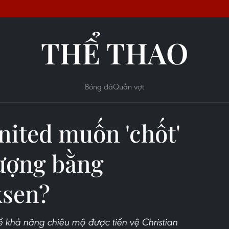
THỂ THAO
Bóng đá
Quần vợt
ited muốn 'chốt'
ượng bằng
ksen?
ề khả năng chiêu mộ được tiền vệ Christian