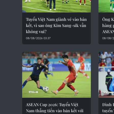
Tuyển Việt Nam giành vé vào bán
Ông Ki
kết, vì sao ông Kim Sang-sik vẫn
hàng 
không vui?
ASEAN
08/08/2026 03:37
08/08/2
ASEAN Cup 2026: Tuyển Việt
Đình B
Nam thẳng tiến vào bán kết với
tuyển 