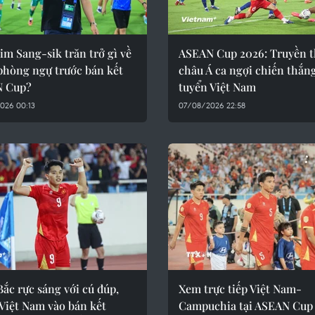
m Sang-sik trăn trở gì về
ASEAN Cup 2026: Truyền 
phòng ngự trước bán kết
châu Á ca ngợi chiến thắn
 Cup?
tuyển Việt Nam
026 00:13
07/08/2026 22:58
ắc rực sáng với cú đúp,
Xem trực tiếp Việt Nam-
Việt Nam vào bán kết
Campuchia tại ASEAN Cup