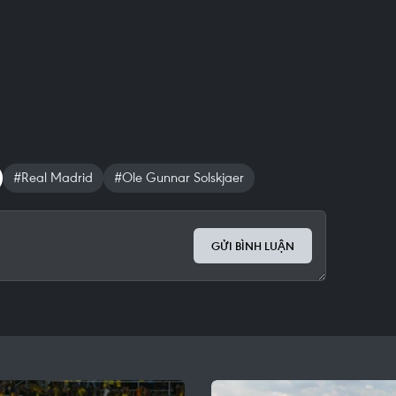
#Real Madrid
#Ole Gunnar Solskjaer
GỬI BÌNH LUẬN