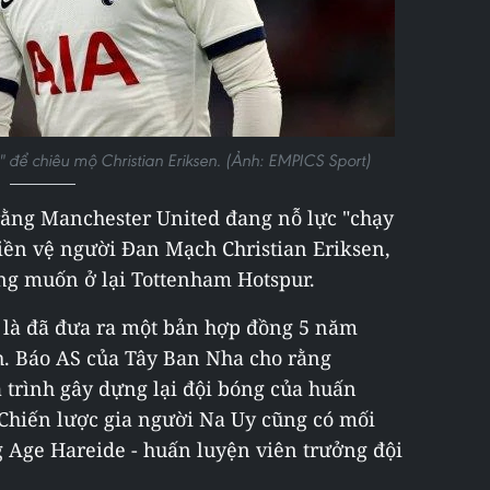
 để chiêu mộ Christian Eriksen. (Ảnh: EMPICS Sport)
rằng Manchester United đang nỗ lực "chạy
tiền vệ người Đan Mạch Christian Eriksen,
ng muốn ở lại Tottenham Hotspur.
 là đã đưa ra một bản hợp đồng 5 năm
. Báo AS của Tây Ban Nha cho rằng
 trình gây dựng lại đội bóng của huấn
 Chiến lược gia người Na Uy cũng có mối
 Age Hareide - huấn luyện viên trưởng đội