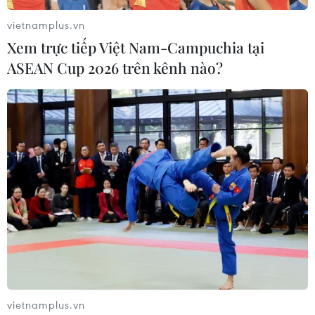
vietnamplus.vn
Xem trực tiếp Việt Nam-Campuchia tại
ASEAN Cup 2026 trên kênh nào?
Vụ sữa dê Danlait: Doanh nghiệp muốn
làm rõ đúng sai trước tòa án
23/09/2014 05:41
Mục tiêu của doanh nghiệp Mạnh Cầm là phía Quản lý
vietnamplus.vn