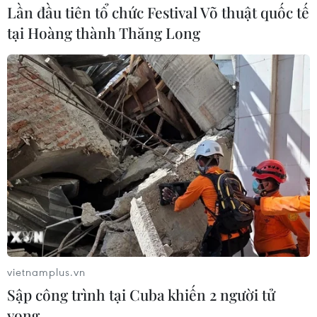
thị trường Hà Nội phải hủy quyết định xử phạt hành
Lần đầu tiên tổ chức Festival Võ thuật quốc tế
chính và đính chính về những phát ngôn không chính
tại Hoàng thành Thăng Long
xác đối với chất lượng sữa dê Danlait.
vietnamplus.vn
Sập công trình tại Cuba khiến 2 người tử
Cục ATTP: Sữa dê Danlait đảm bảo đúng
vong