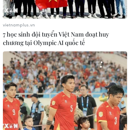
vietnamplus.vn
7 học sinh đội tuyển Việt Nam đoạt huy
chương tại Olympic AI quốc tế
Vụ sữa dê Danlait: Tòa sơ thẩm bác đơn
kiện của Công ty Mạnh Cầm
27/09/2014 09:08
Tòa sơ thẩm Hà Nội đã bác đơn khởi kiện của công ty
Mạnh Cầm với Chi Cục Quản lý thị trường Hà Nội và
không chấp nhận yêu cầu bồi thường cũng như yêu cầu
đính chính thông tin với báo chí về chất lượng.