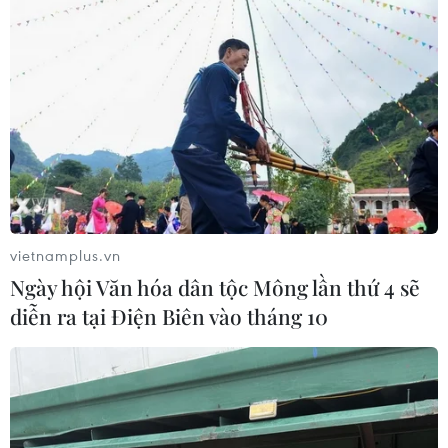
FIT khẳng định sữa dê Danlait “đảm bảo
tiêu chuẩn”
23/02/2013 07:56
Theo đại diện Công ty FIT, sữa dê Danlait tuân thủ chặt
quy định về sản xuất và vệ sinh an toàn thực phẩm theo
tiêu chuẩn của EU.
vietnamplus.vn
Ngày hội Văn hóa dân tộc Mông lần thứ 4 sẽ
diễn ra tại Điện Biên vào tháng 10