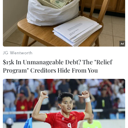
của sản phẩm sữa dê Danlait./.
(Vietnam+)
JG Wentworth
$15k In Unmanageable Debt? The "Relief
Program" Creditors Hide From You
#Mạnh Cầm
#Sữa dê Danlait
#Khởi kiện