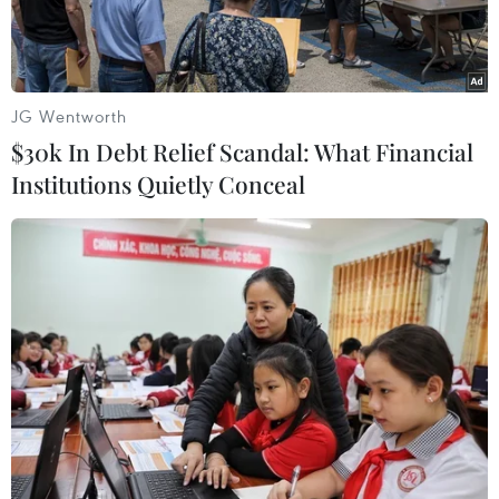
JG Wentworth
$30k In Debt Relief Scandal: What Financial
Institutions Quietly Conceal
Đội Quản lý thị trường số 12 đang niêm phong 5.600 hộp sữa
dê Danlait của Mạnh Cầm (Ảnh: PV/Vietnam+)
Nhiều tình tiết trong phiên tòa sơ thẩm chưa
được làm sáng tỏ do vậy doanh nghiệp sẽ tiếp