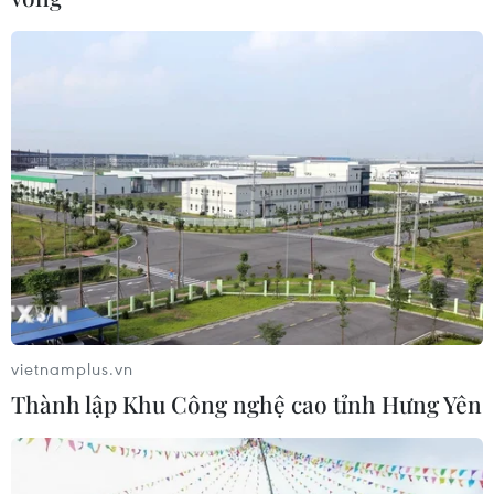
chất lượng
23/04/2013 07:01
Lãnh đạo Cục An toàn thực phẩm tái khẳng định "Thực
phẩm bổ sung: Sữa dê Danlait" đảm bảo chất lượng
như doanh nghiệp công bố.
vietnamplus.vn
Thành lập Khu Công nghệ cao tỉnh Hưng Yên