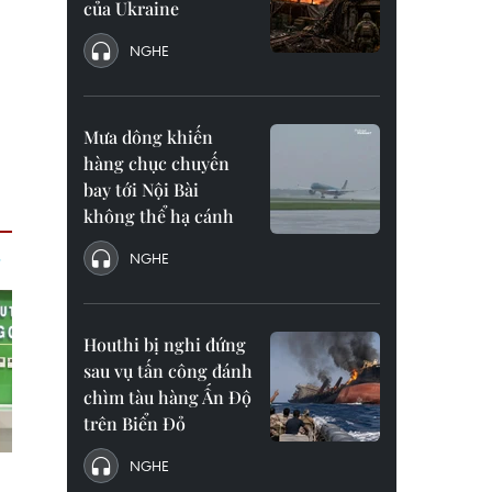
của Ukraine
NGHE
Mưa dông khiến
hàng chục chuyến
bay tới Nội Bài
không thể hạ cánh
NGHE
Houthi bị nghi đứng
sau vụ tấn công đánh
chìm tàu hàng Ấn Độ
trên Biển Đỏ
NGHE