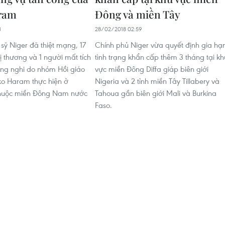
ram
Đông và miền Tây
3
28/02/2018 02:59
h sỹ Niger đã thiệt mạng, 17
Chính phủ Niger vừa quyết định gia hạ
ị thương và 1 người mất tích
tình trạng khẩn cấp thêm 3 tháng tại kh
ông nghi do nhóm Hồi giáo
vực miền Đông Diffa giáp biên giới
o Haram thực hiện ở
Nigeria và 2 tỉnh miền Tây Tillabery và
huộc miền Đông Nam nước
Tahoua gần biên giới Mali và Burkina
Faso.