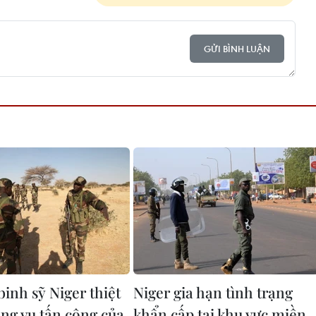
GỬI BÌNH LUẬN
 binh sỹ Niger thiệt
Niger gia hạn tình trạng
ng vụ tấn công của
khẩn cấp tại khu vực miền