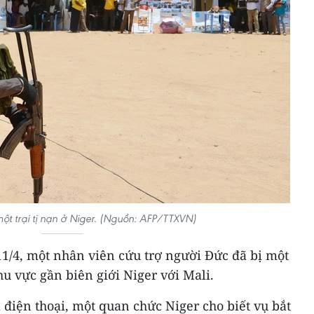
 một trại tị nạn ở Niger. (Nguồn: AFP/TTXVN)
11/4, một nhân viên cứu trợ người Đức đã bị một
hu vực gần biên giới Niger với Mali.
 điện thoại, một quan chức Niger cho biết vụ bắt