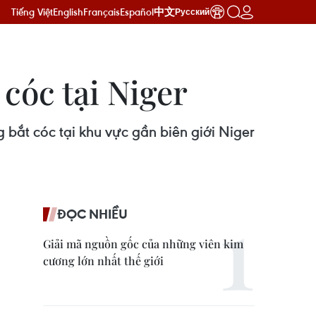
Tiếng Việt
English
Français
Español
中文
Русский
cóc tại Niger
 bắt cóc tại khu vực gần biên giới Niger
ĐỌC NHIỀU
Giải mã nguồn gốc của những viên kim
cương lớn nhất thế giới