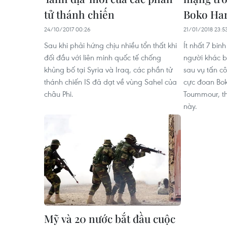
tử thánh chiến
Boko Ha
24/10/2017 00:26
21/01/2018 23:5
Sau khi phải hứng chịu nhiều tổn thất khi
Ít nhất 7 bin
đối đầu với liên minh quốc tế chống
người khác b
khủng bố tại Syria và Iraq, các phần tử
sau vụ tấn c
thánh chiến IS đã dạt về vùng Sahel của
cực đoan Bok
châu Phi.
Toummour, t
này.
Mỹ và 20 nước bắt đầu cuộc