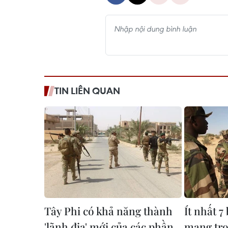
TIN LIÊN QUAN
Tây Phi có khả năng thành
Ít nhất 7
'lãnh địa' mới của các phần
mạng tro