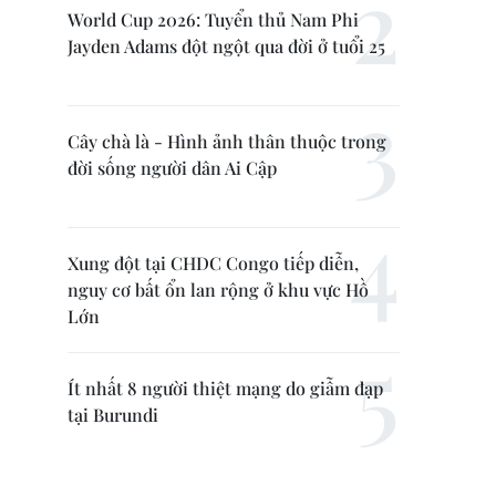
World Cup 2026: Tuyển thủ Nam Phi
Jayden Adams đột ngột qua đời ở tuổi 25
Cây chà là - Hình ảnh thân thuộc trong
đời sống người dân Ai Cập
Xung đột tại CHDC Congo tiếp diễn,
nguy cơ bất ổn lan rộng ở khu vực Hồ
Lớn
Ít nhất 8 người thiệt mạng do giẫm đạp
tại Burundi