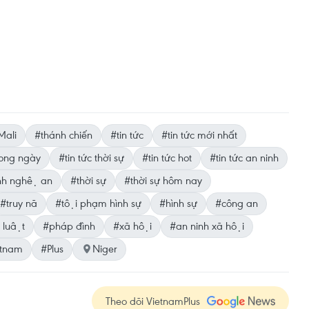
Mali
#thánh chiến
#tin tức
#tin tức mới nhất
trong ngày
#tin tức thời sự
#tin tức hot
#tin tức an ninh
nh nghệ an
#thời sự
#thời sự hôm nay
#truy nã
#tội phạm hình sự
#hình sự
#công an
 luật
#pháp đình
#xã hội
#an ninh xã hội
etnam
#Plus
Niger
Theo dõi VietnamPlus