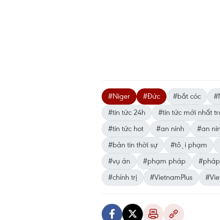
#Niger
#Đức
#bắt cóc
#
#tin tức 24h
#tin tức mới nhất 
#tin tức hot
#an ninh
#an ni
#bản tin thời sự
#tội phạm
#vụ án
#phạm pháp
#pháp
#chính trị
#VietnamPlus
#Vi