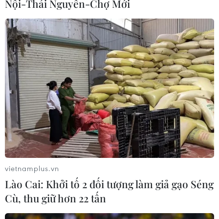
Nội-Thái Nguyên-Chợ Mới
Báo động cận thị học đường khi
nhiều trẻ giảm thị lực từ rất sớm
01/08/2026 09:31
Xem thêm
vietnamplus.vn
CƠ QUAN CHỦ QUẢN: THÔNG TẤN XÃ VIỆT NAM
Lào Cai: Khởi tố 2 đối tượng làm giả gạo Séng
Tổng Biên tập: TRẦN TIẾN DUẨN
Cù, thu giữ hơn 22 tấn
Phó Tổng Biên tập: NGUYỄN THỊ TÁM, KHÚC THANH