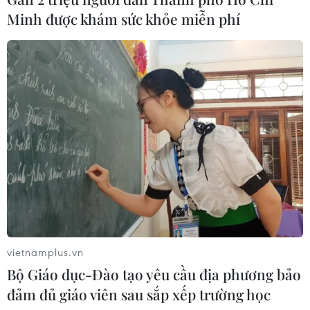
Minh được khám sức khỏe miễn phí
Chủ quan với vết xước nhỏ, nhiều
người đối mặt nguy cơ tàn phế
10/08/2026 09:31
Khẩn cấp cứu bệnh nhân sốt rét ác
tính trở về từ châu Phi
10/08/2026 09:26
Hà Nội thông qua chủ trương đầu tư
khu phức hợp y tế hơn 14.200 tỷ
vietnamplus.vn
đồng
Bộ Giáo dục-Đào tạo yêu cầu địa phương bảo
10/08/2026 03:47
đảm đủ giáo viên sau sắp xếp trường học