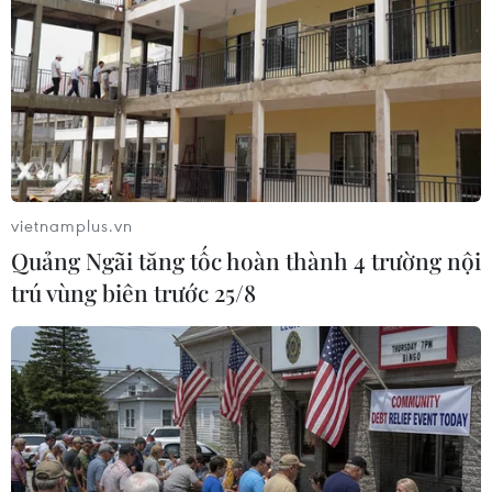
nghiệp trong và ngoài khu công nghiệp; nắm
chắc tình hình lao động trên địa bàn tỉnh; đẩy
mạnh hoạt động của các Tổ COVID cộng đồng...
Theo Trung tâm Kiểm soát bệnh tật tỉnh Hải
Dương, từ ngày 27/4 đến nay, Hải Dương đã ghi
nhận 57 trường hợp mắc COVID-19./.
vietnamplus.vn
(TTXVN/Vietnam+)
Quảng Ngãi tăng tốc hoàn thành 4 trường nội
trú vùng biên trước 25/8