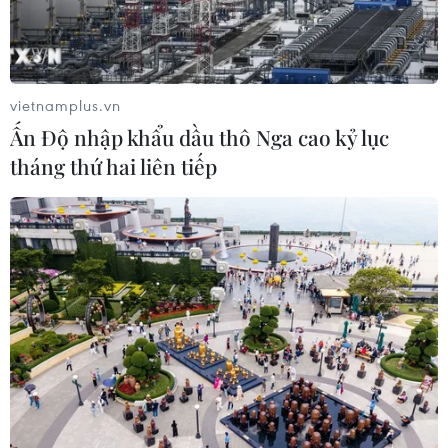
TIN LIÊN QUAN
vietnamplus.vn
Ấn Độ nhập khẩu dầu thô Nga cao kỷ lục
tháng thứ hai liên tiếp
Chiều 27/7: Ghi nhận thêm 5.149 ca mắc
mới, 525 ca trong cộng đồng