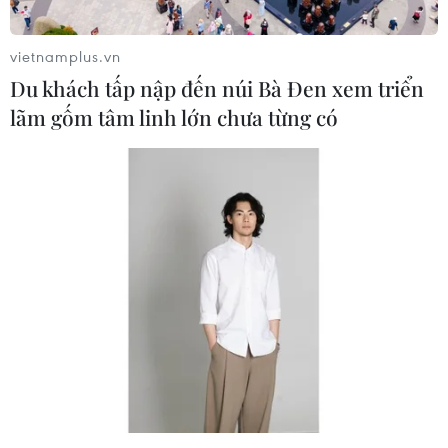
27/07/2021 12:25
Tính từ 6-19h ngày 27/7, cả nước ghi nhận thêm 5.149
vietnamplus.vn
ca mắc mới COVID-19 trong nước, trong số đó có 525
Du khách tấp nập đến núi Bà Đen xem triển
ca phát hiện trong cộng đồng.
lãm gốm tâm linh lớn chưa từng có