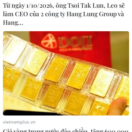
Từ ngày 1/10/2026, ông Tsoi Tak Lun, Leo sẽ
làm CEO của 2 công ty Hang Lung Group và
Hang…
TP.HCM mở Tổng đài 115 dã chiến điều
phối cấp cứu bệnh nhân COVID-19
27/07/2021 12:37
Tổng đài Trung tâm cấp cứu 115 TP.HCM hiện hữu vẫn
được giữ nguyên và mở thêm Tổng đài Trung tâm cấp
cứu 115 dã chiến tại Công viên phần mềm Quang Trung
để tăng công suất điều phối cấp cứu bệnh nhân.
vietnamplus.vn
Giá vàng trong nước đảo chiều, tăng 600.000