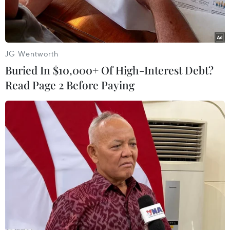
hàng hóa.
JG Wentworth
Buried In $10,000+ Of High-Interest Debt?
Read Page 2 Before Paying
Ảnh minh họa. (Ảnh: Minh Quyết/TTXVN)
Ủy ban Nhân dân tỉnh Hải Dương vừa ban hành
một số giải pháp mới để quản lý, kiểm soát dịch
bệnh nhưng vẫn đảm bảo phát triển kinh tế, xã