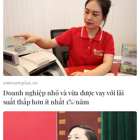
gây hoang mang dư luận, sai sự thật về phòng chống
dịch COVID-19 tại địa phương.
vietnamplus.vn
Doanh nghiệp nhỏ và vừa được vay với lãi
suất thấp hơn ít nhất 1%/năm