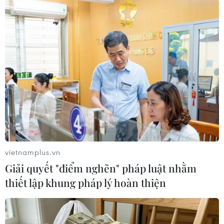
PCR ít nhất 2 lần và phải chịu trách nhiệm trước
pháp luật nếu để lây lan dịch bệnh.
Các xe chuyên dùng như bưu chính, công vụ
được đi qua chốt kiểm soát cấp tỉnh nhưng phải
đảm bảo quy định phòng, chống dịch và thủ
trưởng cơ quan có xe chuyên dụng, xe công vụ,
người đi trên xe phải chịu trách nhiệm trước
pháp luật nếu để xảy ra dịch bệnh.
Cùng với đó, lãnh đạo tỉnh Hải Dương cũng yêu
cầu ngành y tế khẩn trường xây dựng phương
vietnamplus.vn
án phòng, chống dịch mới đáp ứng yêu cầu ứng
Giải quyết "điểm nghẽn" pháp luật nhằm
phó với biến thể Delta của virus SARS-CoV-2;
thiết lập khung pháp lý hoàn thiện
tăng cường xét nghiệm sàng lọc đối với cán bộ,
nhân viên y tế, bệnh nhân tại các bệnh viện
tuyến tỉnh, huyện, xã, các cơ sở y tế ngoài công