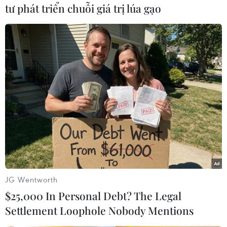
đang cư trú trên địa bàn thành phố Hà Nội
tư phát triển chuỗi giá trị lúa gạo
nhưng thường xuyên làm việc tại Hải Dương,
nay có nhu cầu trở về Hải Dương làm việc và cư
trú thì được tiếp nhận nhưng phải có các điều
kiện gồm giấy xét nghiệm SARS-CoV-2 âm tính
trong vòng 72 giờ bằng phương pháp Realtime-
PCR kể từ khi lấy mẫu; báo cáo với Ban Chỉ đạo
phòng, chống COVID-19 cấp huyện khi cư trú
trên địa bàn tỉnh Hải Dương (có thể là khách
sạn hoặc doanh nghiệp); trong quá trình di
chuyển từ nơi ở đến nơi làm việc và ngược lại,
quá trình ăn uống, sinh hoạt phải đảm bảo
nguyên tắc 5K, không tiếp xúc với người khác,
JG Wentworth
xe vận chuyển không dừng, đỗ dọc đường;
$25,000 In Personal Debt? The Legal
trong 14 ngày đầu tiên đến Hải Dương phải thực
Settlement Loophole Nobody Mentions
hiện xét nghiệm bằng phườn pháp Realtime-