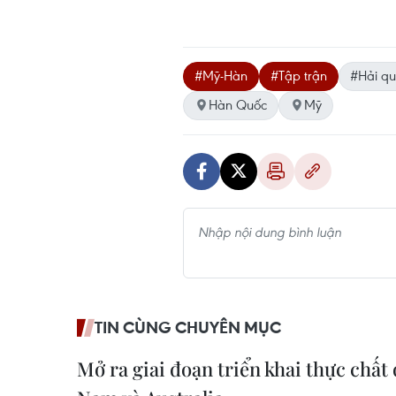
#Mỹ-Hàn
#Tập trận
#Hải q
Hàn Quốc
Mỹ
TIN CÙNG CHUYÊN MỤC
Mở ra giai đoạn triển khai thực chất 