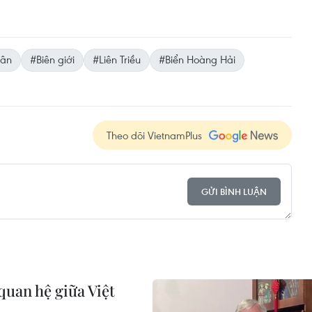
uân
#Biên giới
#Liên Triều
#Biển Hoàng Hải
Theo dõi VietnamPlus
GỬI BÌNH LUẬN
quan hệ giữa Việt