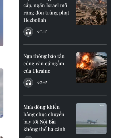
cấp, ngăn Israel mở
rộng đòn trừng phạt
Hezbollah
NGHE
Nga thông báo tấn
công căn cứ ngầm
của Ukraine
NGHE
Mưa dông khiến
hàng chục chuyến
bay tới Nội Bài
không thể hạ cánh