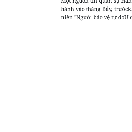
Một nguồn tin quân sự Hàn 
hành vào tháng Bảy, trướck
niên "Người bảo vệ tự doUlc