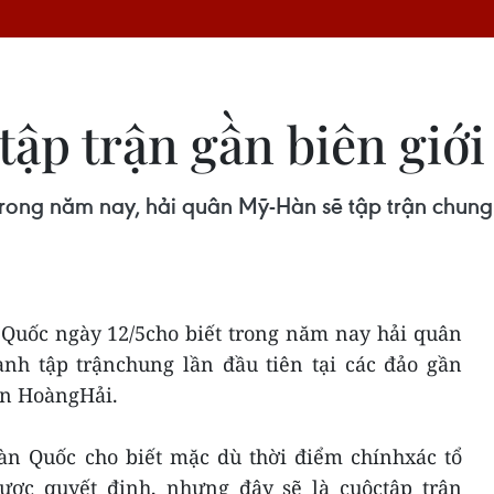
p trận gần biên giới 
ong năm nay, hải quân Mỹ-Hàn sẽ tập trận chung l
Quốc ngày 12/5cho biết trong năm nay hải quân
nh tập trậnchung lần đầu tiên tại các đảo gần
iển HoàngHải.
n Quốc cho biết mặc dù thời điểm chínhxác tổ
ược quyết định, nhưng đây sẽ là cuộctập trận