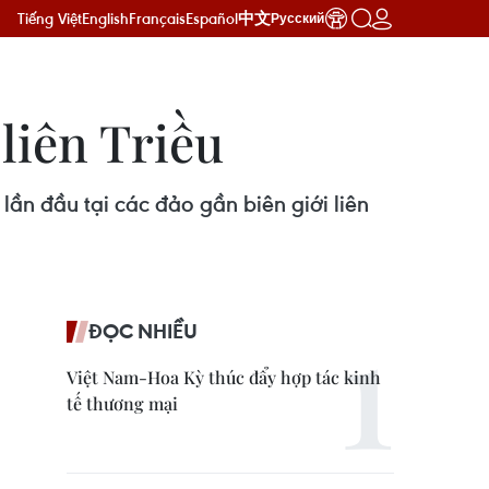
Tiếng Việt
English
Français
Español
中文
Русский
liên Triều
ần đầu tại các đảo gần biên giới liên
ĐỌC NHIỀU
Việt Nam-Hoa Kỳ thúc đẩy hợp tác kinh
tế thương mại