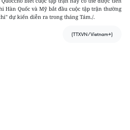
Quốccho biết cuộc tập trận này có thể được tiến
hi Hàn Quốc và Mỹ bắt đầu cuộc tập trận thường
hi" dự kiến diễn ra trong tháng Tám./.
(TTXVN/Vietnam+)