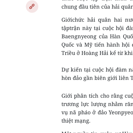
chung đầu tiên của hải quân
Giớichức hải quân hai nư
tậptrận này tại cuộc hội đ
Baengnyeong của Hàn Quốc
Quốc và Mỹ tiến hành hội 
Triều ở Hoàng Hải kể từ khi
Dự kiến tại cuộc hội đàm nà
hòn đảo gần biên giới liên 
Giới phân tích cho rằng cuộ
trương lực lượng nhằm ră
vụ nã pháo ở đảo Yeonpyeo
thiệt mạng.