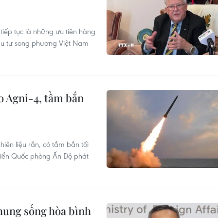
tiếp tục là những ưu tiên hàng
đầu tư song phương Việt Nam-
o Agni-4, tầm bắn
hiên liệu rắn, có tầm bắn tối
riển Quốc phòng Ấn Độ phát
hung sống hòa bình