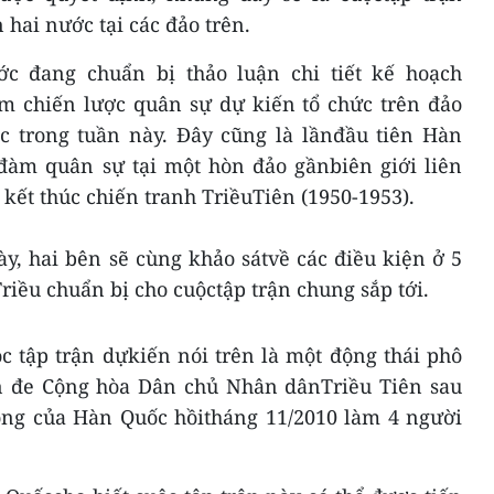
 hai nước tại các đảo trên.
ớc đang chuẩn bị thảo luận chi tiết kế hoạch
àm chiến lược quân sự dự kiến tổ chức trên đảo
 trong tuần này. Đây cũng là lầnđầu tiên Hàn
đàm quân sự tại một hòn đảo gầnbiên giới liên
 kết thúc chiến tranh TriềuTiên (1950-1953).
y, hai bên sẽ cùng khảo sátvề các điều kiện ở 5
Triều chuẩn bị cho cuộctập trận chung sắp tới.
c tập trận dựkiến nói trên là một động thái phô
n đe Cộng hòa Dân chủ Nhân dânTriều Tiên sau
ng của Hàn Quốc hồitháng 11/2010 làm 4 người