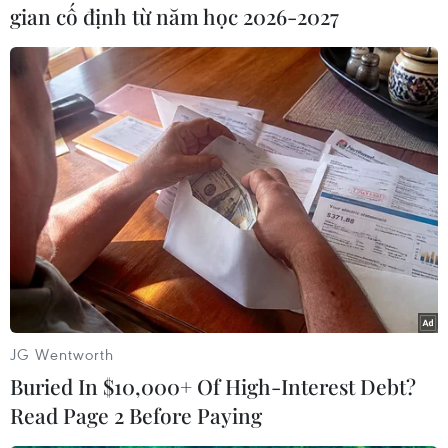
2012 được gọi là DACA (Tạm hoãn thi hành lệnh
gian cố định từ năm học 2026-2027
trục xuất những người đến Mỹ bất hợp pháp từ
thời thơ ấu), cho phép những người tới Mỹ bất
hợp pháp khi còn là trẻ em được ở lại để học tập
và làm việc với khả năng gia hạn 2 năm một
lần.
Chính sách này cho phép 1-2 triệu thanh niên
đã đến Mỹ bất hợp pháp có thể ở lại đến khi
hoàn tất việc học tập./.
(TTXVN/Vietnam+)
JG Wentworth
Buried In $10,000+ Of High-Interest Debt?
Read Page 2 Before Paying