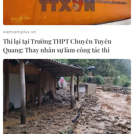
tháng 4 đã tăng 4% so với cùng kỳ năm trước.
vietnamplus.vn
Thi lại tại Trường THPT Chuyên Tuyên
Quang: Thay nhân sự làm công tác thi
Sắc lệnh cấm nhập cảnh của Tổng thống
Mỹ tiếp tục vấp phải trở ngại