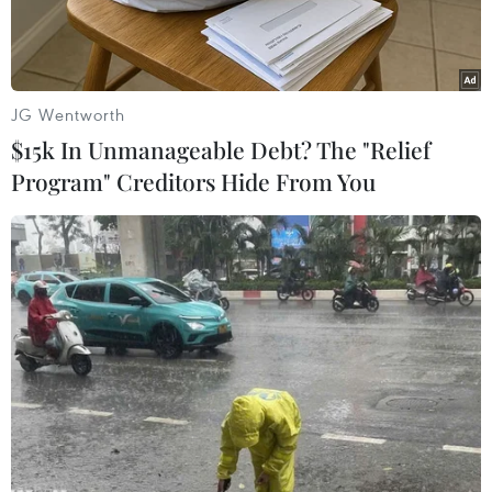
JG Wentworth
$15k In Unmanageable Debt? The "Relief
Program" Creditors Hide From You
Ảnh minh họa. (Nguồn: AFP/TTXVN)
Chính quyền của Tổng thống Donald Trump
ngày 16/6 thông báo hủy bỏ một chính sách của
cựu Tổng thống Barack Obama cho phép hàng