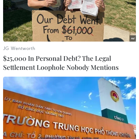
JG Wentworth
$25,000 In Personal Debt? The Legal
Settlement Loophole Nobody Mentions
Nước Mỹ vẫn là điểm đến du lịch hấp dẫn
đối với du khách
07/06/2017 11:00
Báo cáo mới nhất vừa được Hiệp hội lữ hành Mỹ công
bố cho thấy lượng khách du lịch quốc tế đến Mỹ trong