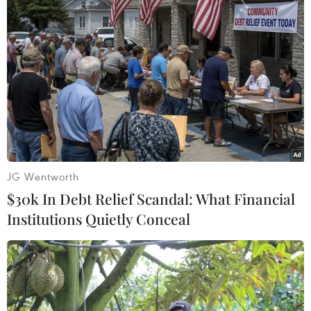
#phạm pháp
#pháp luật
#pháp đình
#xã hội
#an ninh xã hội
#chính trị
#VietnamPlus
#Vietnam
#Plus
Mỹ
Theo dõi VietnamPlus
JG Wentworth
$30k In Debt Relief Scandal: What Financial
Institutions Quietly Conceal
TIN LIÊN QUAN