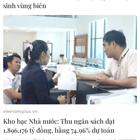
sinh vùng biên
Hàng trăm nghìn người tị nạn Trung Mỹ
bị đối xử bất công tại Mỹ
16/06/2017 08:36
Tổ chức Ân xá quốc tế (AI) cho biết chính sách nhập cư
cứng rắn của Tổng thống Mỹ Donald Trump đã khiến
hàng nghìn người Trung Mỹ mắc kẹt tại khu vực biên
giới chung giữa Mexico và Mỹ.
vietnamplus.vn
Kho bạc Nhà nước: Thu ngân sách đạt
1.896.176 tỷ đồng, bằng 74,96% dự toán