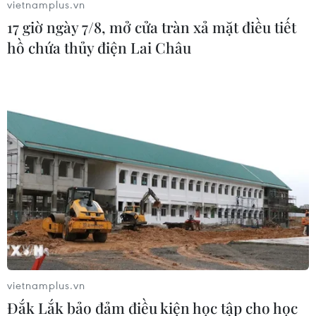
vietnamplus.vn
Chính phủ Mỹ lùi ngày thực thi sắc lệnh
17 giờ ngày 7/8, mở cửa tràn xả mặt điều tiết
hạn chế nhập cảnh
hồ chứa thủy điện Lai Châu
15/06/2017 06:38
Chính phủ Mỹ đã lùi ngày bắt đầu thực thi sắc lệnh của
Tổng thống Donald Trump cấm nhập cảnh trong 90
ngày đối với công dân đến từ sáu quốc gia có đa số
dân là người Hồi giáo.
vietnamplus.vn
Đắk Lắk bảo đảm điều kiện học tập cho học