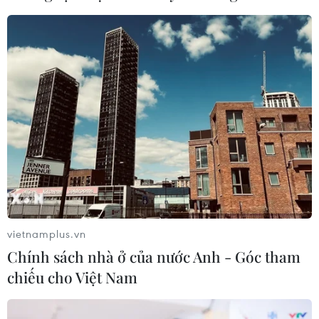
Xem thêm
CƠ QUAN CHỦ QUẢN: THÔNG TẤN XÃ VIỆT NAM
Tổng Biên tập: TRẦN TIẾN DUẨN
Phó Tổng Biên tập: NGUYỄN THỊ TÁM, KHÚC THANH
THỦY
vietnamplus.vn
Chính sách nhà ở của nước Anh - Góc tham
Sở hữu trí tuệ
Quy định sử dụng
chiếu cho Việt Nam
RSS
Hỗ trợ
Ngôn ngữ
TTXVN