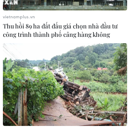
vietnamplus.vn
Thu hồi 89 ha đất đấu giá chọn nhà đầu tư
công trình thành phố cảng hàng không
TIN CÙNG CHUYÊN MỤC
Tổng thống Mỹ Donald Trump nói
còn quá sớm để bàn về người kế
nhiệm
07/08/2026 06:29
Meta bồi thường gần 600 triệu USD
vì gây tổn hại sức khỏe tâm thần trẻ
em