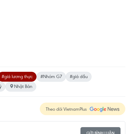
#giá lương thực
#Nhóm G7
#giá dầu
ỹ
Nhật Bản
Theo dõi VietnamPlus
GỬI BÌNH LUẬN