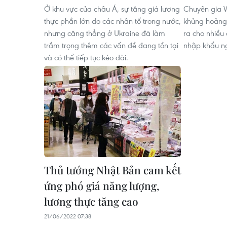
Ở khu vực của châu Á, sự tăng giá lương
Chuyên gia 
thực phần lớn do các nhân tố trong nước,
khủng hoảng
nhưng căng thẳng ở Ukraine đã làm
ra cho nhiều
trầm trọng thêm các vấn đề đang tồn tại
nhập khẩu ng
và có thể tiếp tục kéo dài.
Thủ tướng Nhật Bản cam kết
ứng phó giá năng lượng,
lương thực tăng cao
21/06/2022 07:38