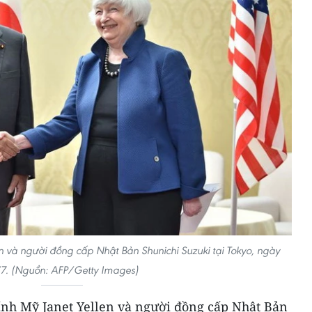
en và người đồng cấp Nhật Bản Shunichi Suzuki tại Tokyo, ngày
/7. (Nguồn: AFP/Getty Images)
hính Mỹ Janet Yellen và người đồng cấp Nhật Bản