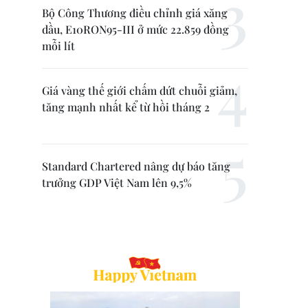
Bộ Công Thương điều chỉnh giá xăng
dầu, E10RON95-III ở mức 22.859 đồng
mỗi lít
Giá vàng thế giới chấm dứt chuỗi giảm,
tăng mạnh nhất kể từ hồi tháng 2
Standard Chartered nâng dự báo tăng
trưởng GDP Việt Nam lên 9,5%