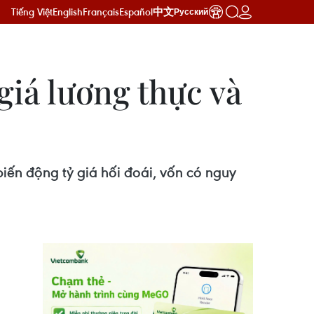
Tiếng Việt
English
Français
Español
中文
Русский
giá lương thực và
iến động tỷ giá hối đoái, vốn có nguy