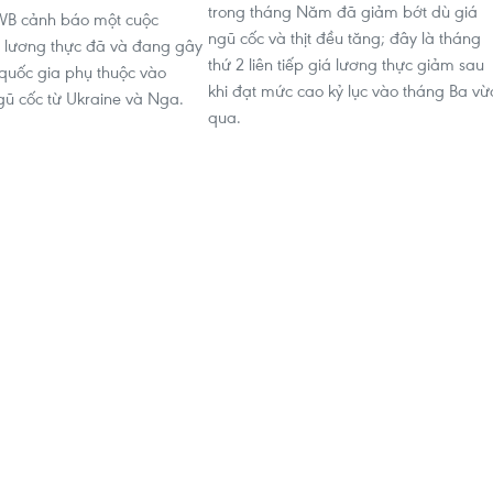
trong tháng Năm đã giảm bớt dù giá
WB cảnh báo một cuộc
ngũ cốc và thịt đều tăng; đây là tháng
 lương thực đã và đang gây
thứ 2 liên tiếp giá lương thực giảm sau
 quốc gia phụ thuộc vào
khi đạt mức cao kỷ lục vào tháng Ba vừ
ũ cốc từ Ukraine và Nga.
qua.