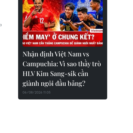
a
Nhận định Việt Nam vs
Campuchia: Vì sao thầy trò
HLV Kim Sang-sik cần
giành ngôi đầu bảng?
06/08/2026 11:05