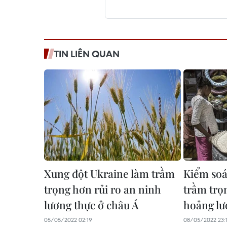
TIN LIÊN QUAN
Xung đột Ukraine làm trầm
Kiểm soá
trọng hơn rủi ro an ninh
trầm trọ
lương thực ở châu Á
hoảng lư
05/05/2022 02:19
08/05/2022 23: