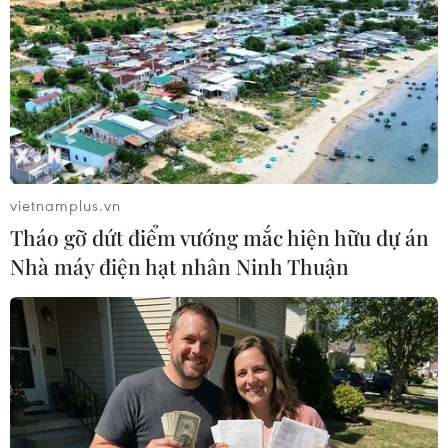
vietnamplus.vn
Tháo gỡ dứt điểm vướng mắc hiện hữu dự án
Nhà máy điện hạt nhân Ninh Thuận
LHQ lên án mạnh mẽ các vụ bắt cóc nữ
sinh ở Nigeria
10/05/2014 04:33
Hội đồng Bảo an lên án mạnh mẽ vụ bắt cóc hàng trăm
nữ sinh ở Nigeria và Tổng thư ký Ban Ki-moon đã cử 1