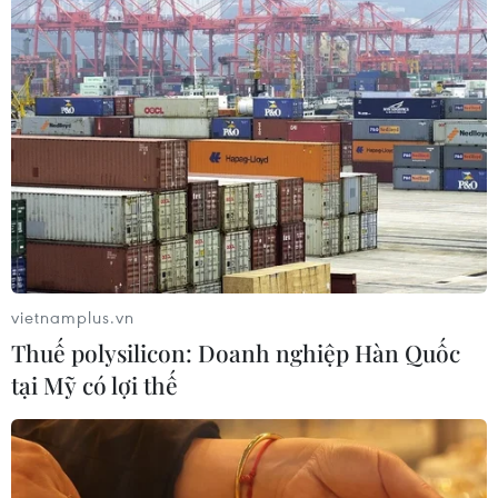
26/07/2026 14:50
"Siêu quần thể" cá voi lưng gù đối
mặt rủi ro hàng hải
26/07/2026 10:27
"Cửa ngõ" để Việt Nam tiến vào thị
trường Tây Phi
26/07/2026 08:55
vietnamplus.vn
Thuế polysilicon: Doanh nghiệp Hàn Quốc
tại Mỹ có lợi thế
Nam Phi: Máy bay "hạ cánh" giữa
trung tâm thương mại lớn nhất
Johannesburg
26/07/2026 01:21