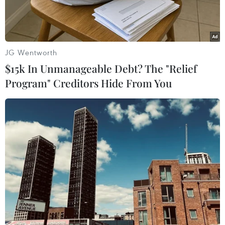
JG Wentworth
$15k In Unmanageable Debt? The "Relief
Program" Creditors Hide From You
Nhóm Boko Haram công bố đoạn băng video ghi hình ảnh các
nữ sinh bị nhóm này bắt cóc. (Nguồn: AFP/TTXVN)
Hãng Reuters ngày 12/5 dẫn lời một quan chức
cấp cao trong Chính phủ Mỹ cho biết nước này
đã triển khai máy bay do thám có người lái đến