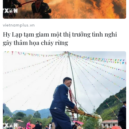
90 người thiệt mạng trong khủng
hoảng di cư tại Ceuta
02/08/2026 23:08
vietnamplus.vn
Hy Lạp tạm giam một thị trưởng tình nghi
gây thảm họa cháy rừng
Giao tranh tại Sudan leo thang, hàng
chục dân thường thương vong
31/07/2026 11:24
WTO: Cơ hội lớn để châu Phi tham
gia sâu hơn vào chuỗi giá trị toàn cầu
30/07/2026 15:53
Tổng thống Mỹ: Sự cố cháy tàu ở Ai