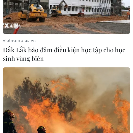
Nigeria: Hơn 100 người bị bắt cóc ở
bang Zamfara
03/08/2026 11:32
vietnamplus.vn
Đắk Lắk bảo đảm điều kiện học tập cho học
Châu Phi tận dụng lợi thế quang điện
sinh vùng biên
cho ngành xe điện
03/08/2026 09:46
Động đất mạnh làm rung chuyển
nhiều khu vực tại Ai Cập
03/08/2026 03:11