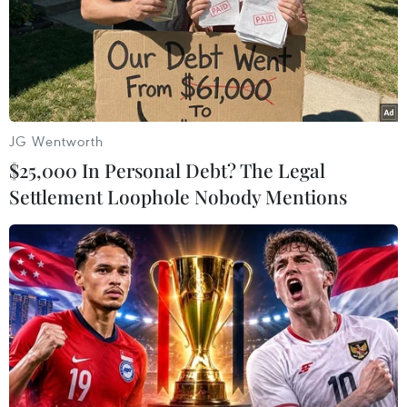
phái viên đến nước này để giúp tìm kiếm các nữ sinh.
JG Wentworth
$25,000 In Personal Debt? The Legal
Settlement Loophole Nobody Mentions
Thế giới hỗ trợ Nigeria tìm kiếm các nữ
sinh bị bắt cóc