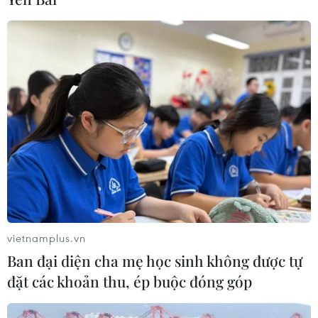
28/07/2026 14:17
Thảm sát tại Tây Bắc Nigeria khiến ít
nhất 30 người thiệt mạng
27/07/2026 22:54
AfDB cảnh báo "siêu" El Nino có thể
khiến châu Phi thiệt hại 20 tỷ USD
26/07/2026 15:42
vietnamplus.vn
Ban đại diện cha mẹ học sinh không được tự
Algeria xây dựng cơ chế quốc gia
đặt các khoản thu, ép buộc đóng góp
kiểm chứng thông tin nhằm chống
tin giả