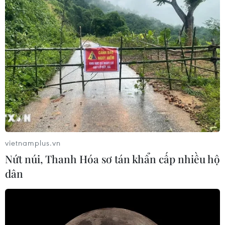
vietnamplus.vn
Nứt núi, Thanh Hóa sơ tán khẩn cấp nhiều hộ
dân