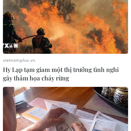
TIN LIÊN QUAN
vietnamplus.vn
Hy Lạp tạm giam một thị trưởng tình nghi
gây thảm họa cháy rừng
Hãng GM tiết lộ mẫu concept taxi bay tự
hành tại CES 2021
13/01/2021 08:21