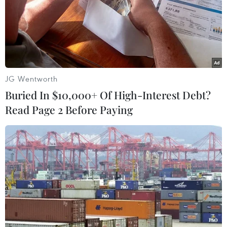
GM miêu tả chiếc ôtô bay một chỗ ngồi có khả năng đi
được lên đến 90km mỗi giờ từ trên tầng thượng và
được vận hành bởi tám bộ phận chuyển động (rotor) sử
dụng “công nghệ pin thế hệ mới."
JG Wentworth
Buried In $10,000+ Of High-Interest Debt?
Read Page 2 Before Paying