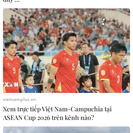
khởi động chương trình thử nghiệm taxi bay trên hòn
đảo nghỉ dưỡng này vào năm 2025.
vietnamplus.vn
Xem trực tiếp Việt Nam-Campuchia tại
ASEAN Cup 2026 trên kênh nào?