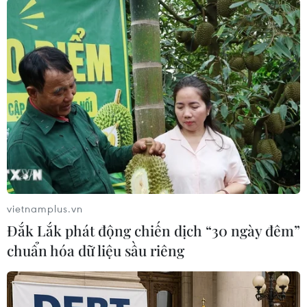
mẫu máy bay điện của họ có thể chở một phi
công và 4 hành khách bay đạt tốc độ 322 km/h,
với tầm hoạt động 241km cho mỗi lần sạc. Công
ty hy vọng trở thành hãng đầu tiên đạt chứng
nhận kiểu loại từ FAA trong năm nay và hướng
tới bắt đầu dịch vụ chở khách vào năm 2024./.
(TTXVN/Vietnam+)
vietnamplus.vn
Đắk Lắk phát động chiến dịch “30 ngày đêm”
chuẩn hóa dữ liệu sầu riêng