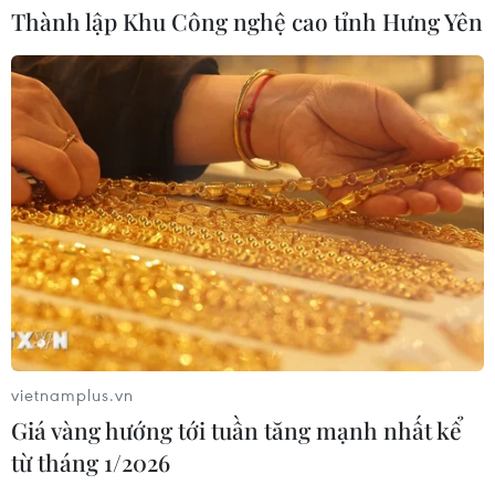
Thành lập Khu Công nghệ cao tỉnh Hưng Yên
Chính thức dừng đặt lịch đăng kiểm
xe ôtô qua ứng dụng trực tuyến
17/07/2026 02:25
Xem thêm
CƠ QUAN CHỦ QUẢN: THÔNG TẤN XÃ VIỆT NAM
vietnamplus.vn
Tổng Biên tập: TRẦN TIẾN DUẨN
Giá vàng hướng tới tuần tăng mạnh nhất kể
Phó Tổng Biên tập: NGUYỄN THỊ TÁM, KHÚC THANH
từ tháng 1/2026
THỦY