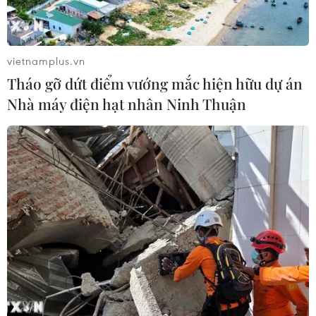
vietnamplus.vn
Tháo gỡ dứt điểm vướng mắc hiện hữu dự án
Nhà máy điện hạt nhân Ninh Thuận
TIN CÙNG CHUYÊN MỤC
Hãng BMW bắt đầu sản xuất hàng
loạt mẫu xe thuần điện “thế hệ mới”
07/08/2026 01:52