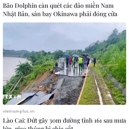
Bão Dolphin càn quét các đảo miền Nam
Châu Phi tận dụng lợi thế quang điện
Nhật Bản, sân bay Okinawa phải đóng cửa
cho ngành xe điện
03/08/2026 09:46
Thiếu tài xế, khoảng 25-30% xe đầu
kéo phải nằm bãi
02/08/2026 09:42
Chiêm ngưỡng những mẫu
xe hiếm tại Triển lãm ProDvizhenie-
2026 ở Nga
vietnamplus.vn
31/07/2026 01:51
Lào Cai: Đứt gãy 30m đường tỉnh 161 sau mưa
lớn, giao thông bị chia cắt