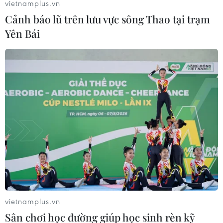
vietnamplus.vn
Cảnh báo lũ trên lưu vực sông Thao tại trạm
Yên Bái
ANA hợp tác với hãng khởi nghiệp Mỹ đưa
taxi bay về Nhật Bản
15/02/2022 08:08
Tập đoàn hàng không của Nhật Bản ANA Holdings và
startup của Mỹ Joby Aviation sẽ hợp tác về hoạt động
vận hành chuyến bay, quản lý lưu lượng, phát triển cơ
sở hạ tầng và đào tạo phi công lái taxi bay.
vietnamplus.vn
Sân chơi học đường giúp học sinh rèn kỹ