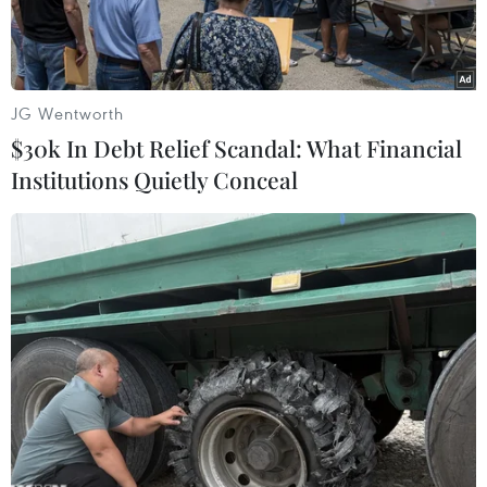
JG Wentworth
$30k In Debt Relief Scandal: What Financial
Institutions Quietly Conceal
Ảnh minh họa. (Nguồn: Yonhap)
Cục Hàng không Liên bang Mỹ (FAA) ngày 7/1
cho biết đã nhất trí hợp tác với Văn phòng Hàng
không Dân dụng Hàn Quốc (KOCA) trong việc
phát triển và vận hành dịch vụ taxi hàng không