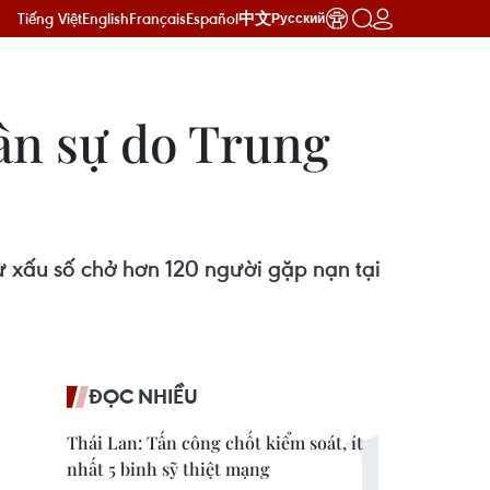
Tiếng Việt
English
Français
Español
中文
Русский
ân sự do Trung
 xấu số chở hơn 120 người gặp nạn tại
ĐỌC NHIỀU
Thái Lan: Tấn công chốt kiểm soát, ít
nhất 5 binh sỹ thiệt mạng