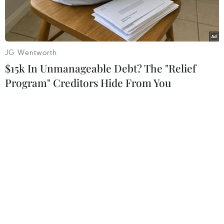
JG Wentworth
$15k In Unmanageable Debt? The "Relief
Program" Creditors Hide From You
Ảnh chỉ có tính minh họa. (Nguồn: Sipri)
Điện Kremlin ngày 26/10 công bố đề xuất mới,
trong đó Nga và Mỹ cùng không triên khai một
số hệ thống tên lửa trên mặt đất tại châu Âu,
đồng thời đưa ra một số biện pháp kiểm chứng
lẫn nhau nhằm xây dựng sự tin tưởng sau khi
khi Hiệp ước Các lực lượng hạt nhân tầm trung