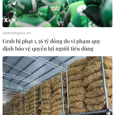
vietnamplus.vn
Grab bị phạt 1,36 tỷ đồng do vi phạm quy
Mỹ sẽ gia hạn Hiệp ước START Mới trong
định bảo vệ quyền lợi người tiêu dùng
trường hợp đặc biệt
25/06/2020 00:05
Đại sứ Mỹ Marshall Billingslea cho biết nước này sẵn
sàng gia hạn Hiệp ước cắt giảm vũ khí chiến lược mới
(START Mới) chỉ trong các tình huống đặc biệt.