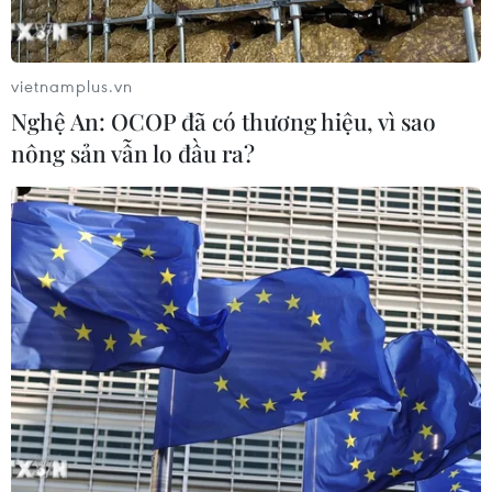
vietnamplus.vn
Nghệ An: OCOP đã có thương hiệu, vì sao
nông sản vẫn lo đầu ra?
Mỹ đồng ý về nguyên tắc gia hạn Hiệp ước
New START với Nga
14/10/2020 00:21
Nhà đàm phán Mỹ Marshall Billingslea khẳng định Mỹ
sẵn sàng gia hạn hiệp ước New START trong một
khoảng thời gian với điều kiện Nga đồng ý hạn chế và
đóng băng kho vũ khí của mình.