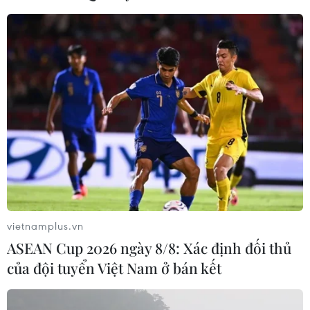
TIN LIÊN QUAN
vietnamplus.vn
Các nước phản ứng về việc Mỹ thông báo
ASEAN Cup 2026 ngày 8/8: Xác định đối thủ
rút khỏi Hiệp ước Bầu trời mở
của đội tuyển Việt Nam ở bán kết
22/05/2020 01:45
Ngoại trưởng Đức Heiko Maas kêu gọi Washington cân