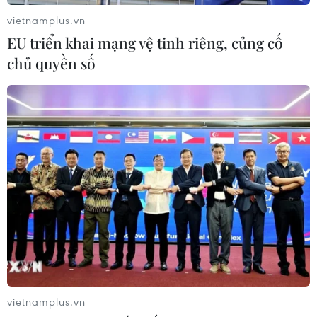
vietnamplus.vn
EU triển khai mạng vệ tinh riêng, củng cố
chủ quyền số
Nga không chấp nhận điều kiện của Mỹ để
gia hạn New START
14/10/2020 02:37
vietnamplus.vn
Mỹ đã yêu cầu Nga giữ nguyên kho vũ khí hạt nhân