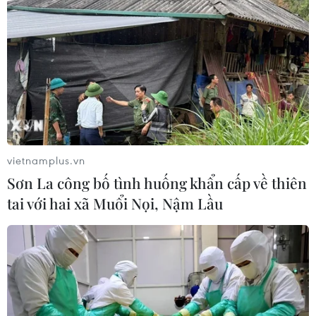
định Bầu trời mở
22/05/2020 23:06
Nga sẽ xây dựng chính sách liên quan đến hiệp định
Bầu trời mở, hoàn toàn xuất phát từ lợi ích an ninh quốc
gia, phối hợp chặt chẽ với các đồng minh và đối tác.
vietnamplus.vn
Sơn La công bố tình huống khẩn cấp về thiên
tai với hai xã Muổi Nọi, Nậm Lầu