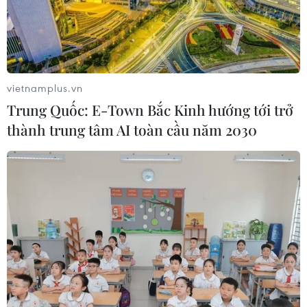
vietnamplus.vn
Trung Quốc: E-Town Bắc Kinh hướng tới trở
thành trung tâm AI toàn cầu năm 2030
TIN CÙNG CHUYÊN MỤC
EU triển khai mạng vệ tinh riêng,
củng cố chủ quyền số
08/08/2026 04:15