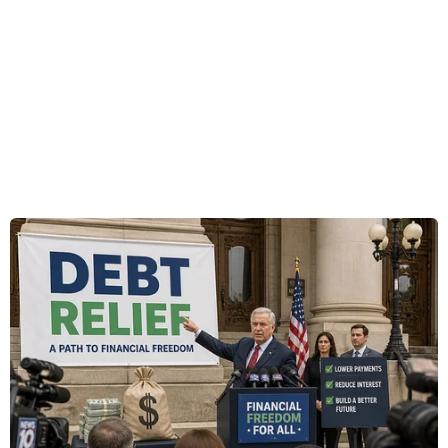
(INF) chấm dứt.
Tuyên bố của Điện Kremlin nêu cụ thể một số
đề xuất giảm căng thẳng, như cho phép Nga
kiểm tra hệ thống tên lửa Agis của Mỹ tại châu
Âu, trong khi Washington sẽ kiểm tra hệ thống
tên lửa 9M729 của Nga tại các cơ sở
ởKaliningrad. Tuyên bố của Điện Kremlin đăng
tải trực tuyến nêu rõ đề xuất của Nga bao gồm
các biện pháp hai bên kiểm chứng lẫn nhau để
xóa bỏ những nghi ngại hiện có.
[Nga không chấp nhận điều kiện của Mỹ để
gia hạn New START]
Năm 2019, Mỹ đã rút khỏi INF, một thỏa thuận
kiểm soát vũ khí giữa Washington và Moskva,
với cáo buộc Nga vi phạm hiệp ước này, trong