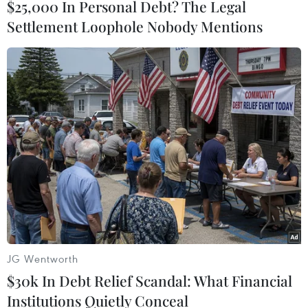
$25,000 In Personal Debt? The Legal
Settlement Loophole Nobody Mentions
#Điện Kremlin
#hệ thống tên lửa
#INF
#New START
Mỹ
Nga
Theo dõi VietnamPlus
JG Wentworth
$30k In Debt Relief Scandal: What Financial
Institutions Quietly Conceal