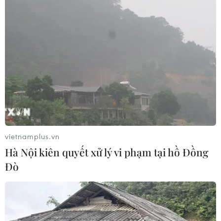
nhắc lại quyết định, đồng thời cho biết các vấn đề với
Nga trong những năm qua "không thể biện hộ" cho việc
rút khỏi hiệp ước.
vietnamplus.vn
Hà Nội kiên quyết xử lý vi phạm tại hồ Đồng
Đò
Nga sẵn sàng đối thoại với Mỹ về hiệp