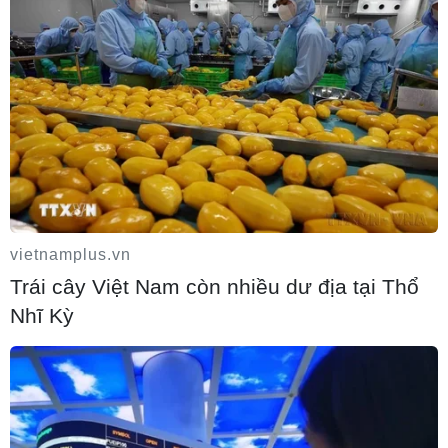
Mỹ đánh giá thỏa thuận hòa bình
Armenia-Azerbaijan và sáng kiến TRIPP
09/08/2026 06:56
vietnamplus.vn
Trái cây Việt Nam còn nhiều dư địa tại Thổ
Nhĩ Kỳ
Khủng hoảng nắng nóng đẩy 34 tỉnh của
Pháp vào mức nguy cơ cháy rừng cao
08/08/2026 23:59