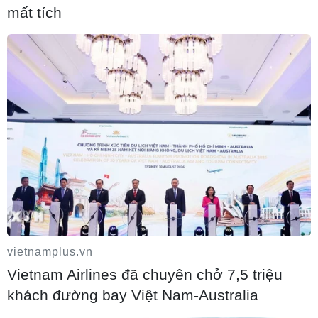
Quốc tế Sheremetyevo
mất tích
07/08/2026 00:22
Nga thông báo tấn công căn cứ ngầm của
Ukraine
vietnamplus.vn
Vietnam Airlines đã chuyên chở 7,5 triệu
06/08/2026 16:21
khách đường bay Việt Nam-Australia