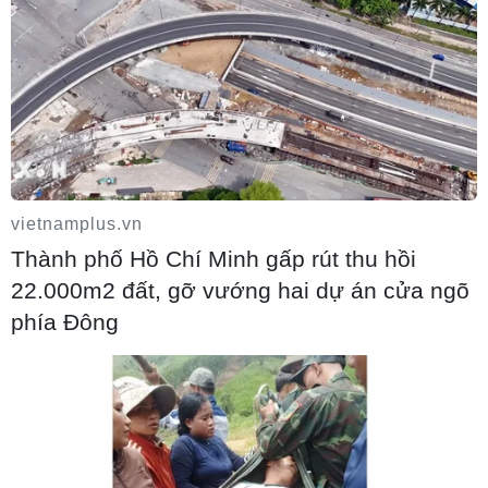
06/08/2026 15:34
vietnamplus.vn
Thành phố Hồ Chí Minh gấp rút thu hồi
22.000m2 đất, gỡ vướng hai dự án cửa ngõ
phía Đông
Italy và Hy Lạp trở thành điểm nóng của
virus Tây sông Nile
06/08/2026 13:24