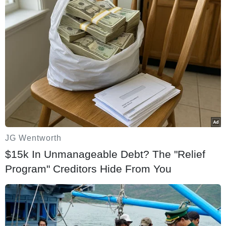
#Nga
#Hizb ut-Tahrir al-Islami
#Khủng bố
#An ninh
Nga
Facebook
Twitter
Lưu bài viết
Copy link
Theo dõi VietnamPlus
Tin cùng chuyên mục
JG Wentworth
$15k In Unmanageable Debt? The "Relief
Program" Creditors Hide From You
Tấn công gây nhiều thương vong tại Nga
và Ukraine