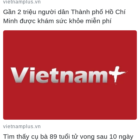
vietnamplus.vn
Gần 2 triệu người dân Thành phố Hồ Chí
Minh được khám sức khỏe miễn phí
Bỉ tìm ra hướng đi mới trong điều trị ung
thư gan di căn
07/08/2026 04:05
vietnamplus.vn
Nga thoái vốn nhà nước khỏi Sân bay
Tìm thấy cụ bà 89 tuổi tử vong sau 10 ngày