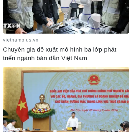
Thắt chặt tình hữu nghị sắt son giữa các
cựu chuyên gia quân sự Nga với Việt Nam
vietnamplus.vn
06/08/2026 06:23
Chuyên gia đề xuất mô hình ba lớp phát
triển ngành bán dẫn Việt Nam
Anh công bố kết quả điều tra ban đầu vụ
đâm dao ở trung tâm London