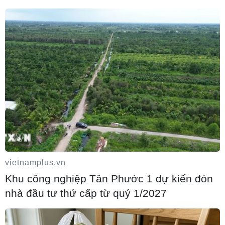
trong số những tù nhân được trả tự do. Tênchỉ huy cơ sở này cũng
từng có tiền án, tiền sự.
Trong chiến dịch đặc biệt này, các nhân viên FSB đã thu giữ hơn
100 ấnphẩm tuyên truyền hoạt động khủng bố và cực đoan.
Sở An ninh Chiumen đã khởi tố vụ án hình sự liên quan đến cơ sở
khủng bốnày.
Trước đó, chính quyền Liên bang Nga đã coi "Hizb ut-Tahrir al-
Islami" làtổ chức khủng bố và cấm tổ chức này hoạt động trên lãnh
thổ Nga./.
(TTXVN/Vietnam+)
vietnamplus.vn
Khu công nghiệp Tân Phước 1 dự kiến đón
nhà đầu tư thứ cấp từ quý 1/2027