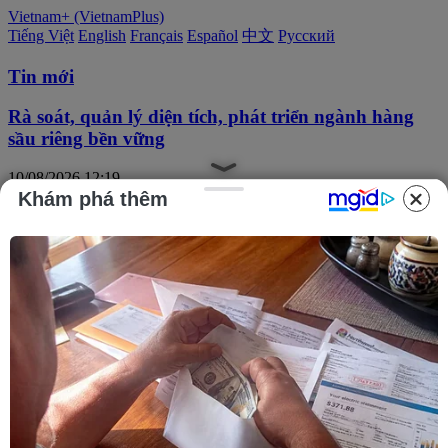
Vietnam+ (VietnamPlus)
Tiếng Việt
English
Français
Español
中文
Русский
Tin mới
Rà soát, quản lý diện tích, phát triển ngành hàng
sầu riêng bền vững
10/08/2026 12:19
Khám phá thêm
Phát huy vai trò KOL, KOC trong xây dựng không
gian mạng văn minh, an toàn
10/08/2026 12:15
Hy Lạp nỗ lực dập tắt đám cháy rừng mới gần
Athens
10/08/2026 12:14
Phát hiện, quy tập được 256 bộ hài cốt liệt sỹ tại
Công viên Lê Thị Riêng