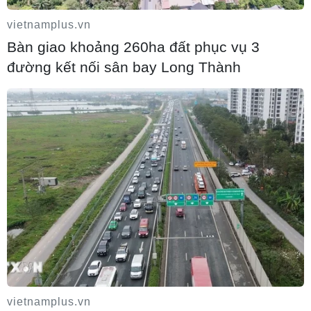
vietnamplus.vn
Bàn giao khoảng 260ha đất phục vụ 3
đường kết nối sân bay Long Thành
Liên hợp quốc: Xung đột Ukraine trải
qua tháng đẫm máu nhất
05/08/2026 23:47
Xem thêm
Vietnam+ (VietnamPlus)
Cơ quan chủ quản: THÔNG TẤN XÃ VIỆT NAM
Tổng Biên tập: TRẦN TIẾN DUẨN
Phó Tổng Biên tập: NGUYỄN THỊ TÁM, KHÚC THANH
THỦY
Sở hữu trí tuệ
vietnamplus.vn