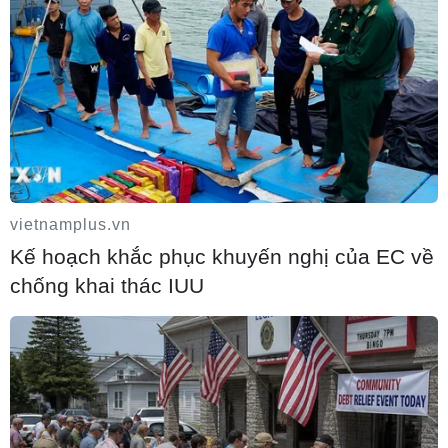
10/08/2026 10:29
vietnamplus.vn
Kế hoạch khắc phục khuyến nghị của EC về
chống khai thác IUU
Châu Âu sẽ chứng kiến nhật thực toàn
phần hiếm có vào ngày 12/8
10/08/2026 04:35