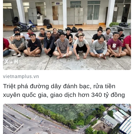
Đức tuyên án chung thân đối tượng gây
vụ lao xe vào đám đông ở Munich
06/08/2026 15:57
vietnamplus.vn
Triệt phá đường dây đánh bạc, rửa tiền
xuyên quốc gia, giao dịch hơn 340 tỷ đồng
Nga thúc đẩy đa dạng hóa tuyến vận tải
kết nối châu Á qua Ấn Độ Dương