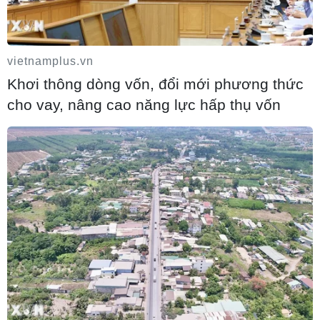
06/08/2026 06:00
vietnamplus.vn
Khơi thông dòng vốn, đổi mới phương thức
cho vay, nâng cao năng lực hấp thụ vốn
Ba Lan thảo luận việc thành lập căn cứ
quân sự thường trực với Mỹ
06/08/2026 00:06