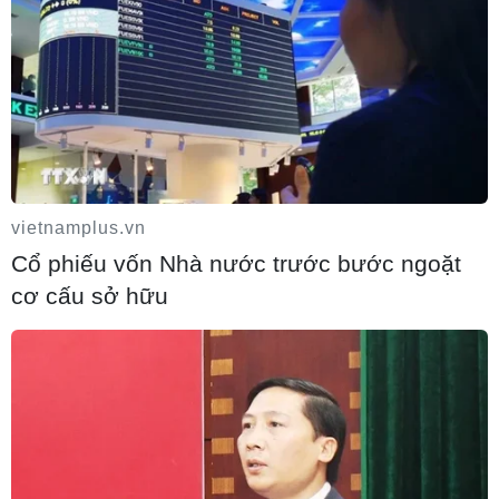
vietnamplus.vn
Cổ phiếu vốn Nhà nước trước bước ngoặt
Iceland trước cuộc trưng cầu ý dân về nối
lại đàm phán gia nhập EU
cơ cấu sở hữu
08/08/2026 07:54