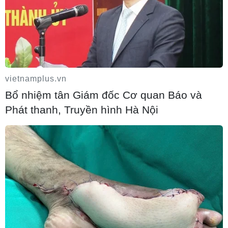
Italy bác tối hậu thư của Tây Ban Nha về
kiểm soát biên giới
vietnamplus.vn
Bổ nhiệm tân Giám đốc Cơ quan Báo và
08/08/2026 07:27
Phát thanh, Truyền hình Hà Nội