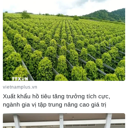
Tây Ban Nha: 100 người thiệt mạng trong
vụ vượt biển ồ ạt vào Ceuta
06/08/2026 16:03
vietnamplus.vn
Xuất khẩu hồ tiêu tăng trưởng tích cực,
ngành gia vị tập trung nâng cao giá trị