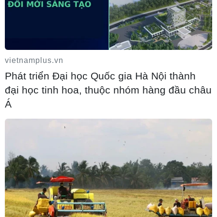
Pháp bắt giữ 4 nghi phạm trộm đồng hồ
đắt tiền của du khách tại Saint-Tropez
vietnamplus.vn
10/08/2026 01:09
Phát triển Đại học Quốc gia Hà Nội thành
đại học tinh hoa, thuộc nhóm hàng đầu châu
Á
Đan Mạch: Xả súng tại Holbaek, nhiều
người bị thương