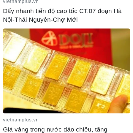
vietnamplus.vn
Đẩy nhanh tiến độ cao tốc CT.07 đoạn Hà
Khám phá điểm du lịch nổi tiếng Mũi
Tobizina ở Nga
Nội-Thái Nguyên-Chợ Mới
09/08/2026 16:20
Nga và Syria đạt thỏa thuận mới về tương
lai hai căn cứ chiến lược
vietnamplus.vn
Giá vàng trong nước đảo chiều, tăng
09/08/2026 15:21