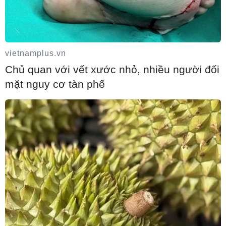
EU triển khai mạng vệ tinh riêng, củng cố
chủ quyền số
08/08/2026 04:15
vietnamplus.vn
Chủ quan với vết xước nhỏ, nhiều người đối
mặt nguy cơ tàn phế
Liên hợp quốc kêu gọi chấm dứt tấn công
dân thường trong xung đột Nga-Ukraine
07/08/2026 04:29