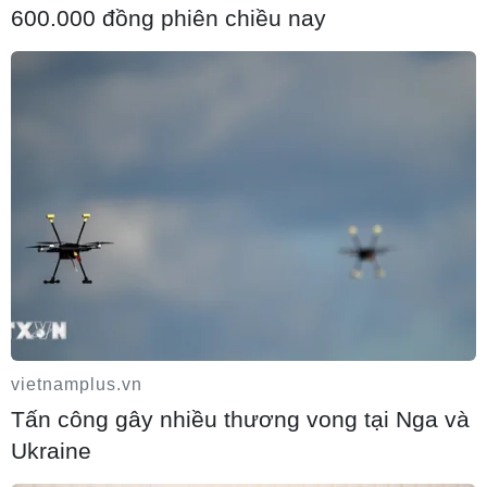
600.000 đồng phiên chiều nay
Vấn đề người di cư: Đức khôi phục cơ chế
trả người xin tị nạn về Italy
09/08/2026 14:40
vietnamplus.vn
Tấn công gây nhiều thương vong tại Nga và
Ukraine