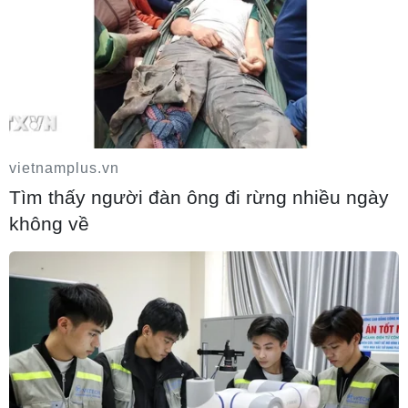
NATO ưu tiên đẩy nhanh chuyển giao hệ
vietnamplus.vn
thống phòng không cho Ukraine
Tìm thấy người đàn ông đi rừng nhiều ngày
không về
06/08/2026 12:24