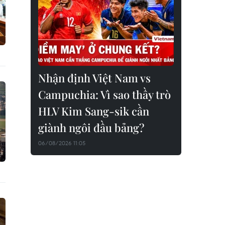
Nhận định Việt Nam vs
Campuchia: Vì sao thầy trò
HLV Kim Sang-sik cần
giành ngôi đầu bảng?
06/08/2026 11:05