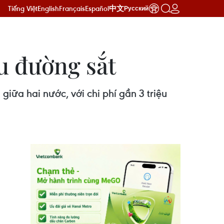
Tiếng Việt
English
Français
Español
中文
Русский
u đường sắt
iữa hai nước, với chi phí gần 3 triệu