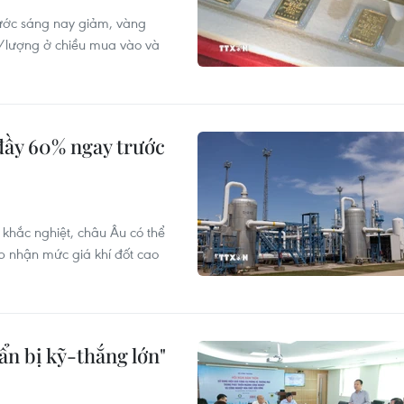
nước sáng nay giảm, vàng
g/lượng ở chiều mua vào và
đầy 60% ngay trước
khắc nghiệt, châu Âu có thể
p nhận mức giá khí đốt cao
ẩn bị kỹ-thắng lớn"