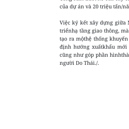
của dự án và 20 triệu tấn/n
Việc ký kết xây dựng giữa
triểnhạ tầng giao thông, m
tạo ra mộthệ thống khuyến
định hướng xuấtkhẩu mới 
cũng như góp phần hìnhthàn
người Do Thái./.