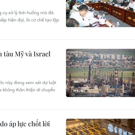
 cụ xử lý tình huống mà đã
ệp hiện đại, là cơ chế tạo lập
 tàu Mỹ và Israel
ước này đang xem xét dự luật
 không thân thiện di chuyển
do áp lực chốt lời