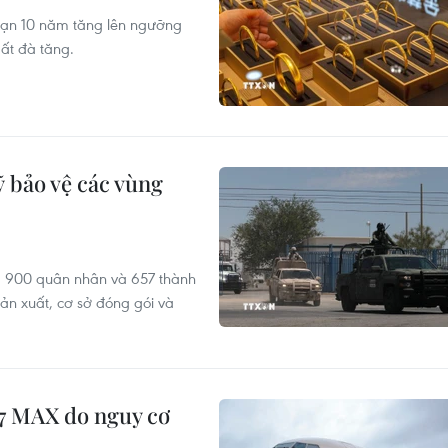
 hạn 10 năm tăng lên ngưỡng
ất đà tăng.
ỹ bảo vệ các vùng
 900 quân nhân và 657 thành
ản xuất, cơ sở đóng gói và
37 MAX do nguy cơ