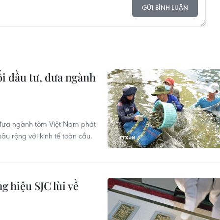
GỬI BÌNH LUẬN
i đầu tư, đưa ngành
 đưa ngành tôm Việt Nam phát
âu rộng với kinh tế toàn cầu.
 hiệu SJC lùi về