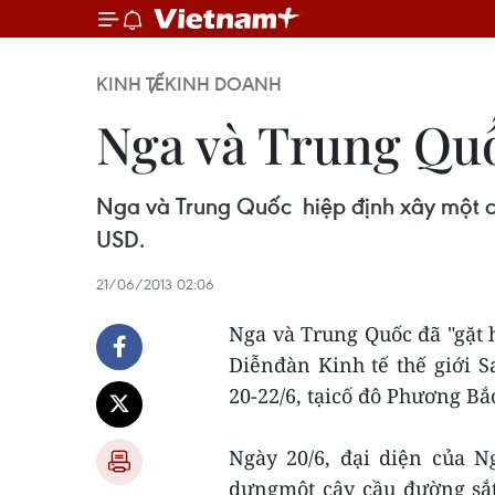
KINH TẾ
KINH DOANH
Nga và Trung Quố
Nga và Trung Quốc hiệp định xây một cây
USD.
21/06/2013 02:06
Nga và Trung Quốc đã "gặt 
Diễnđàn Kinh tế thế giới Sa
20-22/6, tạicố đô Phương Bắ
Ngày 20/6, đại diện của N
dựngmột cây cầu đường sắt