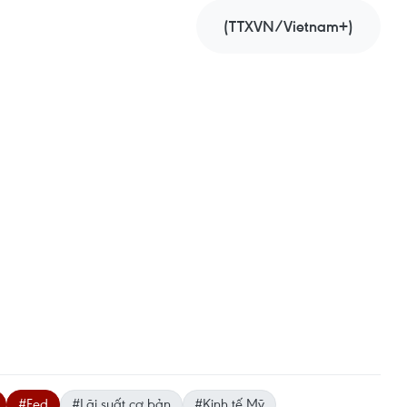
(TTXVN/Vietnam+)
#Fed
#Lãi suất cơ bản
#Kinh tế Mỹ