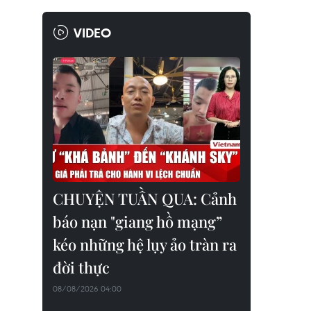
VIDEO
CHUYỆN TUẦN QUA: Cảnh
báo nạn "giang hồ mạng”
kéo những hệ lụy ảo tràn ra
đời thực
08/08/2026 04:00