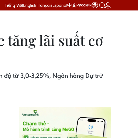
Tiếng Việt
English
Français
Español
中文
Русский
 tăng lãi suất cơ
ên độ từ 3,0-3,25%, Ngân hàng Dự trữ