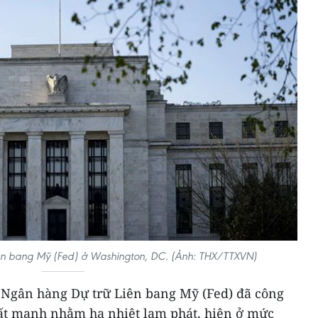
iên bang Mỹ (Fed) ở Washington, DC. (Ảnh: THX/TTXVN)
, Ngân hàng Dự trữ Liên bang Mỹ (Fed) đã công
uất mạnh nhằm hạ nhiệt lạm phát, hiện ở mức