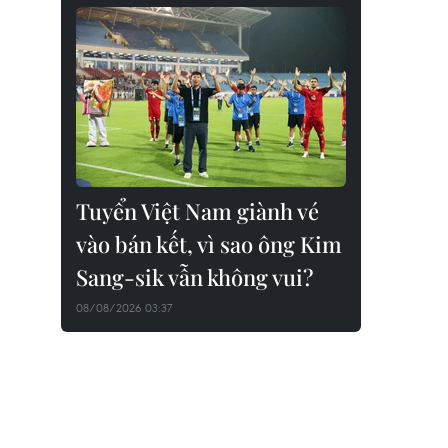
Tuyển Việt Nam giành vé
vào bán kết, vì sao ông Kim
Sang-sik vẫn không vui?
08/08/2026 03:37