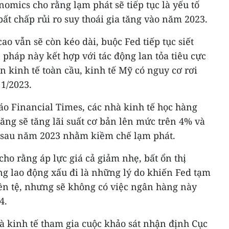
nomics cho rằng lạm phát sẽ tiếp tục là yếu tố
 bất chấp rủi ro suy thoái gia tăng vào năm 2023.
cao vẫn sẽ còn kéo dài, buộc Fed tiếp tục siết
n pháp này kết hợp với tác động lan tỏa tiêu cực
n kinh tế toàn cầu, kinh tế Mỹ có nguy cơ rơi
 1/2023.
áo Financial Times, các nhà kinh tế học hàng
ng sẽ tăng lãi suất cơ bản lên mức trên 4% và
n sau năm 2023 nhằm kiềm chế lạm phát.
o rằng áp lực giá cả giảm nhẹ, bất ổn thị
ờng lao động xấu đi là những lý do khiến Fed tạm
iền tệ, nhưng sẽ không có việc ngân hàng này
4.
 kinh tế tham gia cuộc khảo sát nhận định Cục