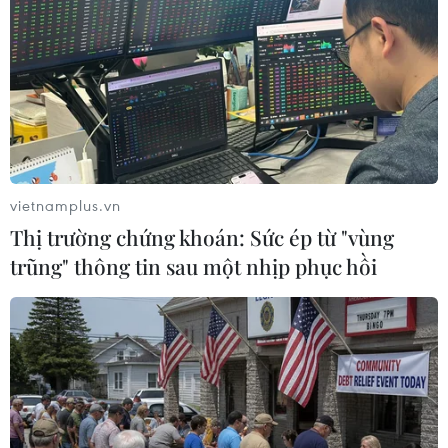
#Ngân hàng Nhà nước
#Bán ngoại tệ
#Bình ổn thị trường
#Tỷ giá trung tâm
#Chính sách tiền tệ
TP. Hà Nội
vietnamplus.vn
Thị trường chứng khoán: Sức ép từ "vùng
trũng" thông tin sau một nhịp phục hồi
Theo dõi VietnamPlus