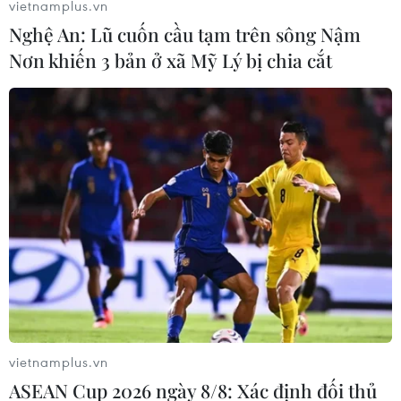
vietnamplus.vn
Nghệ An: Lũ cuốn cầu tạm trên sông Nậm
Nơn khiến 3 bản ở xã Mỹ Lý bị chia cắt
Các tổ chức tín dụng kỳ vọng kết quả kinh
doanh năm 2019 tăng cao
05/04/2019 13:12
Dự kiến trong thời gian tới, 80,6% tổ chức tín dụng kỳ
vọng tình hình kinh doanh sẽ "cải thiện” trong quý 2, cao
hơn so với tỷ lệ 79,3% của cuộc điều tra cuối năm 2018.
vietnamplus.vn
ASEAN Cup 2026 ngày 8/8: Xác định đối thủ