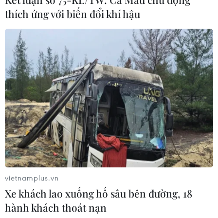
04/08/2026 04:58
thích ứng với biến đổi khí hậu
Xem thêm
CƠ QUAN CHỦ QUẢN: THÔNG TẤN XÃ VIỆT NAM
Tổng Biên tập: TRẦN TIẾN DUẨN
Phó Tổng Biên tập: NGUYỄN THỊ TÁM, KHÚC THANH
THỦY
vietnamplus.vn
Xe khách lao xuống hố sâu bên đường, 18
Sở hữu trí tuệ
Quy định sử dụng
hành khách thoát nạn