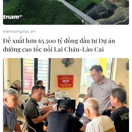
Có khoảng 88% tổ chức tín dụng kỳ vọng tình hình kinh
doanh tiếp tục cải thiện hơn trong năm 2019, trong đó có
khoảng 35% tổ chức tín dụng dự báo tình hình kinh
doanh sẽ “cải thiện nhiều."
vietnamplus.vn
Đề xuất hơn 65.500 tỷ đồng đầu tư Dự án
đường cao tốc nối Lai Châu-Lào Cai