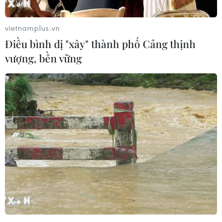
Sẽ ưu tiên tăng trưởng tín dụng cho
những ngân hàng 'khỏe'
vietnamplus.vn
01/04/2019 06:25
Điều bình dị "xây" thành phố Cảng thịnh
Phó Thống đốc Nguyễn Thị Hồng cho biết, trong quý 1,
vượng, bền vững
lúc thị trường thuận lợi, Ngân hàng Nhà nước tiếp tục
mua được ngoại tệ bổ sung dự trữ ngoại hối.