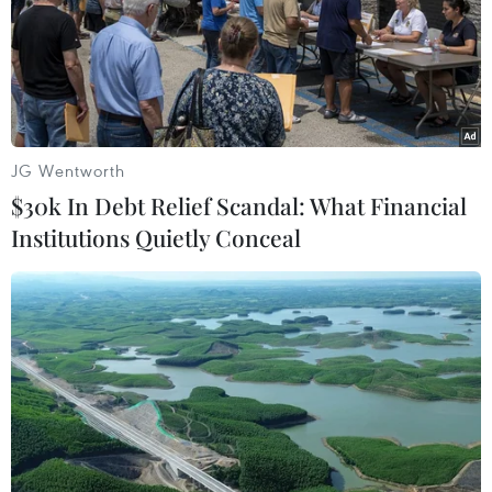
TIN LIÊN QUAN
JG Wentworth
$30k In Debt Relief Scandal: What Financial
Institutions Quietly Conceal
88% tổ chức tín dụng kỳ vọng tình hình
kinh doanh tiếp tục cải thiện
01/03/2019 11:50