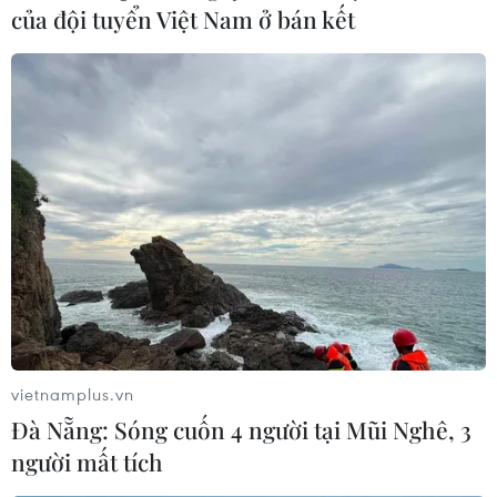
của đội tuyển Việt Nam ở bán kết
11 nhóm giải pháp giúp hệ thống có ngân
hàng lọt tốp lớn nhất châu Á
11/04/2019 09:37
Mục tiêu của hệ thống ngân hàng là nâng cao năng lực
cạnh tranh và đến cuối năm 2025 có ít nhất 2-3 ngân
hàng trong tốp lớn nhất châu Á.
vietnamplus.vn
Đà Nẵng: Sóng cuốn 4 người tại Mũi Nghê, 3
người mất tích