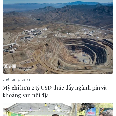
Khen NHNN 'thông minh hơn,' chuyên gia
nhận định tỷ giá biến động 2%
08/05/2019 08:50
vietnamplus.vn
Ba điều Ngân hàng Nhà nước cần làm là tăng sự chủ
Mỹ chi hơn 2 tỷ USD thúc đẩy ngành pin và
động, ổn định kỳ vọng và kết hợp với sự khéo léo trong
khoáng sản nội địa
sử dụng các công cụ tiền tệ trơn tru, linh hoạt để ứng xử.