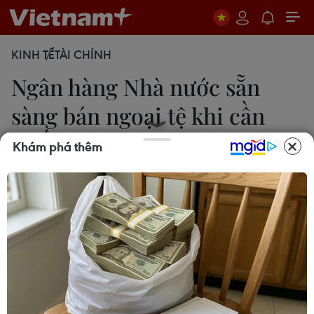
KINH TẾ
TÀI CHÍNH
Ngân hàng Nhà nước sẵn
sàng bán ngoại tệ khi cần
thiết
Khám phá thêm
Thùy Dương
21/05/2019 07:24
Liên quan đến diễn biến tỷ giá tăng trong những
ngày qua, đại diện Ngân hàng Nhà nước Việt
Nam cho biết trong trường hợp cần thiết, cơ quan
này sẵn sàng bán ngoại tệ để bình ổn thị trường.