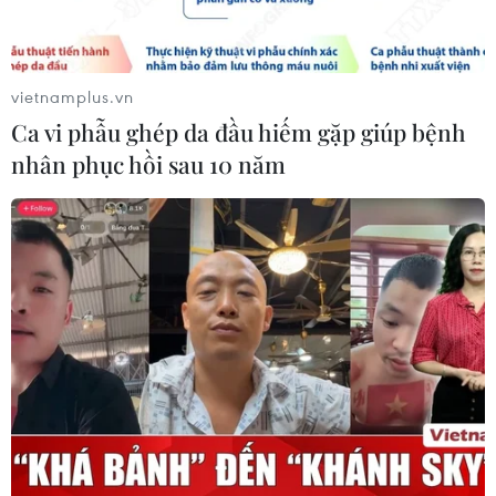
Ngành Hải quan đẩy mạnh cải cách
thể chế và hiện đại hóa công tác
quản lý
vietnamplus.vn
05/08/2026 12:35
Ca vi phẫu ghép da đầu hiếm gặp giúp bệnh
nhân phục hồi sau 10 năm
Ngân hàng trước làn sóng AI: Dữ liệu
là đòn bẩy, quản trị là chìa khóa
05/08/2026 09:25
Standard Chartered huy động thành
công khoản vay xã hội 721 triệu USD
cho HDBank
05/08/2026 07:46