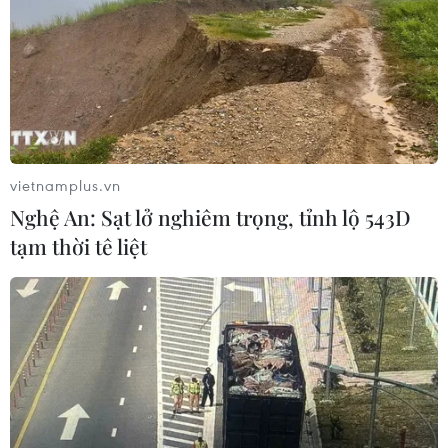
vietnamplus.vn
Nghệ An: Sạt lở nghiêm trọng, tỉnh lộ 543D
tạm thời tê liệt