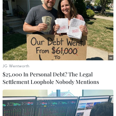
tăng 20 đồng ở cả chiều mua và bán so với cùng
thời điểm ngày 20/5.
Tại Techcombank, giá đồng bạc xanh được niêm
yết ở mức 23.325 - 23.465 VND/USD (mua vào -
bán ra), tăng 15 đồng ở cả chiều mua và bán so
với cùng thời điểm ngày 20/5./.
(TTXVN/Vietnam+)
JG Wentworth
$25,000 In Personal Debt? The Legal
Settlement Loophole Nobody Mentions