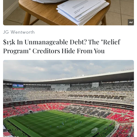
JG Wentworth
$15k In Unmanageable Debt? The "Relief
Program" Creditors Hide From You
Ảnh minh họa. (Nguồn: CTV)
Liên quan đến diễn biến tỷ giá tăng trong
những ngày qua, ngày 21/5, ông Phạm Thanh
Hà, Vụ trưởng Vụ Chính sách tiền tệ, Ngân hàng