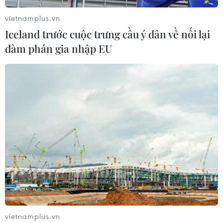
vietnamplus.vn
Iceland trước cuộc trưng cầu ý dân về nối lại
đàm phán gia nhập EU
TIN CÙNG CHUYÊN MỤC
Cơ cấu lại vốn nhà nước tại doanh
nghiệp gắn với mục tiêu tăng trưởng
hai con số
07/08/2026 13:16
Bộ Tài chính: Thống nhất bốn
vietnamplus.vn
Chương trình mục tiêu quốc gia