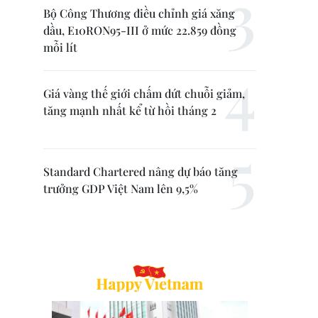
Bộ Công Thương điều chỉnh giá xăng
dầu, E10RON95-III ở mức 22.859 đồng
mỗi lít
Giá vàng thế giới chấm dứt chuỗi giảm,
tăng mạnh nhất kể từ hồi tháng 2
Standard Chartered nâng dự báo tăng
trưởng GDP Việt Nam lên 9,5%