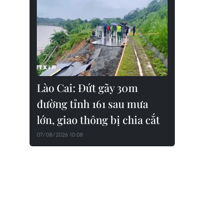
Lào Cai: Đứt gãy 30m
đường tỉnh 161 sau mưa
lớn, giao thông bị chia cắt
07/08/2026 10:08