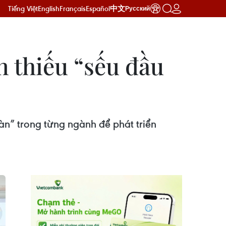
Tiếng Việt
English
Français
Español
中文
Русский
 thiếu “sếu đầu
n” trong từng ngành để phát triển