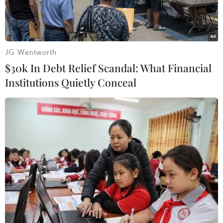
JG Wentworth
$30k In Debt Relief Scandal: What Financial
Institutions Quietly Conceal
Ảnh minh họa. (Nguồn: TTXVN)
Theo Tổng cục Hải quan, từ đầu năm đến ngày
15/3, toàn ngành đã chủ trì, bắt giữ 2.599 vụ việc
vi phạm, trị giá hàng hóa vi phạm ước tính 66 tỷ
đồng; số thu ngân sách 32,4 tỷ đồng.