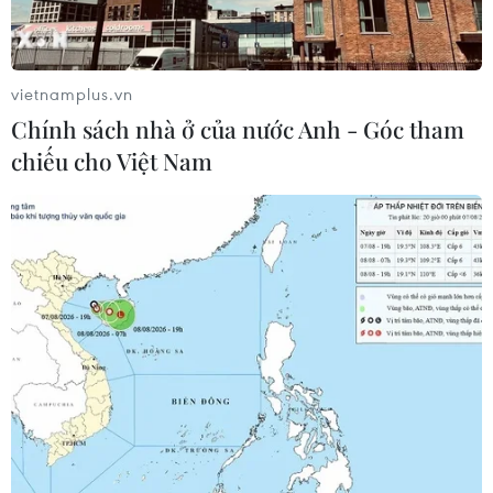
vietnamplus.vn
Chính sách nhà ở của nước Anh - Góc tham
chiếu cho Việt Nam
Ngành hải quan thu hơn 830 tỷ đồng mỗi
ngày trong tháng Ba
30/03/2017 10:38
Số thu ngành hải quan từ 1/3 đến 28/3 đạt 23.410 tỷ
đồng, tương đương số thu mỗi ngày của ngành này là
khoảng 836 tỷ đồng.