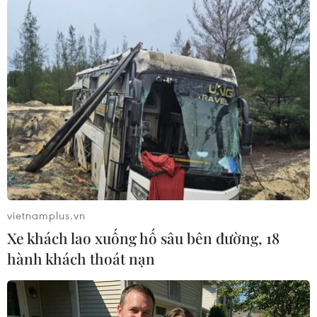
#Nhập khẩu
#Xuất khẩu
#Hải quan
#Tiền thuế
#Ngân sách
#Xuất nhập cảnh
#Hàng lậu
#Thuốc lá lậu
#Tin nóng
#Tin mới
#Tin thời sự
#Tin hot
#Tin trong ngày
Theo dõi VietnamPlus
vietnamplus.vn
Xe khách lao xuống hố sâu bên đường, 18
hành khách thoát nạn