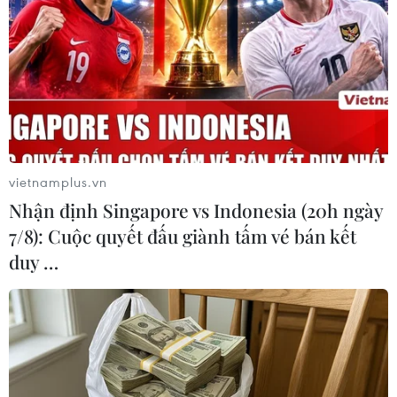
trong 2 tháng đầu năm với tổng thu tăng 22,2% so với
cùng kỳ năm 2016.
vietnamplus.vn
Nhận định Singapore vs Indonesia (20h ngày
7/8): Cuộc quyết đấu giành tấm vé bán kết
duy …
Ngành hải quan lên tiếng về thông tin “phí
bôi trơn" trên VietnamPlus