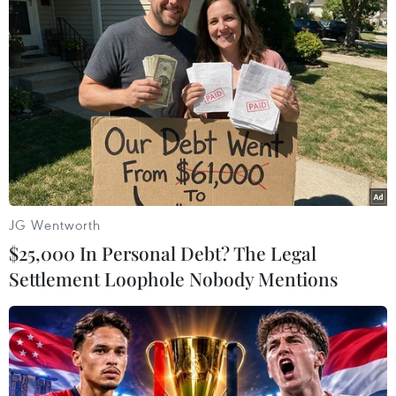
TIN LIÊN QUAN
JG Wentworth
$25,000 In Personal Debt? The Legal
Settlement Loophole Nobody Mentions
Số thu ngành hải quan trong 2 tháng tăng
hơn 22% so với cùng kỳ
02/03/2017 09:24
Tổng cục Hải quan vừa công bố kết quả thu ngân sách