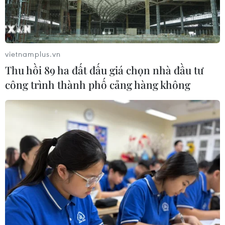
Cảnh báo lừa đảo mùa tựu trường:
Cẩn trọng với thủ đoạn giả danh, đặt
cọc
vietnamplus.vn
04/08/2026 14:55
Thu hồi 89 ha đất đấu giá chọn nhà đầu tư
công trình thành phố cảng hàng không
Khởi tố vụ buôn bán hàng giả mạo
nhãn hiệu nổi tiếng tại Đắk Lắk
04/08/2026 14:34
Ba tỉnh biên giới đề xuất giải pháp
tăng hiệu quả chống buôn lậu thuốc
lá
04/08/2026 14:20