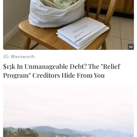
09/03/2017 08:44
Tổng cục Hải quan đã thành lập tổ xác minh làm rõ
thông tin "bôi trơn" cán bộ hải quan xảy ra tại Chi cục
Hải quan cửa khẩu cảng Hải Phòng đã đăng trên Báo
điện tử VietnamPlus mới đây.
JG Wentworth
$15k In Unmanageable Debt? The "Relief
Program" Creditors Hide From You