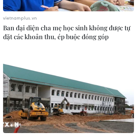
Xem thêm
vietnamplus.vn
Ban đại diện cha mẹ học sinh không được tự
đặt các khoản thu, ép buộc đóng góp
CƠ QUAN CHỦ QUẢN: THÔNG TẤN XÃ VIỆT NAM
Tổng Biên tập: TRẦN TIẾN DUẨN
Phó Tổng Biên tập: NGUYỄN THỊ TÁM, KHÚC THANH
THỦY
Sở hữu trí tuệ
Quy định sử dụng
RSS
Hỗ trợ
Ngôn ngữ
TTXVN
Dịch vụ tin
Quảng cáo