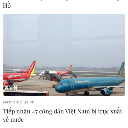
Hồ
Tái cấp vốn 16.000 tỷ đồng cho doanh
vietnamplus.vn
nghiệp vay trả lương
Tiếp nhận 47 công dân Việt Nam bị trục xuất
09/05/2020 04:52
về nước
Thống đốc Ngân hàng Nhà nước Lê Minh Hưng cho