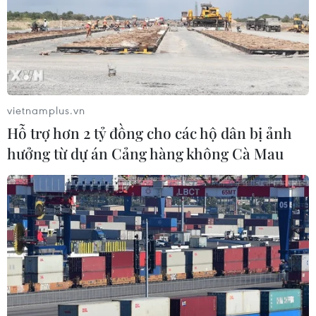
nâng trích lập dự phòng
28/04/2020 07:30
Để đối phó với tình trạng nợ xấu gia tăng, các chuyên
gia kinh tế khuyến cáo, các ngân hàng phải chấp nhận
giảm lợi nhuận, tăng trích lập dự phòng rủi ro.
vietnamplus.vn
Hỗ trợ hơn 2 tỷ đồng cho các hộ dân bị ảnh
hưởng từ dự án Cảng hàng không Cà Mau