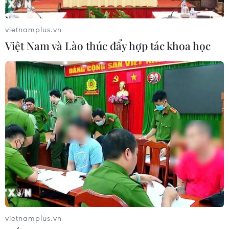
vietnamplus.vn
Việt Nam và Lào thúc đẩy hợp tác khoa học
Doanh nghiệp khó tiếp cận gói 300.000
tỷ: Cần sự tương tác từ 2 phía
08/05/2020 09:29
Lãnh đạo hiệp hội doanh nghiệp khuyên các thành viên
nên chủ động tìm kiếm thị trường đầu ra và đầu vào
mới, phối hợp với các đơn vị cùng ngành để tạo ra
chuỗi giá trị tương hỗ.
vietnamplus.vn