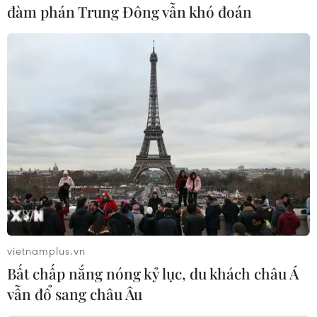
đàm phán Trung Đông vẫn khó đoán
khôi phục kinh tế sau dịch, điều hành tỷ giá ổn
định và sẵn sàng can thiệp để đảm bảo thanh
khoản ngoại tệ cho nền kinh tế, không để xảy ra
bất ổn vĩ mô.
Bên cạnh đó, Ngân hàng Nhà nước đã có
phương án điều hành lãi suất phù hợp như xem
xét giảm tiếp lãi suất điều hành như tái cấp vốn,
chiết khấu, thị trường mở... cùng với quyết liệt
chỉ đạo tổ chức tín dụng tiết giảm chi phí, giảm
lợi nhuận để tạo điều kiện tiếp tục giảm lãi suất
cho vay một cách bền vững thời gian tới.
vietnamplus.vn
Đối với các kiến nghị liên quan đến Thông tư
Bất chấp nắng nóng kỷ lục, du khách châu Á
01, Thống đốc chia sẻ Thông tư 01 quy định việc
vẫn đổ sang châu Âu
cơ cấu lại thời hạn trả nợ và giữ nguyên nhóm