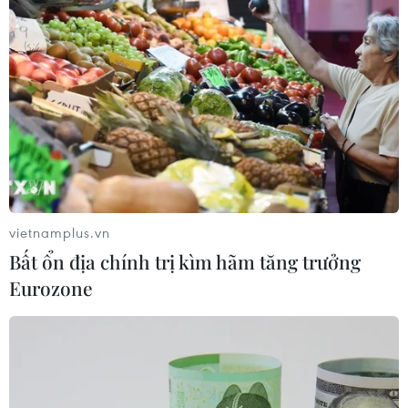
#Giảm lãi suất
#mức độ thiệt hại
#doanh nghiệp
vietnamplus.vn
#VietinBank
Bất ổn địa chính trị kìm hãm tăng trưởng
Eurozone
Theo dõi VietnamPlus