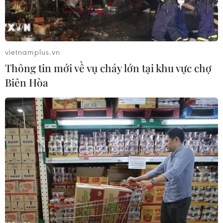
vietnamplus.vn
Thông tin mới về vụ cháy lớn tại khu vực chợ
Biên Hòa
Thống đốc Ngân hàng Nhà nước Lê Minh Hưng phát biểu tại
Hội nghị Thủ tướng gặp doanh nghiệp. (Ảnh: Vietnam+)
“Ngân hàng Nhà nước cam kết cung ứng đầy đủ
vốn cho nền kinh tế, đồng thời, căn cứ nhu cầu
vốn cho tăng trưởng sẽ xem xét điều chỉnh tăng