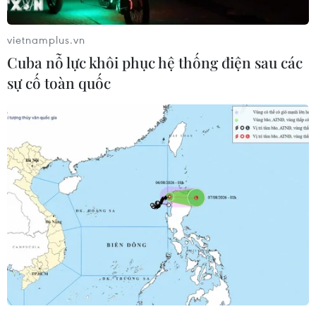
Cũng theo ông Thọ, hệ thống ngân hàng đã triển
khai đường dây nóng, các kênh thông tin trực
vietnamplus.vn
tiếp để chủ động ghi nhận và giải quyết kịp thời
Cuba nỗ lực khôi phục hệ thống điện sau các
những nhu cầu của người dân và doanh nghiệp.
sự cố toàn quốc
Bất kể nhu cầu cần thiết nào của doanh nghiệp
đều có thể phản ánh qua các kênh thông tin này
để xem xét giải quyết.
Tại đây, ông Thọ cũng đề nghị các doanh nghiệp
cần xây dựng và triển khai các phương án, dự
án thực sự khả thi, tập trung các nguồn lực thực
hiện có kết quả, cân đối được nguồn trả nợ. Các
doanh nghiệp cần phối hợp chặt chẽ với ngân
hàng thương mại, minh bạch tài chính, chứng
minh khó khăn, thiệt hại để đúng đối tượng hỗ
trợ, không trục lợi chính sách đối với cả doanh