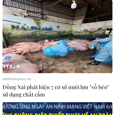
biết Ngân hàng Nhà nước cho Ngân hàng Chính sách
Xã hội vay tổng số tiền tái cấp vốn tối đa 16.000 tỷ
đồng, với lãi suất tái cấp vốn là 0%/năm.
vietnamplus.vn
Đồng Nai phát hiện 7 cơ sở nuôi lợn "vỗ béo"
sử dụng chất cấm