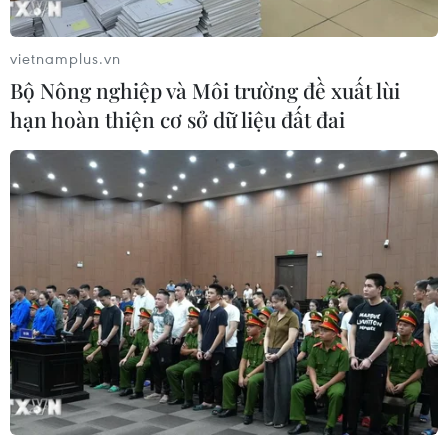
vietnamplus.vn
Bộ Nông nghiệp và Môi trường đề xuất lùi
hạn hoàn thiện cơ sở dữ liệu đất đai
TIN CÙNG CHUYÊN MỤC
Lãi suất ngân hàng ngày 6/8: Kỳ hạn
3 tháng đang được mức lãi suất tối đa