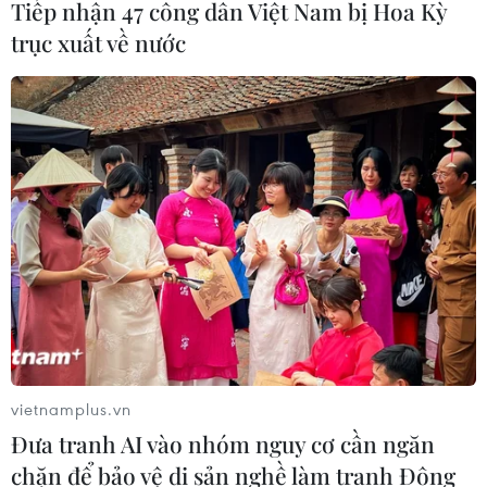
Tiếp nhận 47 công dân Việt Nam bị Hoa Kỳ
trục xuất về nước
Thủ tướng: Phấn đấu GDP năm 2020 đạt
mức tăng trưởng trên 5%
09/05/2020 03:30
Thủ tướng Nguyễn Xuân Phúc nhấn mạnh doanh nghiệp
phải đóng góp vào phát triển của đất nước để đưa nền
vietnamplus.vn
kinh tế phát triển theo hình chữ V chứ không phải chữ U,
Đưa tranh AI vào nhóm nguy cơ cần ngăn
hay chữ W.
chặn để bảo vệ di sản nghề làm tranh Đông