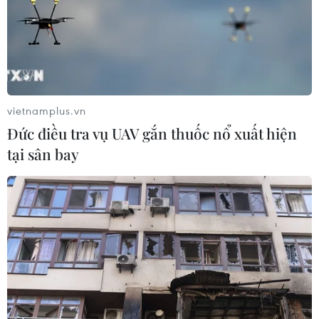
vietnamplus.vn
Đức điều tra vụ UAV gắn thuốc nổ xuất hiện
tại sân bay
Chủ tịch Hội đồng quản trị VietinBank Lê Đức Thọ phát biểu tại
Hội nghị. (Ảnh: CTV/Vietnam+)
Cam kết đáp ứng đầy đủ nhu cầu vốn
Cũng tại Hội nghị, ông Lê Đức Thọ, Chủ tịch Hội
đồng quản trị Ngân hàng Công thương Việt Nam