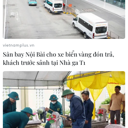
vietnamplus.vn
Sân bay Nội Bài cho xe biển vàng đón trả,
khách trước sảnh tại Nhà ga T1