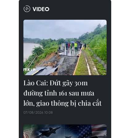
VIDEO
Lào Cai: Đứt gãy 30m
đường tỉnh 161 sau mưa
lớn, giao thông bị chia cắt
07/08/2026 10:08