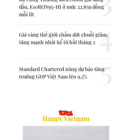
dầu, E10RON95-III ở mức 22.859 đồng
mỗi lít
Giá vàng thế giới chấm dứt chuỗi giảm,
tăng mạnh nhất kể từ hồi tháng 2
Standard Chartered nâng dự báo tăng
trưởng GDP Việt Nam lên 9,5%