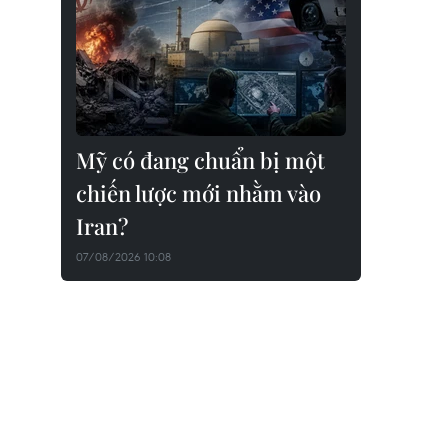
Mỹ có đang chuẩn bị một
chiến lược mới nhằm vào
Iran?
07/08/2026 10:08