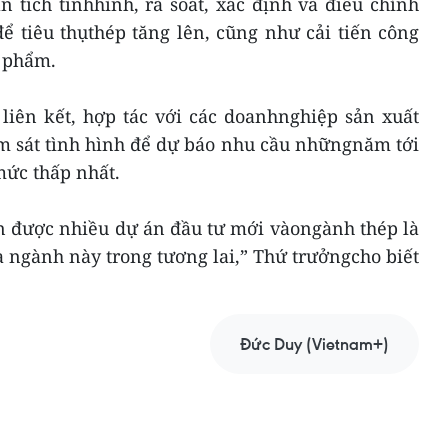
 tích tìnhhình, rà soát, xác định và điều chỉnh
ể tiêu thụthép tăng lên, cũng như cải tiến công
n phẩm.
 liên kết, hợp tác với các doanhnghiệp sản xuất
m sát tình hình để dự báo nhu cầu nhữngnăm tới
ức thấp nhất.
 được nhiều dự án đầu tư mới vàongành thép là
ủa ngành này trong tương lai,” Thứ trưởngcho biết
Đức Duy (Vietnam+)