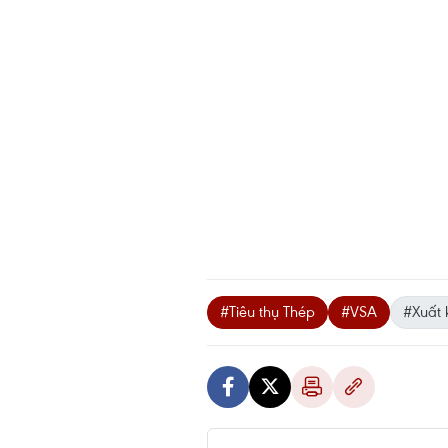
#Tiêu thụ Thép
#VSA
#Xuất 