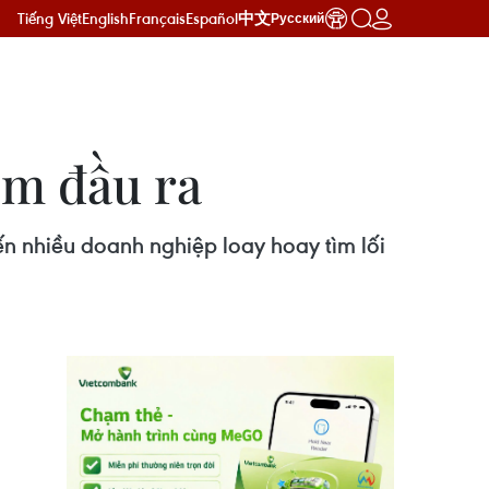
Tiếng Việt
English
Français
Español
中文
Русский
ìm đầu ra
ến nhiều doanh nghiệp loay hoay tìm lối