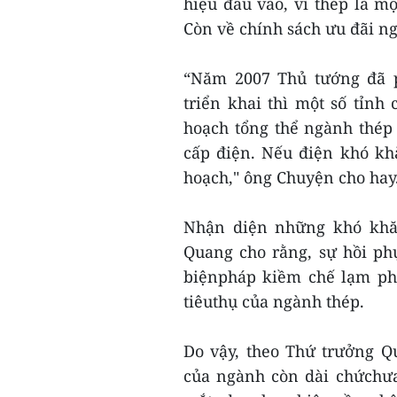
hiệu đầu vào, vì thép là m
Còn về chính sách ưu đãi ng
“Năm 2007 Thủ tướng đã p
triển khai thì một số tỉnh
hoạch tổng thể ngành thép
cấp điện. Nếu điện khó kh
hoạch," ông Chuyện cho hay
Nhận diện những khó khă
Quang cho rằng, sự hồi ph
biệnpháp kiềm chế lạm phá
tiêuthụ của ngành thép.
Do vậy, theo Thứ trưởng Q
của ngành còn dài chứchưa