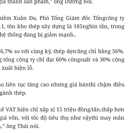
giá thành sản phẩm," ông Dương nói.
hiêm Xuân Đa, Phó Tổng Giám đốc Tổngcông ty
1, tồn kho thép xây dựng là 185nghìn tấn, trong
g hệ thống đang bị giảm mạnh..
6,7% so với cùng kỳ, thép dẹtcũng chỉ bằng 56%.
g tổng công ty chỉ đạt 60% côngsuất và 30% công
 xuất hiện lỗ.
ào liên tục tăng cao nhưng giá bánthì chậm điều
ngành thép.
ể VAT hiện chỉ xấp xỉ 15 triệu đồng/tấn,thấp hơn
giá vốn, với tốc độ tiêu thụ như vậythì may mắn
,” ông Thái nói.