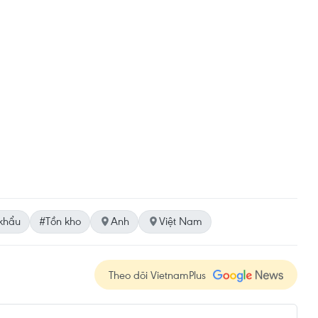
khẩu
#Tồn kho
Anh
Việt Nam
Theo dõi VietnamPlus