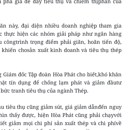
 phá giá để đẩy tiêu thụ và chiếm thịphần của
ăn này, đại diện nhiều doanh nghiệp tham gia
ệc thực hiện các nhóm giải pháp như ngân hàng
u côngtrình trọng điểm phải giãn, hoãn tiến độ,
 khiến chosản xuất kinh doanh và tiêu thụ thép
 Giám đốc Tập đoàn Hòa Phát cho biết,khó khăn
 chặt tín dụng để chống lạm phát và giảm đầutư
bức tranh tiêu thụ của ngành Thép.
ầu tiêu thụ cũng giảm sút, giá giảm dẫnđến nguy
hìn thấy được, hiện Hòa Phát cũng phải chạyvới
tiết giảm mọi chi phí sản xuất thép và chi phívề