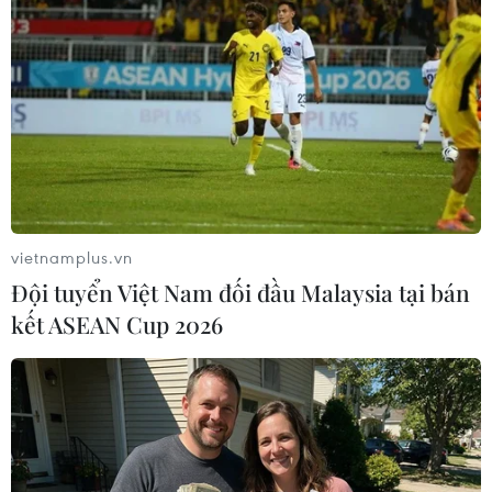
#Biên giới Mỹ
#Người di cư
#Khủng hoảng nhân đạo
#An ninh quốc gia
#Donald Trump
Mexico
Mỹ
Theo dõi VietnamPlus
vietnamplus.vn
Đội tuyển Việt Nam đối đầu Malaysia tại bán
kết ASEAN Cup 2026
TIN LIÊN QUAN