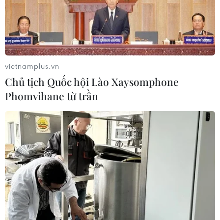
vietnamplus.vn
Chủ tịch Quốc hội Lào Xaysomphone
Phomvihane từ trần
Mỹ: Thống đốc bang New Mexico ra lệnh
rút quân khỏi biên giới
07/02/2019 04:01
Thống đốc bang New Mexico Michelle Lujan Grisham
đã ra lệnh rút phần lớn binh sỹ thuộc Lực lượng Vệ binh