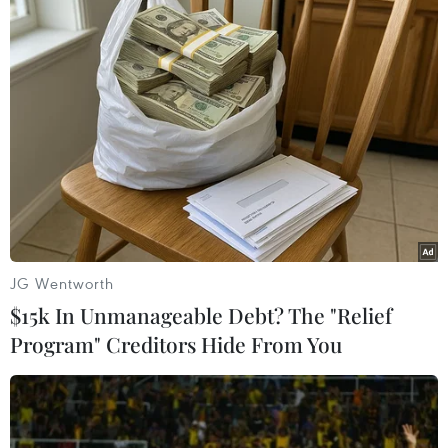
Thượng viện hiện do đảng Công hòa chiếm đa
số, bởi cho tới nay có nhiều nghị sỹ Công hòa
tuyên bố không ủng hộ việc làm của ông
Trump./.
(TTXVN/Vietnam+)
JG Wentworth
$15k In Unmanageable Debt? The "Relief
Program" Creditors Hide From You