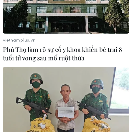
vietnamplus.vn
Phú Thọ làm rõ sự cố y khoa khiến bé trai 8
tuổi tử vong sau mổ ruột thừa