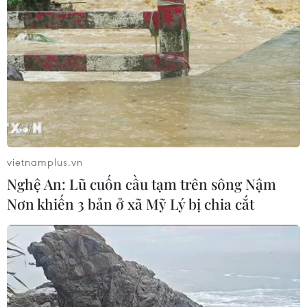
Indonesia nỗ lực khống chế cháy
rừng tại Vườn Quốc gia Núi Bromo
07/08/2026 10:56
Sri Lanka triển khai quân đội sau làn
sóng vượt ngục bất thành
07/08/2026 10:35
vietnamplus.vn
Nghệ An: Lũ cuốn cầu tạm trên sông Nậm
Thụy Sĩ khó đạt mục tiêu giảm phát
Nơn khiến 3 bản ở xã Mỹ Lý bị chia cắt
thải khí nhà kính vào năm 2030
07/08/2026 09:42
Bão Dolphin càn quét các đảo miền