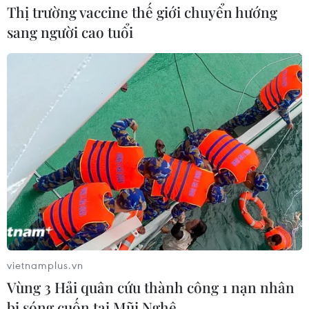
Thị trường vaccine thế giới chuyển hướng
sang người cao tuổi
Phe Dân chủ ngăn ông Trump huy động
ngân sách cho tường biên giới
18/02/2019 01:18
Một nhóm Thượng nghị sỹ đảng Dân chủ đã công bố
một dự luật nhằm ngăn chặn việc Tổng thống Mỹ
Donald Trump sử dụng quỹ cứu trợ thiên tai để xây
dựng bức tường dọc biên giới phía Nam với Mexico.
vietnamplus.vn
Vùng 3 Hải quân cứu thành công 1 nạn nhân
bị sóng cuốn tại Mũi Nghê