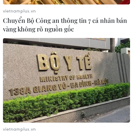
vietnamplus.vn
Chuyển Bộ Công an thông tin 7 cá nhân bán
vàng không rõ nguồn gốc
TIN CÙNG CHUYÊN MỤC
Cộng hòa Dân chủ Congo ghi nhận
hơn 300 trẻ em tử vong do Ebola
08/08/2026 15:21
Đà Nẵng: Hỗ trợ 700 triệu đồng cho
đồng bào nghèo xã Hùng Sơn
08/08/2026 09:58
vietnamplus.vn