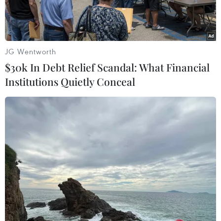
JG Wentworth
$30k In Debt Relief Scandal: What Financial
Institutions Quietly Conceal
Người di cư Trung Mỹ vượt đoạn sông Tijuana để tới cửa khẩu
El Chaparral, gần biên giới Mỹ-Mexico. (Ảnh: AFP/TTXVN)
Cơ quan hải quan và biên phòng Mỹ (CBP) ngày
5/3 công bố báo cáo cho biết số người di cư