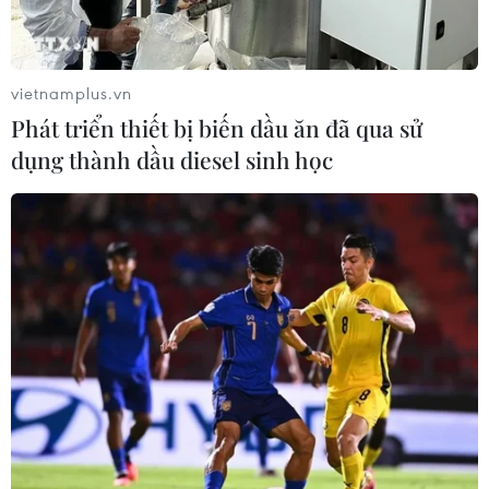
quốc gia đang đồn trú tại biên giới phía Nam của nước
Mỹ.
vietnamplus.vn
Phát triển thiết bị biến dầu ăn đã qua sử
dụng thành dầu diesel sinh học
Quốc hội Mỹ vẫn bất đồng về chính sách
bắt giữ người nhập cư