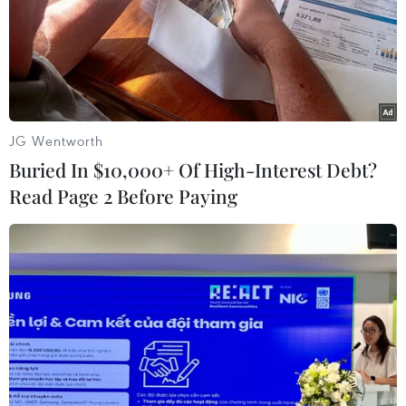
#Dòng người di cư
#tin tức
#tin tức mới nhất
#tin tức 24h
#tin tức mới nhất trong ngày
#tin tức thời sự
#tin tức hot
#VietnamPlus
#Vietnam
#Plus
Mỹ
JG Wentworth
Buried In $10,000+ Of High-Interest Debt?
Theo dõi VietnamPlus
Read Page 2 Before Paying
TIN LIÊN QUAN