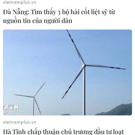
vietnamplus.vn
giới Mỹ-Mexico trong vòng 21 ngày, khi thỏa thuận cấp
Đà Nẵng: Tìm thấy 3 bộ hài cốt liệt sỹ từ
ngân sách tạm thời cho các cơ quan chính phủ kết thúc,
nguồn tin của người dân
bất chấp lập trường của Đảng Dân chủ.
vietnamplus.vn
Hà Tĩnh chấp thuận chủ trương đầu tư loạt