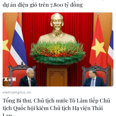
Mỹ sẽ triển khai thêm vài nghìn binh sỹ
dự án điện gió trên 7.800 tỷ đồng
tới biên giới Mexico
30/01/2019 03:09
Quyền Bộ trưởng Quốc phòng Mỹ cho biết quyết định
được đưa ra sau khi Bộ An ninh Nội địa yêu cầu giúp
bổ sung lực lượng để xây dựng hàng rào biên giới với
Mexico và tăng cường giám sát.
vietnamplus.vn
Tổng Bí thư, Chủ tịch nước Tô Lâm tiếp Chủ
tịch Quốc hội kiêm Chủ tịch Hạ viện Thái
Lan