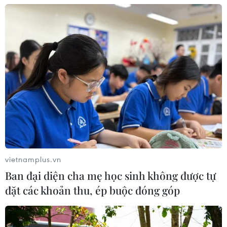
Đảng Cộng hòa đề xuất dự luật trao
thêm thẩm quyền thuế quan cho ông
Trump
07/08/2026 00:33
Cựu Giám đốc Viện Quốc gia về Dị
ứng của Mỹ bị buộc tội khinh thường
Quốc hội
07/08/2026 00:25
vietnamplus.vn
Ban đại diện cha mẹ học sinh không được tự
Mexico triển khai hàng nghìn binh sỹ
đặt các khoản thu, ép buộc đóng góp
bảo vệ các vùng trồng bơ trọng điểm
07/08/2026 00:09