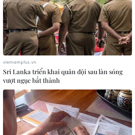
(TTXVN/Vietnam+)
vietnamplus.vn
Sri Lanka triển khai quân đội sau làn sóng
vượt ngục bất thành
#Taxi
#Tổng thống Mỹ
#Donald Trump
#Biên giới Mỹ-Mexico
#Bang New Mexico