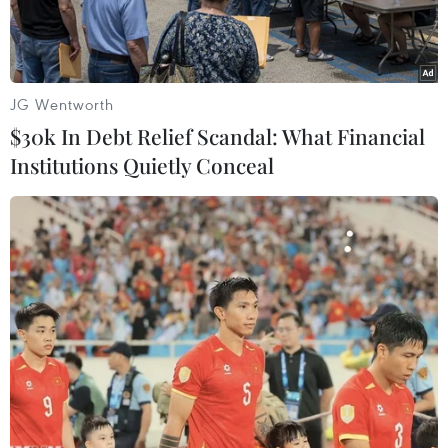
JG Wentworth
$30k In Debt Relief Scandal: What Financial
Institutions Quietly Conceal
Lực lượng hải quan và bảo vệ biên giới Mỹ tham gia một cuộc
diễn tập tại khu vực Hidalgo, Texas, biên giới với Mexico.
(Nguồn: AFP/TTXVN)
Ngày 7/2, Thống đốc bang New Mexico Michelle
Lujan Grisham đã ra lệnh rút phần lớn binh sỹ