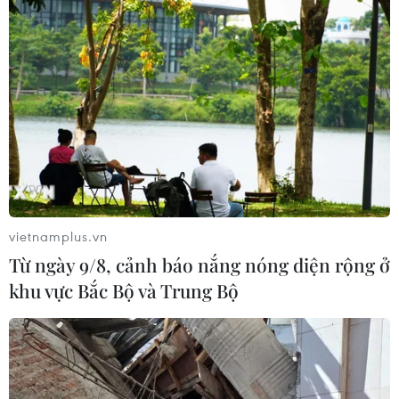
Mỹ: Lãi suất thế chấp tăng lên mức
cao nhất kể từ tháng Bảy năm ngoái
07/08/2026 00:05
Mỹ siết chặt quyền công dân theo nơi
sinh, mở rộng chống “du lịch sinh
con”
vietnamplus.vn
06/08/2026 22:59
Từ ngày 9/8, cảnh báo nắng nóng diện rộng ở
khu vực Bắc Bộ và Trung Bộ
Bộ Ngoại giao Mỹ mở rộng kiểm tra
mạng xã hội đối với đương đơn xin
thị thực
06/08/2026 22:52