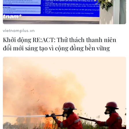
vietnamplus.vn
Khởi động RE:ACT: Thử thách thanh niên
đổi mới sáng tạo vì cộng đồng bền vững
Tổng thống Mỹ và đảng Dân chủ tranh cãi
gay gắt về bức tường biên giới
21/01/2019 04:07
Tổng thống Trump chỉ trích mạnh mẽ việc bà Pelosi bác
bỏ đề xuất của ông nhằm mở cửa trở lại 1/4 số cơ quan
chính phủ đang phải ngừng hoạt động do không có
ngân sách.