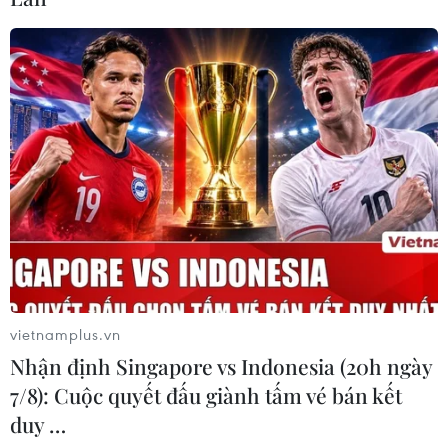
Tổng thống Trump từ bỏ đàm phán với
quốc hội về bức tường biên giới
01/02/2019 03:48
Ông Trump cho biết sẽ tiến hành xây bức tường biên
giới mà không cần tham vấn các nhà lập pháp Mỹ,
thậm chí bác bỏ mọi ý kiến về hành vi sai trái trong các
cuộc điều tra vốn buộc tội cộng sự của ông.
vietnamplus.vn
Nhận định Singapore vs Indonesia (20h ngày
7/8): Cuộc quyết đấu giành tấm vé bán kết
duy …