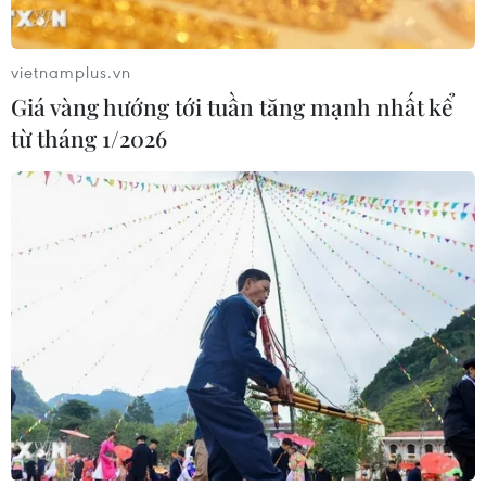
và phế liệu vonfram trong một năm
05/08/2026 06:53
vietnamplus.vn
Giá vàng hướng tới tuần tăng mạnh nhất kể
từ tháng 1/2026
Brazil hạ cấp quan hệ với Argentina,
căng thẳng ngoại giao với Mỹ
05/08/2026 03:55
Mỹ dự chi thêm 1,4 tỷ USD cho hoạt
động của Vệ binh Quốc gia
05/08/2026 03:26
Báo Argentina nói ngành vật liệu
công nghệ cao Việt Nam "hút" đầu tư