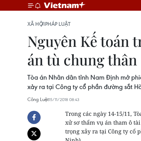
XÃ HỘI
PHÁP LUẬT
Nguyên Kế toán t
án tù chung thân
Tòa án Nhân dân tỉnh Nam Định mở phiên
xảy ra tại Công ty cổ phần đường sắt H
Công Luật
15/11/2018 08:43
Trong các ngày 14-15/11, T
xử sơ thẩm vụ án tham ô tà
trọng xảy ra tại Công ty cổ
Ninh).