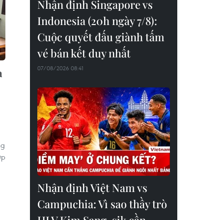
Nhận định Singapore vs
Indonesia (20h ngày 7/8):
Cuộc quyết đấu giành tấm
vé bán kết duy nhất
07/08/2026 08:41
a
ng
ợp
Nhận định Việt Nam vs
Campuchia: Vì sao thầy trò