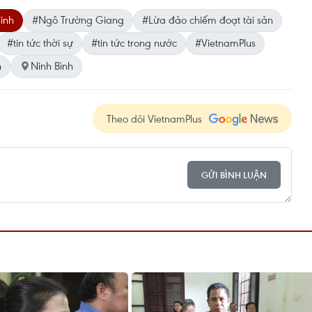
inh
#Ngô Trường Giang
#Lừa đảo chiếm đoạt tài sản
#tin tức thời sự
#tin tức trong nước
#VietnamPlus
h
Ninh Bình
Theo dõi VietnamPlus
GỬI BÌNH LUẬN