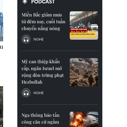
PODCAST
Miền Bắc giảm mưa
từ đêm nay, cuối tuần
chuyển nắng nóng
NGHE
Mỹ can thiệp khẩn
cấp, ngăn Israel mở
rộng đòn trừng phạt
Hezbollah
NGHE
Nga thông báo tấn
công căn cứ ngầm