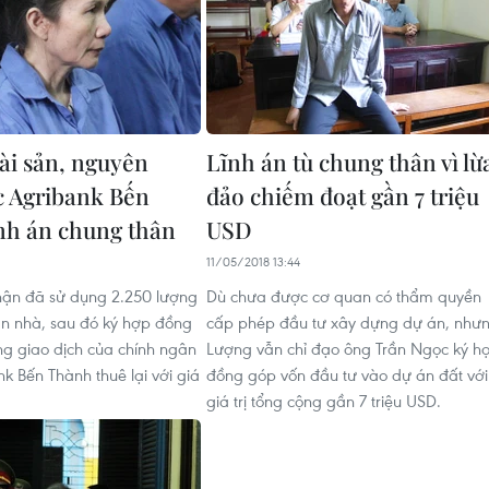
ài sản, nguyên
Lĩnh án tù chung thân vì lừ
 Agribank Bến
đảo chiếm đoạt gần 7 triệu
nh án chung thân
USD
11/05/2018 13:44
hận đã sử dụng 2.250 lượng
Dù chưa được cơ quan có thẩm quyền
n nhà, sau đó ký hợp đồng
cấp phép đầu tư xây dựng dự án, như
g giao dịch của chính ngân
Lượng vẫn chỉ đạo ông Trần Ngọc ký h
k Bến Thành thuê lại với giá
đồng góp vốn đầu tư vào dự án đất với
giá trị tổng cộng gần 7 triệu USD.