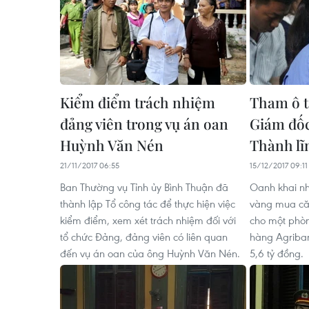
Kiểm điểm trách nhiệm
Tham ô t
đảng viên trong vụ án oan
Giám đốc
Huỳnh Văn Nén
Thành lĩ
21/11/2017 06:55
15/12/2017 09:11
Ban Thường vụ Tỉnh ủy Bình Thuận đã
Oanh khai n
thành lập Tổ công tác để thực hiện việc
vàng mua că
kiểm điểm, xem xét trách nhiệm đối với
cho một phòn
tổ chức Đảng, đảng viên có liên quan
hàng Agriban
đến vụ án oan của ông Huỳnh Văn Nén.
5,6 tỷ đồng.