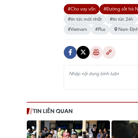
#Cho vay vốn
#Đường sắt hà N
#tin tức mới nhất
#tin tức 24h
#Vietnam
#Plus
Nam Địn
TIN LIÊN QUAN