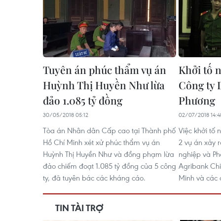
Tuyên án phúc thẩm vụ án
Khởi tố 
Huỳnh Thị Huyền Như lừa
Công ty 
đảo 1.085 tỷ đồng
Phương
30/05/2018 05:12
02/07/2018 14:4
Tòa án Nhân dân Cấp cao tại Thành phố
Việc khởi tố 
Hồ Chí Minh xét xử phúc thẩm vụ án
2 vụ án xảy 
Huỳnh Thị Huyền Như và đồng phạm lừa
nghiệp và Ph
đảo chiếm đoạt 1.085 tỷ đồng của 5 công
Agribank Chi
ty, đã tuyên bác các kháng cáo.
Minh và các đ