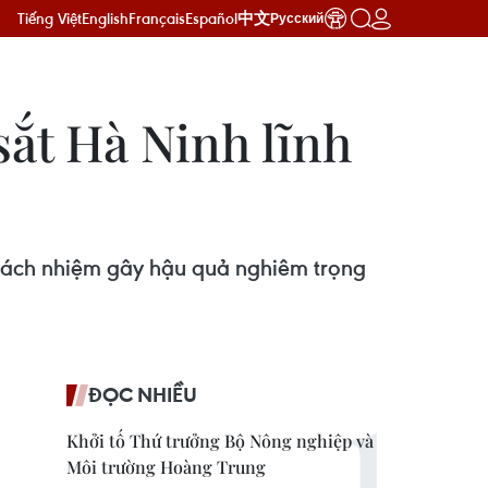
Tiếng Việt
English
Français
Español
中文
Русский
ắt Hà Ninh lĩnh
trách nhiệm gây hậu quả nghiêm trọng
ĐỌC NHIỀU
Khởi tố Thứ trưởng Bộ Nông nghiệp và
Môi trường Hoàng Trung