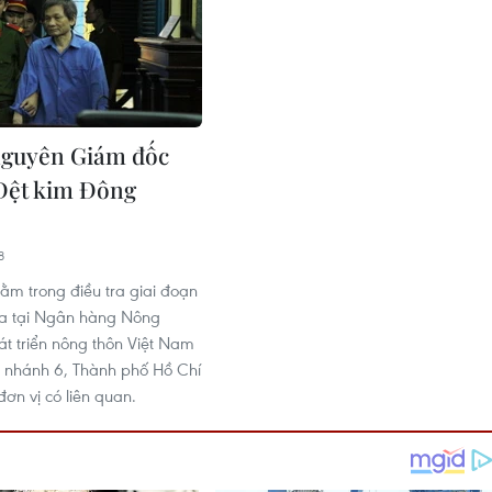
nguyên Giám đốc
Dệt kim Đông
8
nằm trong điều tra giai đoạn
ra tại Ngân hàng Nông
át triển nông thôn Việt Nam
 nhánh 6, Thành phố Hồ Chí
ơn vị có liên quan.