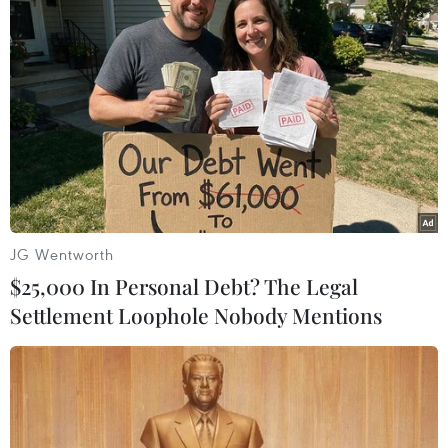
#Nhật Bản
#COVID-19
#Ca nhiễm mới
JG Wentworth
$25,000 In Personal Debt? The Legal
#Vaccine ngừa COVID-19
#Tiêm chủng
Nhật Bản
Settlement Loophole Nobody Mentions
Theo dõi VietnamPlus