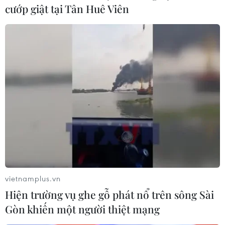
cướp giật tại Tân Huê Viên
vietnamplus.vn
Dịch COVID-19 lắng dịu ở Nhật Bản, Cuba
Hiện trường vụ ghe gỗ phát nổ trên sông Sài
nhưng tăng mạnh tại Singapore
Gòn khiến một người thiệt mạng
23/02/2022 06:23