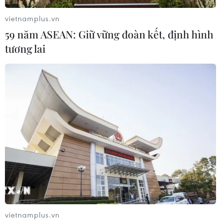
hợp ngăn chặn dịch Ebola
vietnamplus.vn
19/07/2026 01:03
59 năm ASEAN: Giữ vững đoàn kết, định hình
tương lai
Điều gì tạo nên niềm tin khi lựa chọn
dinh dưỡng đầu đời cho trẻ?
18/07/2026 01:00
Phân bổ ngân sách chăm sóc sức
khỏe và dân số: Ưu tiên các địa bàn
khó khăn
17/07/2026 22:30
Đà Nẵng tổ chức Lễ hội Sâm Ngọc
vietnamplus.vn
Linh 2026: Cam kết 100% sâm thật