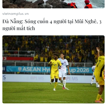
vietnamplus.vn
Đà Nẵng: Sóng cuốn 4 người tại Mũi Nghê, 3
người mất tích
Nhật Bản cấp phép sử dụng thuốc điều trị
COVID-19 dạng uống của Pfizer
10/02/2022 23:16
Thuốc Paxlovid của Pfizer được dùng điều trị cho các
bệnh nhân COVID-19 thể nhẹ đến trung bình từ 12 tuổi
trở lên, có cân nặng tối thiểu 40kg và có nguy cơ bệnh
diễn tiến nặng dẫn đến phải nhập viện.