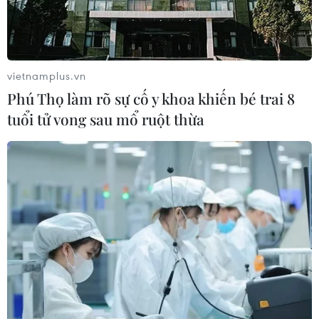
vietnamplus.vn
Phú Thọ làm rõ sự cố y khoa khiến bé trai 8
tuổi tử vong sau mổ ruột thừa