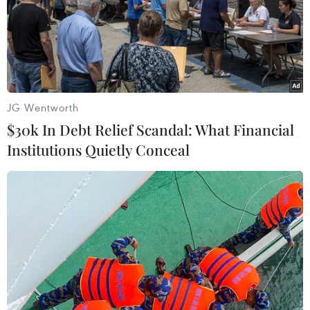
vaccine tăng cường một ngày​
07/02/2022 07:37
Số ca mắc mới tại Nhật Bản đã lần đầu tiên vượt mốc
100.000 ca/ngày vào tuần trước, song hiện mới chỉ có
4,8% trong tổng số 125 triệu người dân nước này tiêm
JG Wentworth
mũi thứ 3.
$30k In Debt Relief Scandal: What Financial
Institutions Quietly Conceal