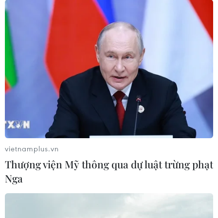
Số ca mắc mới COVID-19 tại Nhật Bản đã giảm hơn
14.600 ca so với một tuần trước đó; Cuba chỉ có 467 ca
mắc trong 24 giờ qua; Singapore có thể đón đỉnh dịch
trong vài tuần tới.
vietnamplus.vn
Thượng viện Mỹ thông qua dự luật trừng phạt
Nga