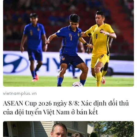
và vẫn chưa đạt được mục tiêu mỗi ngày tiêm 1
triệu mũi bổ sung mà Thủ tướng Kishida đặt ra
hôm 7/2.
Tính tới ngày 23/2, mới có tổng cộng gần 20,88
triệu người ở Nhật Bản được tiêm mũi thứ 3,
chiếm khoảng 20,8% trong tổng số người đã
tiêm đủ 2 mũi.
Cho tới thời điểm này, ngày 19/2 là ngày ghi
nhận số lượng mũi tiêm bổ sung lớn nhất ở
Nhật Bản - 890.000 mũi./.
vietnamplus.vn
ASEAN Cup 2026 ngày 8/8: Xác định đối thủ
(TTXVN/Vietnam+)
của đội tuyển Việt Nam ở bán kết