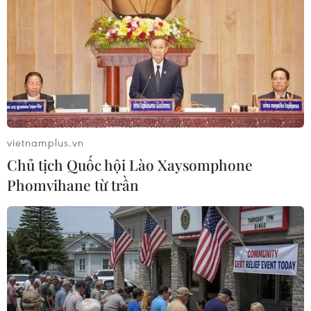
TIN LIÊN QUAN
vietnamplus.vn
Chủ tịch Quốc hội Lào Xaysomphone
Phomvihane từ trần
Nhật Bản đặt mục tiêu tiêm 1 triệu mũi