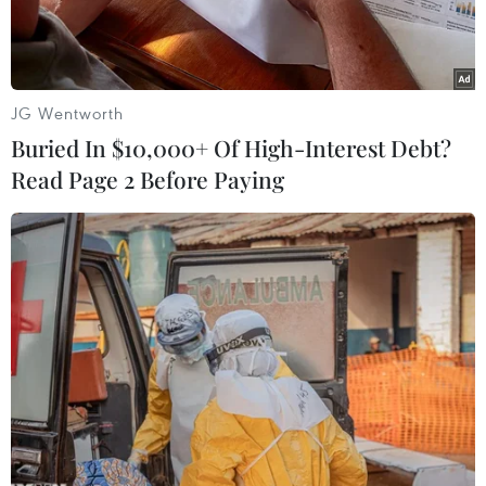
JG Wentworth
Buried In $10,000+ Of High-Interest Debt?
Read Page 2 Before Paying
Người dân đeo khẩu trang phòng lây nhiễm COVID-19 tại
Tokyo, Nhật Bản. (Ảnh: THX/TTXVN)
Trong bối cảnh số ca nhiễm mới tiếp xu hướng
giảm nhưng tốc độ giảm khá chậm, Chính phủ
Nhật Bản đang cân nhắc gia hạn các biện pháp