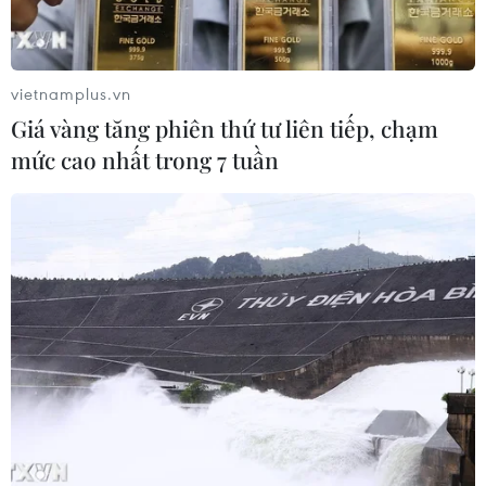
vietnamplus.vn
Giá vàng tăng phiên thứ tư liên tiếp, chạm
mức cao nhất trong 7 tuần
TIN CÙNG CHUYÊN MỤC
Thắt chặt tình hữu nghị sắt son giữa
các cựu chuyên gia quân sự Nga với
Việt Nam
06/08/2026 06:23
Anh công bố kết quả điều tra ban
đầu vụ đâm dao ở trung tâm London
06/08/2026 06:00