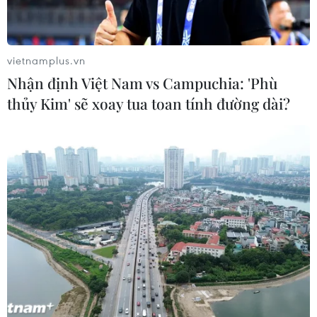
25/04/2022 01:05
Bộ Ngoại giao Mỹ gửi lời chúc mừng đến ông
Emmanuel Macron, đồng thời bày tỏ mong muốn thúc
vietnamplus.vn
đẩy hợp tác hơn nữa giữa hai nước, bao gồm việc tăng
Nhận định Việt Nam vs Campuchia: 'Phù
cường viện trợ cho Ukraine.
thủy Kim' sẽ xoay tua toan tính đường dài?