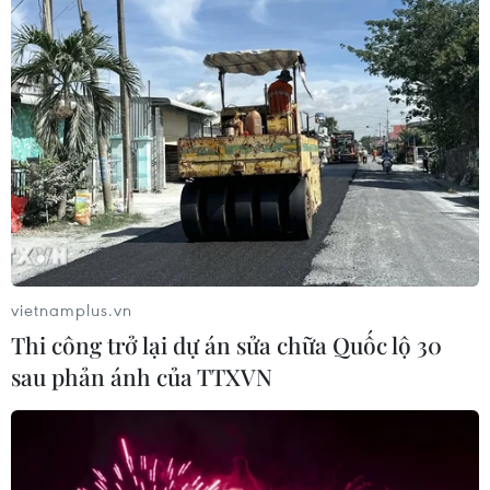
#Tổng thống Pháp
#Emmanuel Macron
#Cải cách lương hưu
#Tuổi nghỉ hưu
Pháp
Theo dõi VietnamPlus
vietnamplus.vn
TIN LIÊN QUAN
Thi công trở lại dự án sửa chữa Quốc lộ 30
sau phản ánh của TTXVN