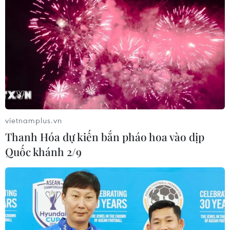
Ông Emmanuel Macron tái đắc cử Tổng
thống Pháp nhiệm kỳ 2
vietnamplus.vn
24/04/2022 22:49
Thanh Hóa dự kiến bắn pháo hoa vào dịp
Tổng thống Pháp đương nhiệm Macron đã giành chiến
Quốc khánh 2/9
thắng trong cuộc bầu cử tổng thống Pháp vòng hai năm
2022 với 57,6% số phiếu bầu trong khi đối thủ Le Pen
chỉ giành được 42,4% số phiếu.