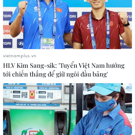
vietnamplus.vn
HLV Kim Sang-sik: 'Tuyển Việt Nam hướng
tới chiến thắng để giữ ngôi đầu bảng'
Nước Pháp và thế giới chào đón Tổng
thống Emmanuel Macron tái đắc cử
24/04/2022 23:04
Đối với Tổng thống tái đắc cử Emmanuel Macron, năm
năm tới sẽ không phải là một nhiệm kỳ dễ dàng khi ông
sẽ phải đối mặt với nhiều thách thức cả về kinh tế, xã