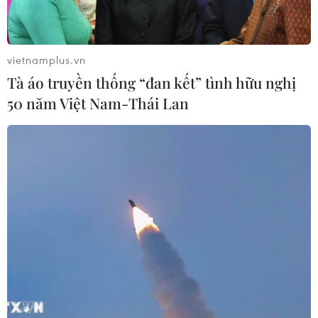
phải đối mặt có thể còn lớn hơn trong nhiệm kỳ
đầu.
Trở ngại đầu tiên mà ông Macron vấp phải có
vietnamplus.vn
thể là sự phản đối của dân chúng trước các kế
Tà áo truyền thống “đan kết” tình hữu nghị
hoạch cải cách, đặc biệt là cải cách lương hưu,
50 năm Việt Nam-Thái Lan
với việc tăng dần độ tuổi nghỉ hưu tối thiểu từ
62 lên 65.
Lương hưu luôn là một chủ đề "nóng" tại Pháp
và ông Macron sẽ không có thẩm quyền thực
hiện cải cách như 5 năm trước, dù trở thành vị
Tổng thống duy nhất của nước này tái đắc cử
trong hai thập niên.
[Infographics] Những thách thức của Tổng
thống Emmanuel Macron