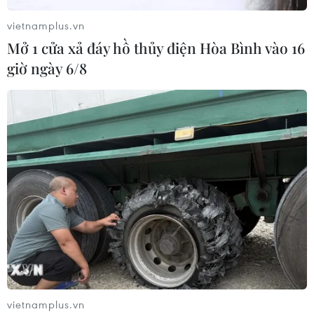
vietnamplus.vn
Mở 1 cửa xả đáy hồ thủy điện Hòa Bình vào 16
Ba Lan thảo luận việc thành lập căn
giờ ngày 6/8
cứ quân sự thường trực với Mỹ
06/08/2026 00:06
Liên hợp quốc: Xung đột Ukraine trải
qua tháng đẫm máu nhất
05/08/2026 23:47
Đức điều tra vụ UAV gắn thuốc nổ
xuất hiện tại sân bay
05/08/2026 23:43
vietnamplus.vn