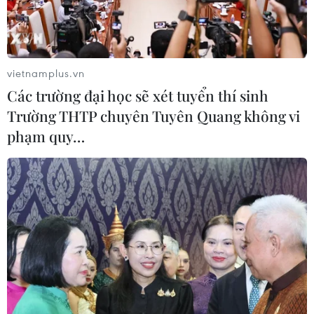
vietnamplus.vn
Các trường đại học sẽ xét tuyển thí sinh
Trường THTP chuyên Tuyên Quang không vi
phạm quy…
Người ủng hộ mừng ông Emmanuel Macron giành chiến thắng
trong cuộc bầu cử Tổng thống Pháp vòng hai, tại Paris, ngày
24/4. (Ảnh: AFP/TTXVN)
Ông Emmanuel Macron đã tái đắc cử Tổng
thống Pháp nhiệm kỳ hai với những khó khăn