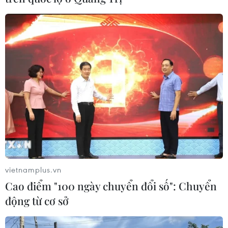
động thận trọng nếu không muốn điều đó lặp
lại./.
(TTXVN/Vietnam+)
vietnamplus.vn
Cao điểm "100 ngày chuyển đổi số": Chuyển
động từ cơ sở