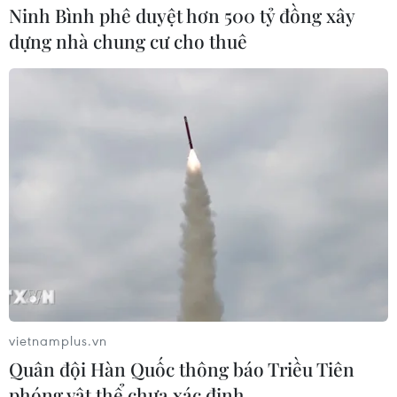
Ninh Bình phê duyệt hơn 500 tỷ đồng xây
dựng nhà chung cư cho thuê
Những thách thức của Tổng
thống Emmanuel Macron
25/04/2022 04:54
Với chiến thắng trong vòng hai cuộc bầu cử Tổng thống
Pháp ngày 24/4/2022, Emmanuel Macron đã trở thành
tổng thống mãn nhiệm đầu tiên tái đắc cử kể từ sau
nhiệm kỳ của cố Tổng thống Jaques Chirac
vietnamplus.vn
Quân đội Hàn Quốc thông báo Triều Tiên
phóng vật thể chưa xác định