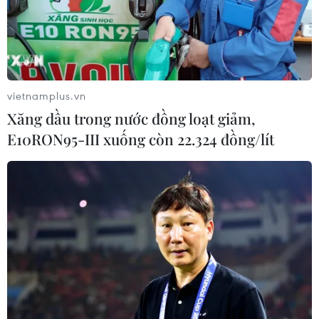
hội, đối ngoại và vấn đề môi trường.
vietnamplus.vn
Xăng dầu trong nước đồng loạt giảm,
E10RON95-III xuống còn 22.324 đồng/lít
Mỹ chúc mừng Tổng thống Pháp
Emmanuel Macron tái đắc cử