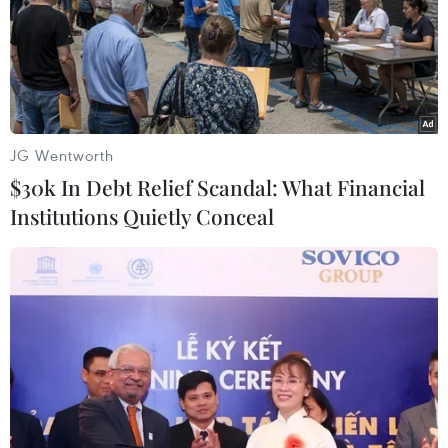
#Hưng Yên
#tiêu chuẩn VietGAP
#vùng trồng cam
Hưng Yên
JG Wentworth
Theo dõi VietnamPlus
$30k In Debt Relief Scandal: What Financial
Institutions Quietly Conceal
TIN LIÊN QUAN