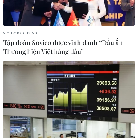
vietnamplus.vn
Tập đoàn Sovico được vinh danh “Dấu ấn
Thương hiệu Việt hàng đầu”
Yên Bái: Mùa thu hoạch sơn tra ở
huyện vùng cao Mù Cang Chải
15/09/2023 07:50
Cây sơn tra, còn gọi là táo mèo, bắt đầu ra hoa từ
tháng Ba và đến đầu tháng Chín cho thu hoạch quả,
mang lại giá trị kinh tế cho bà con vùng cao huyện Mù
Cang Chải, tỉnh Yên Bái.