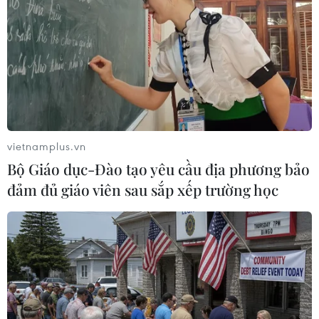
cam theo tiêu chuẩn VietGAP, sản xuất theo
hướng hữu cơ nhằm nâng cao chất lượng của
sản phẩm./.
(TTXVN/Vietnam+)
vietnamplus.vn
Bộ Giáo dục-Đào tạo yêu cầu địa phương bảo
đảm đủ giáo viên sau sắp xếp trường học