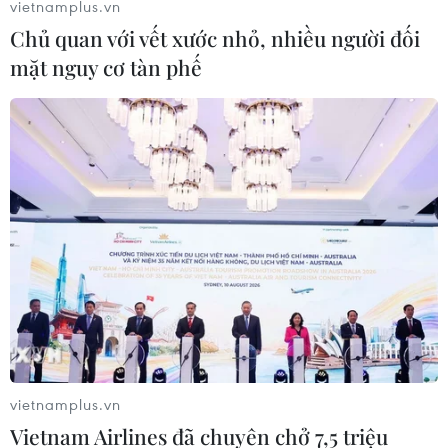
vietnamplus.vn
sầu riêng để đảm bảo chất lượng, thương hiệu và uy tín
Chủ quan với vết xước nhỏ, nhiều người đối
của sầu riêng Lâm Đồng.
mặt nguy cơ tàn phế
vietnamplus.vn
Khánh Hòa: Thu hoạch sầu riêng vào
Vietnam Airlines đã chuyên chở 7,5 triệu