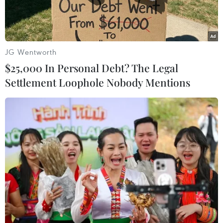
JG Wentworth
$25,000 In Personal Debt? The Legal
Settlement Loophole Nobody Mentions
Chăm sóc vườn cam theo tiêu chuẩn VietGap tại thôn Bùi Xá,
xã Đồng Thanh, huyện Kim Động, tỉnh Hưng Yên. (Ảnh: Đinh
Văn Nhiều/TTXVN)
Những ngày này, các vùng trồng cam trên địa
bàn tỉnh Hưng Yên đang bước vào vụ thu hoạch.