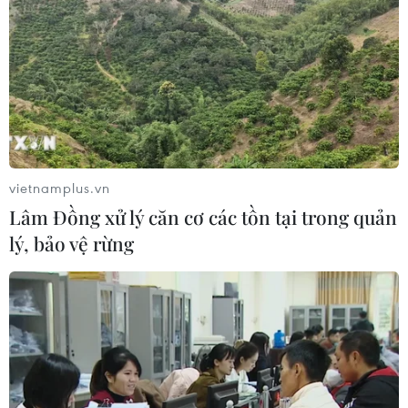
vietnamplus.vn
Lâm Đồng xử lý căn cơ các tồn tại trong quản
lý, bảo vệ rừng