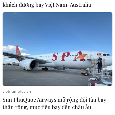
chính vụ, giá bất ngờ ''lập đỉnh''
khách đường bay Việt Nam-Australia
08/08/2023 08:38
Những ngày đầu tháng 8 này đang là chính vụ thu
hoạch sầu riêng tại huyện Khánh Sơn, tỉnh Khánh Hòa,
thương lái vào thu mua tại vườn loại xô có giá "lập
đỉnh" 85.000 đồng/kg.
vietnamplus.vn
Sun PhuQuoc Airways mở rộng đội tàu bay
thân rộng, mục tiêu bay đến châu Âu