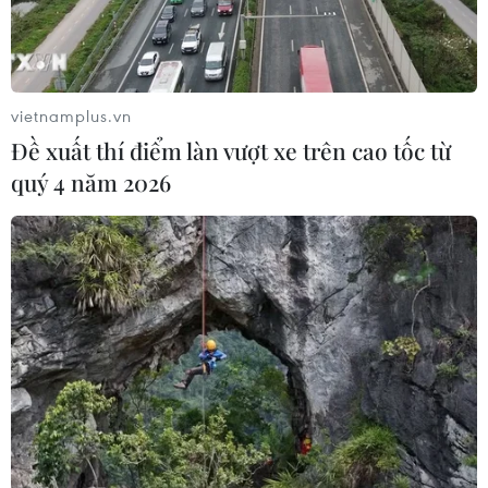
vietnamplus.vn
Đề xuất thí điểm làn vượt xe trên cao tốc từ
quý 4 năm 2026
TIN CÙNG CHUYÊN MỤC