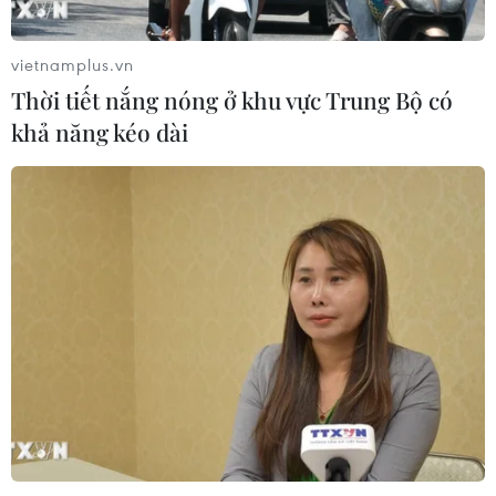
World Cup 2026
08/08/2026 06:43
vietnamplus.vn
Thời tiết nắng nóng ở khu vực Trung Bộ có
khả năng kéo dài
Dữ liệu việc làm Mỹ mở thêm dư địa
cho giá vàng trong tuần qua
08/08/2026 04:29
Thương mại Việt Nam-Australia
hướng tới những động lực tăng
trưởng mới
08/08/2026 03:29
Nghệ An: OCOP đã có thương hiệu,