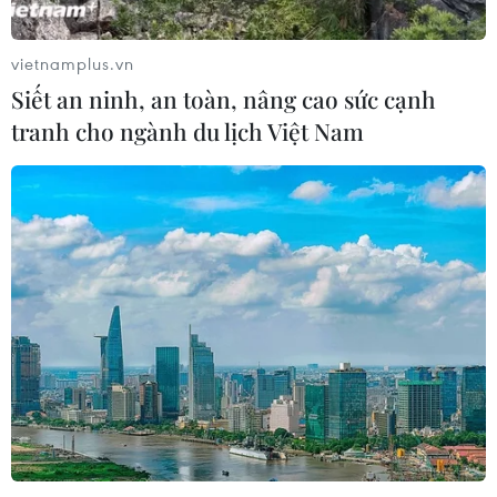
Sầu riêng Việt Nam trước cơ hội mở
rộng thị trường xuất khẩu
vietnamplus.vn
10/08/2026 09:52
Siết an ninh, an toàn, nâng cao sức cạnh
tranh cho ngành du lịch Việt Nam
Giá vàng trong nước đảo chiều, tăng
600.000 đồng phiên chiều nay
10/08/2026 09:51
Trái cây Việt Nam còn nhiều dư địa
tại Thổ Nhĩ Kỳ
10/08/2026 09:44
Thị trường vàng “án binh” chờ đợi số