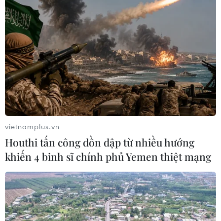
Xuất khẩu dệt may 7 tháng đạt trên
27 tỷ USD, duy trì đà tăng trưởng
09/08/2026 08:25
Hải Phòng điều chỉnh kịch bản tăng
trưởng, quyết tâm đạt GRDP 13%
vietnamplus.vn
09/08/2026 08:25
Houthi tấn công dồn dập từ nhiều hướng
khiến 4 binh sĩ chính phủ Yemen thiệt mạng
Trung Quốc công bố kế hoạch phát
triển ngành hàng không dân dụng
09/08/2026 05:12