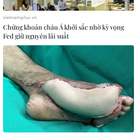
vietnamplus.vn
Chứng khoán châu Á khởi sắc nhờ kỳ vọng
Fed giữ nguyên lãi suất
Lâm Đồng: Khuyến cáo người dân không
thu hoạch sầu riêng non
13/09/2023 03:52
Sở Nông nghiệp và Phát triển Nông thôn khuyến cáo
người dân thực hiện nghiêm ngặt việc sản xuất, thu hái