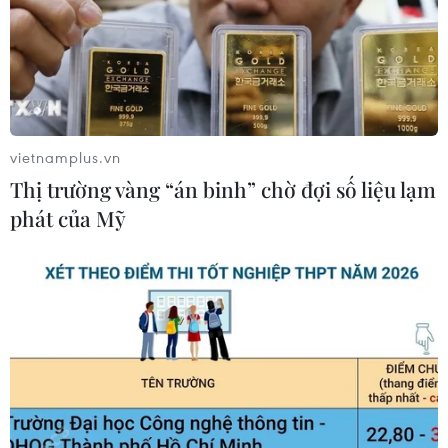
Khoa học công nghệ sẽ trở thành
động lực mới của quan hệ Việt Nam-
Australia
09/08/2026 02:01
vietnamplus.vn
Thị trường vaccine thế giới chuyển
Thị trường vàng “án binh” chờ đợi số liệu lạm
hướng sang người cao tuổi
phát của Mỹ
08/08/2026 15:01
Chuyên gia Nhật Bản nói Việt Nam
nên ưu tiên sản xuất và đóng gói chip
bán dẫn
08/08/2026 13:28