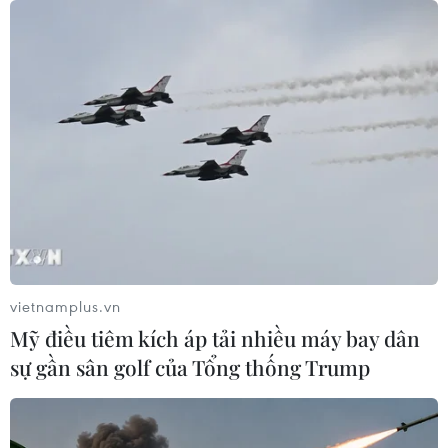
10/08/2026 02:03
Giá vàng đi ngang trong phiên giao
dịch đầu tuần
10/08/2026 02:02
Hàn Quốc và Đài Loan lần đầu tiên
vượt Nhật Bản về kim ngạch xuất
khẩu
vietnamplus.vn
09/08/2026 14:15
Mỹ điều tiêm kích áp tải nhiều máy bay dân
sự gần sân golf của Tổng thống Trump
Công suất lọc dầu thu hẹp, giá xăng
Mỹ đối mặt áp lực tăng
09/08/2026 09:43