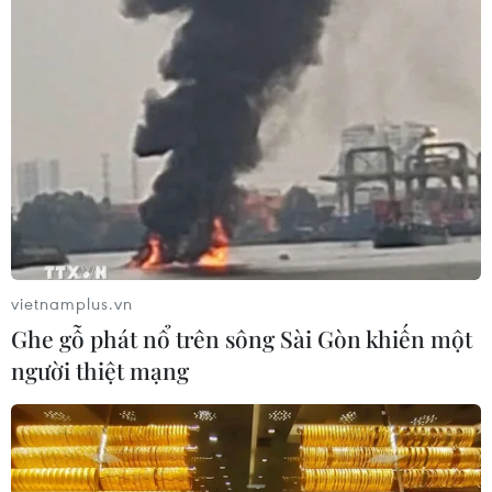
#Thụy Điển
#Thành phố Lund
#Xe bus
#Tai nạn
#Thương vong
#Nước nóng
Thụy Điển
vietnamplus.vn
Theo dõi VietnamPlus
Ghe gỗ phát nổ trên sông Sài Gòn khiến một
người thiệt mạng