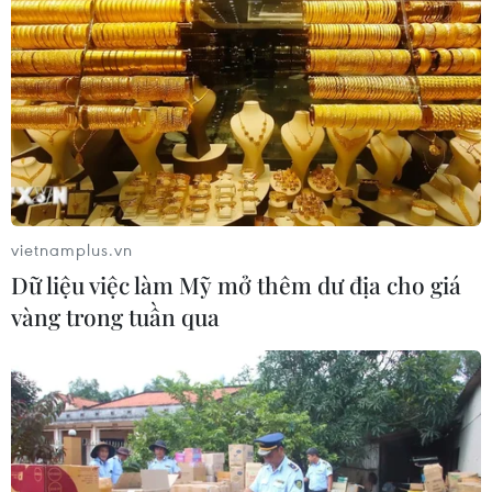
TIN LIÊN QUAN
vietnamplus.vn
Dữ liệu việc làm Mỹ mở thêm dư địa cho giá
vàng trong tuần qua
Ấn Độ: Tai nạn đường bộ nghiêm trọng
làm 19 người thiệt mạng
10/05/2014 23:44
Vụ tai nạn xe bus nghiêm trọng tại một khu vực đồi núi