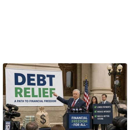
Tối thứ sáu vừa qua, một đường ống nước nóng
bị vỡ đã khiến nước 88 độ C chảy tràn ngập
trung tâm thành phố Lund, tạo nên một lớp hơi
nước dày đặc. Chính lớp hơi nước này đã làm
cản trở tầm nhìn của tài xế xe bus, khiến xe mất
kiểm soát và lao vào một nhóm người đi bộ,
trong số đó có người đàn ông đã thiệt mạng.
Các nhân chứng cho biết đã nhìn thấy chiếc xe
lao đi trên con phố và những tia lửa bay ra từ
phía dưới xe, nhiều khả năng là từ một chiếc xe
đạp bị xe bus nghiền nát.
Bảy người bị thương nhẹ đã được đưa tới bệnh
viện Đại học Skane để điều trị. Cảnh sát hiện
vẫn đang tiếp tục điều tra mối liên hệ giữa vụ