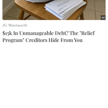
JG Wentworth
$15k In Unmanageable Debt? The "Relief
Program" Creditors Hide From You
Nước nóng 88 độ C tràn ra đường do đường ống nước nóng bị
vỡ. (Nguồn: Daily Mail)
Nước nóng gần sôi tràn ngập những con phố tại
thành phố Lund, Thụy Điển đã khiến một xe bus
gây tai nạn, làm một người thiệt mạng và 7
người bị thương.