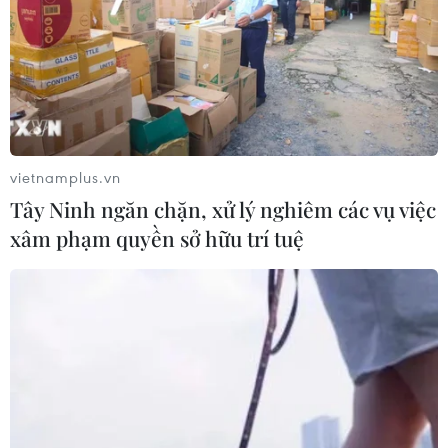
ở bang Uttarakhand miền Bắc Ấn Độ, làm 19 người thiệt
mạng và 4 người khác bị thương.
vietnamplus.vn
Tây Ninh ngăn chặn, xử lý nghiêm các vụ việc
xâm phạm quyền sở hữu trí tuệ