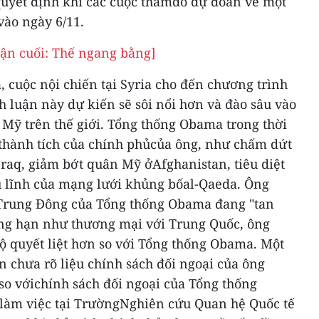
quyết định khi các cuộc thămdò dự đoán về một
vào ngày 6/11.
uận cuối: Thế ngang bằng]
, cuộc nội chiến tại Syria cho đến chương trình
h luận này dự kiến sẽ sôi nổi hơn và đào sâu vào
 Mỹ trên thế giới.
Tổng thống Obama trong thời
thành tích của chính phủcủa ông, như chấm dứt
 Iraq, giảm bớt quân Mỹ ởAfghanistan, tiêu diệt
ủ lĩnh của mạng lưới khủng bốal-Qaeda.
Ông
 Trung Đông của Tổng thống Obama đang "tan
ẳng hạn như thương mại với Trung Quốc, ông
ộ quyết liệt hơn so với Tổng thống Obama.
Một
n chưa rõ liệu chính sách đối ngoại của ông
so vớichính sách đối ngoại của Tổng thống
làm việc tại TrườngNghiên cứu Quan hệ Quốc tế