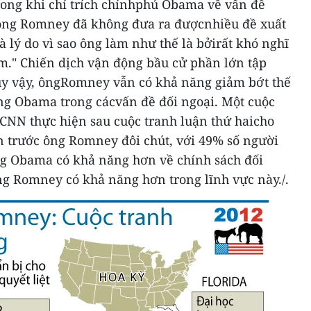
rong khi chỉ trích chínhphủ Obama về vấn đề
, ông Romney đã không đưa ra đượcnhiều đề xuất
à lý do vì sao ông làm như thế là bởirất khó nghĩ
àm."
Chiến dịch vận động bầu cử phần lớn tập
Tuy vậy, ôngRomney vẫn có khả năng giảm bớt thế
ng Obama trong cácvấn đề đối ngoại.
Một cuộc
 CNN thực hiện sau cuộc tranh luận thứ haicho
 trước ông Romney đôi chút, với 49% số người
g Obama có khả năng hơn về chính sách đối
ng Romney có khả năng hơn trong lĩnh vực này./.