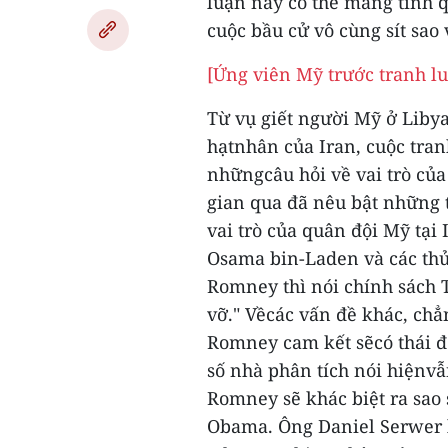
luận này có thể mang tính 
cuộc bầu cử vô cùng sít sao 
[Ứng viên Mỹ trước tranh l
Từ vụ giết người Mỹ ở Libya
hạtnhân của Iran, cuộc tran
nhữngcâu hỏi về vai trò của
gian qua đã nêu bật những 
vai trò của quân đội Mỹ tại
Osama bin-Laden và các th
Romney thì nói chính sách
vỡ."
Vềcác vấn đề khác, ch
Romney cam kết sẽcó thái đ
số nhà phân tích nói hiệnvẫ
Romney sẽ khác biệt ra sao 
Obama.
Ông Daniel Serwer 