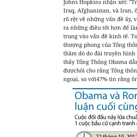
Johns Hopkins nhận xét: "T
Iraq, Afghanistan, và Iran
rõ rệt về những vấn đề ấy, v
ra những điều tốt hơn để l
trung vào vấn đề kinh tế. 
thượng phong của Tổng thố
thăm dò do đài truyền hình
thấy Tổng Thống Obama dẫn
đượchỏi cho rằng Tổng thốn
ngoại, so với47% tin rằng ô