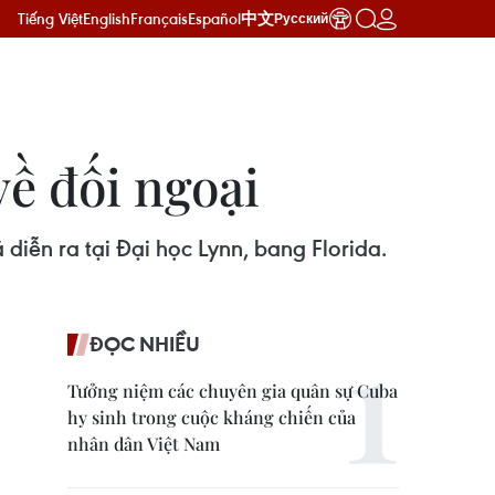
Tiếng Việt
English
Français
Español
中文
Русский
ề đối ngoại
diễn ra tại Đại học Lynn, bang Florida.
ĐỌC NHIỀU
Tưởng niệm các chuyên gia quân sự Cuba
hy sinh trong cuộc kháng chiến của
nhân dân Việt Nam