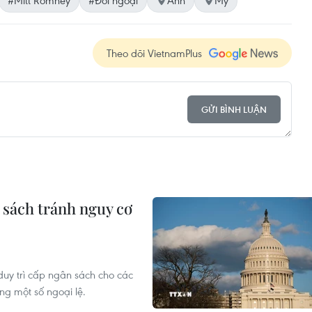
#Mitt Romney
#Đối ngoại
Anh
Mỹ
Theo dõi VietnamPlus
GỬI BÌNH LUẬN
 sách tránh nguy cơ
uy trì cấp ngân sách cho các
ng một số ngoại lệ.