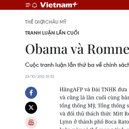
THẾ GIỚI
CHÂU MỸ
TRANH LUẬN LẦN CUỐI
Obama và Romney 
Cuộc tranh luận lần thứ ba về chính sác
23/10/2012 01:52
HãngAFP và Đài TNHK đưa tin
và cũng là lần cuối cùng bà
tổng thống Mỹ, Tổng thống
và đối thủ thách thức Mitt 
Lynn ở thành phố Boca Rato