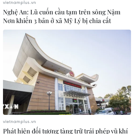
vietnamplus.vn
Nghệ An: Lũ cuốn cầu tạm trên sông Nậm
Nơn khiến 3 bản ở xã Mỹ Lý bị chia cắt
TIN CÙNG CHUYÊN MỤC
Bí thư Thành ủy Hà Nội thúc tiến độ
hai dự án giao thông trọng điểm
Nam Thủ đô
08/08/2026 08:52
Đề xuất hơn 65.500 tỷ đồng đầu tư
Dự án đường cao tốc nối Lai Châu-
Lào Cai
08/08/2026 08:45
vietnamplus.vn
Phát hiện đối tượng tàng trữ trái phép vũ khí