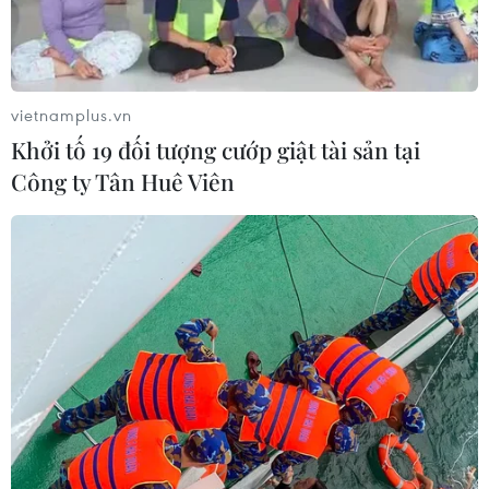
vietnamplus.vn
Khởi tố 19 đối tượng cướp giật tài sản tại
Công ty Tân Huê Viên
Hà Nội: Tai nạn giao thông liên hoàn,
khiến ít nhất 3 người bị thương
18/12/2018 14:32
Theo thông tin ban đầu, khoảng 18 giờ 30 phút, ngày
18/12, trên phố Trích Sài, phường Bưởi, quận Tây Hồ (Hà
Nội) đã xảy ra vụ tai nạn giao thông liên hoàn khiến
nhiều người bị thương.