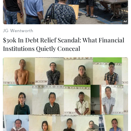
hai người ngồi trên xe ôtô chết tại chỗ, ba người bị
thương nặng.
JG Wentworth
$30k In Debt Relief Scandal: What Financial
Institutions Quietly Conceal
Hiện trường vụ tai nạn khiến hai người chết, ba người bị
thương. (Ảnh: TTXVN phát)
Theo thông tin ban đầu từ Phòng Cảnh sát giao
thông (Công an tỉnh Thái Bình), vào lúc 22 giờ