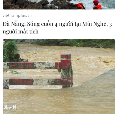
vietnamplus.vn
Đà Nẵng: Sóng cuốn 4 người tại Mũi Nghê, 3
người mất tích