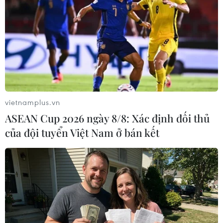
Hưng Yên
Thái Bình
Theo dõi VietnamPlus
vietnamplus.vn
ASEAN Cup 2026 ngày 8/8: Xác định đối thủ
của đội tuyển Việt Nam ở bán kết
TIN LIÊN QUAN