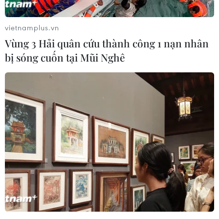
vietnamplus.vn
Vùng 3 Hải quân cứu thành công 1 nạn nhân
bị sóng cuốn tại Mũi Nghê
Nữ tài xế có nồng độ cồn cao khi đâm xe
liên hoàn ở Hà Nội
19/12/2018 03:38