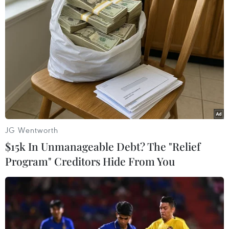
JG Wentworth
$15k In Unmanageable Debt? The "Relief
#Xe ô tô
#Tai nạn giao thông
#Thái Bình
Program" Creditors Hide From You
#Tử vong tại chỗ
#Chấn thương sọ não
#tin tức
#tin tức mới nhất
#tin tức 24h
#tin tức mới nhất trong ngày
#tin tức thời sự
#tin tức hot
#VietnamPlus
#Vietnam
#Plus