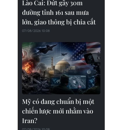
Lào Cai: Đứt gãy 30m
đường tỉnh 161 sau mưa
lớn, giao thông bị chia cắt
07/08/2026 10:08
Mỹ có đang chuẩn bị một
chiến lược mới nhằm vào
Iran?
07/08/2026 10:08