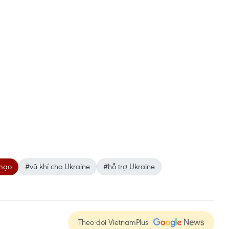
 mạo
#vũ khí cho Ukraine
#hỗ trợ Ukraine
Theo dõi VietnamPlus