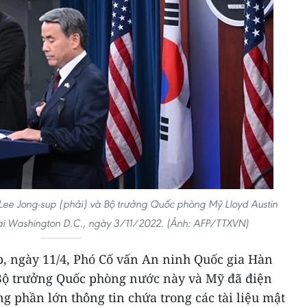
ee Jong-sup (phải) và Bộ trưởng Quốc phòng Mỹ Lloyd Austin
ại Washington D.C., ngày 3/11/2022. (Ảnh: AFP/TTXVN)
, ngày 11/4, Phó Cố vấn An ninh Quốc gia Hàn
Bộ trưởng Quốc phòng nước này và Mỹ đã điện
ng phần lớn thông tin chứa trong các tài liệu mật