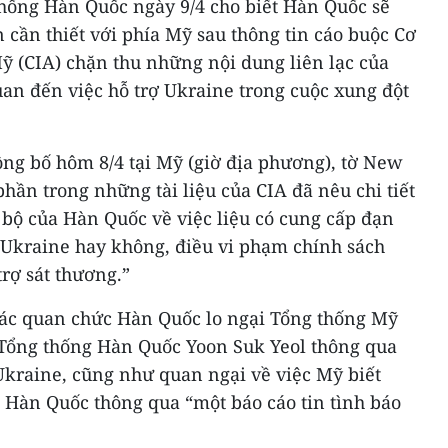
hống Hàn Quốc ngày 9/4 cho biết Hàn Quốc sẽ
n cần thiết với phía Mỹ sau thông tin cáo buộc Cơ
ỹ (CIA) chặn thu những nội dung liên lạc của
an đến việc hỗ trợ Ukraine trong cuộc xung đột
ông bố hôm 8/4 tại Mỹ (giờ địa phương), tờ New
phần trong những tài liệu của CIA đã nêu chi tiết
 bộ của Hàn Quốc về việc liệu có cung cấp đạn
 Ukraine hay không, điều vi phạm chính sách
trợ sát thương.”
ác quan chức Hàn Quốc lo ngại Tổng thống Mỹ
i Tổng thống Hàn Quốc Yoon Suk Yeol thông qua
Ukraine, cũng như quan ngại về việc Mỹ biết
 Hàn Quốc thông qua “một báo cáo tin tình báo