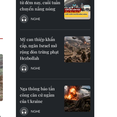
từ đêm nay, cuối tuần
chuyển nắng nóng
NGHE
Mỹ can thiệp khẩn
cấp, ngăn Israel mở
rộng đòn trừng phạt
Hezbollah
NGHE
Nga thông báo tấn
công căn cứ ngầm
của Ukraine
NGHE
A