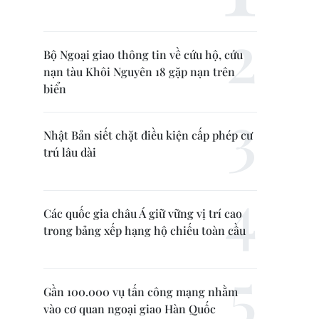
Bộ Ngoại giao thông tin về cứu hộ, cứu
nạn tàu Khôi Nguyên 18 gặp nạn trên
biển
Nhật Bản siết chặt điều kiện cấp phép cư
trú lâu dài
Các quốc gia châu Á giữ vững vị trí cao
trong bảng xếp hạng hộ chiếu toàn cầu
Gần 100.000 vụ tấn công mạng nhằm
vào cơ quan ngoại giao Hàn Quốc