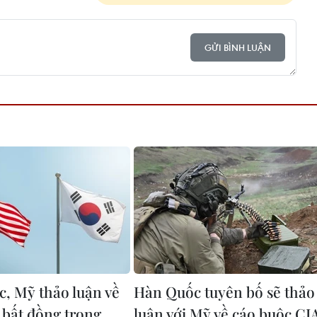
GỬI BÌNH LUẬN
, Mỹ thảo luận về
Hàn Quốc tuyên bố sẽ thảo
 bất đồng trong
luận với Mỹ về cáo buộc CI