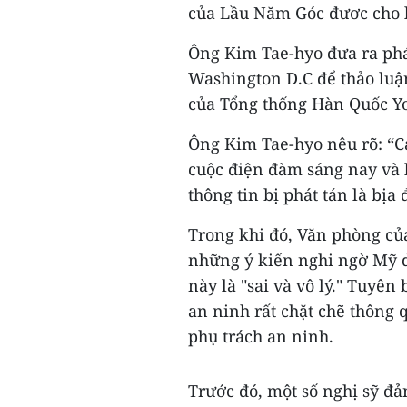
của Lầu Năm Góc đươc cho là
Ông Kim Tae-hyo đưa ra phát
Washington D.C để thảo luậ
của Tổng thống Hàn Quốc Yo
Ông Kim Tae-hyo nêu rõ: “C
cuộc điện đàm sáng nay và 
thông tin bị phát tán là bịa đ
Trong khi đó, Văn phòng củ
những ý kiến nghi ngờ Mỹ d
này là "sai và vô lý." Tuy
an ninh rất chặt chẽ thông 
phụ trách an ninh.
Trước đó, một số nghị sỹ đả