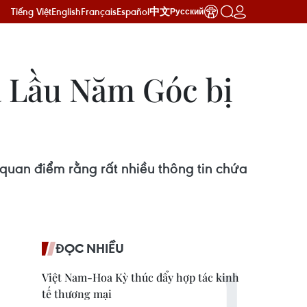
Tiếng Việt
English
Français
Español
中文
Русский
ủa Lầu Năm Góc bị
uan điểm rằng rất nhiều thông tin chứa
ĐỌC NHIỀU
Việt Nam-Hoa Kỳ thúc đẩy hợp tác kinh
tế thương mại