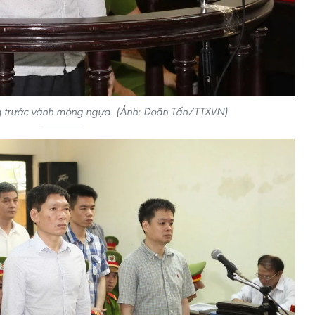
g trước vành móng ngựa. (Ảnh: Doãn Tấn/TTXVN)