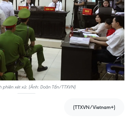
 phiên xét xử. (Ảnh: Doãn Tấn/TTXVN)
(TTXVN/Vietnam+)