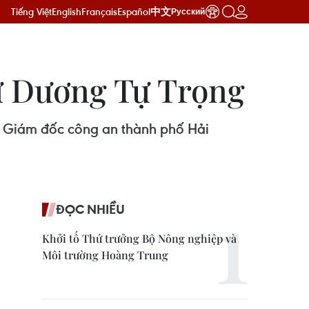
Tiếng Việt
English
Français
Español
中文
Русский
xử Dương Tự Trọng
ó Giám đốc công an thành phố Hải
ĐỌC NHIỀU
Khởi tố Thứ trưởng Bộ Nông nghiệp và
Môi trường Hoàng Trung