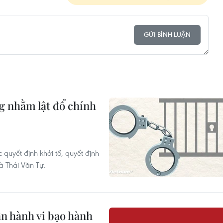
GỬI BÌNH LUẬN
ng nhằm lật đổ chính
quyết định khởi tố, quyết định
à Thái Văn Tự.
n hành vi bạo hành