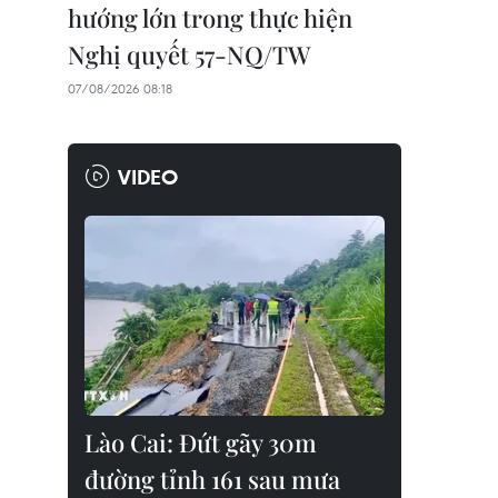
hướng lớn trong thực hiện
Nghị quyết 57-NQ/TW
07/08/2026 08:18
VIDEO
Lào Cai: Đứt gãy 30m
đường tỉnh 161 sau mưa