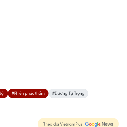
Nội
#Phiên phúc thẩm
#Dương Tự Trọng
Theo dõi VietnamPlus