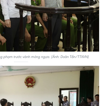
ồng phạm trước vành móng ngựa. (Ảnh: Doãn Tấn/TTXVN)