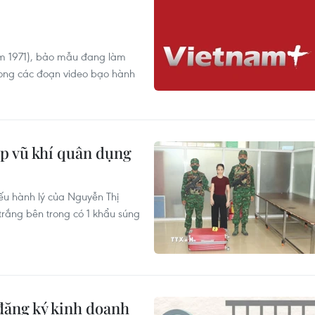
ăm 1971), bảo mẫu đang làm
trong các đoạn video bạo hành
ép vũ khí quân dụng
ếu hành lý của Nguyễn Thị
trắng bên trong có 1 khẩu súng
đăng ký kinh doanh