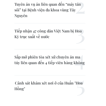
Tuyên án vụ án liên quan đến “máy tán
sỏi” tại Bệnh viện đa khoa vùng Tây
Nguyên
Tiếp nhận 47 công dân Việt Nam bị Hoa
Kỳ trục xuất về nước
Sắp mở phiên tòa xét xử chuyên án ma
túy liên quan đến 4 tiếp viên hàng không
Cảnh sát khám xét nơi ở của Huấn "Hoa
Hồng"