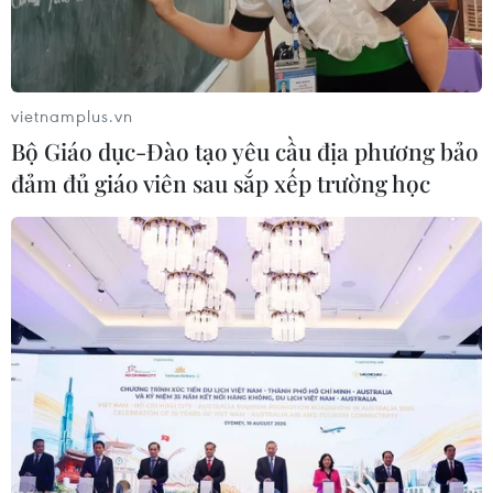
vietnamplus.vn
Bộ Giáo dục-Đào tạo yêu cầu địa phương bảo
đảm đủ giáo viên sau sắp xếp trường học
Phú Thọ: Khởi tố một phóng viên về hành
vi cưỡng đoạt tài sản
20/04/2022 04:46
Sau khi phát hiện và ghi hình các trường hợp vi phạm,
Nhi liên lạc để gặp trực tiếp rồi đe dọa yêu cầu phải
đưa một khoản tiền nhất định sẽ không gửi hình ảnh vi
phạm đến cơ quan chức năng.