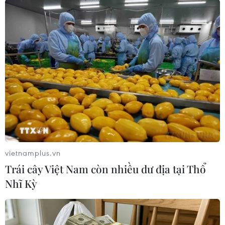
#Phú Yên
#Tự xưng là phóng viên
#Xử phạt vi phạm hành chính
#Cơ quan thường trú
vietnamplus.vn
#Thẻ nhà báo
Đắk Lắk
Phú Yên
Trái cây Việt Nam còn nhiều dư địa tại Thổ
Nhĩ Kỳ
Theo dõi VietnamPlus