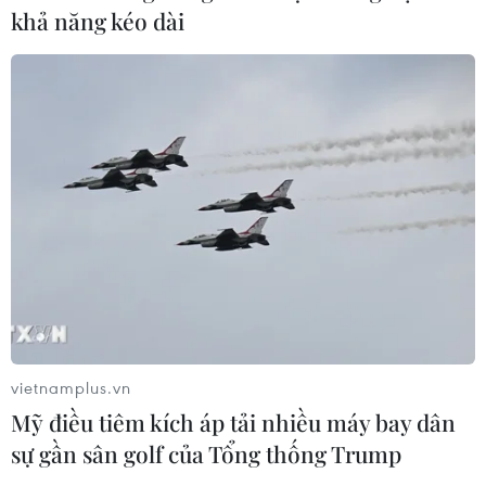
khả năng kéo dài
CƠ QUAN CHỦ QUẢN: THÔNG TẤN XÃ VIỆT NAM
Tổng Biên tập: TRẦN TIẾN DUẨN
Phó Tổng Biên tập: NGUYỄN THỊ TÁM, KHÚC THANH
THỦY
Sở hữu trí tuệ
Quy định sử dụng
RSS
Hỗ trợ
Ngôn ngữ
TTXVN
Dịch vụ tin
Quảng cáo
Liên hệ
vietnamplus.vn
Mỹ điều tiêm kích áp tải nhiều máy bay dân
sự gần sân golf của Tổng thống Trump
Giấy phép số: 1374/GP-BTTTT do Bộ Thông tin và Truyền thông