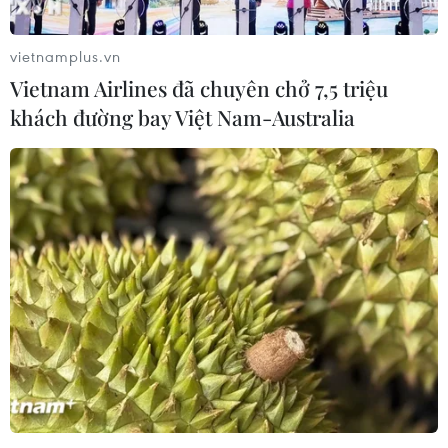
vietnamplus.vn
Vietnam Airlines đã chuyên chở 7,5 triệu
khách đường bay Việt Nam-Australia
Phú Thọ: Tạm giữ một phóng viên liên
quan hành vi nhận tiền
19/09/2022 14:28
Phóng viên Phùng Thanh Bình, công tác tại Báo Sức khỏe
và Đời sống, yêu cầu đưa 200 triệu đồng để gỡ bài