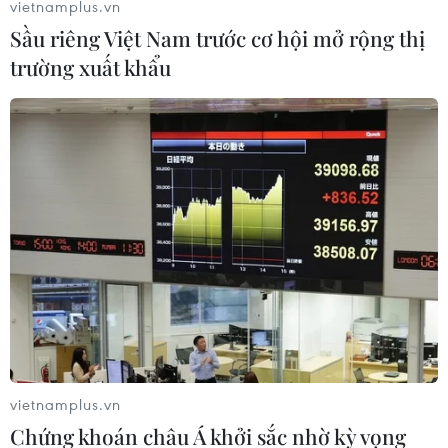
vietnamplus.vn
đăng liên quan đến Trường Cao đẳng Y Dược Phú Thọ
Sầu riêng Việt Nam trước cơ hội mở rộng thị
trên trang trên fanpage “Báo chí điều tra."
trường xuất khẩu
vietnamplus.vn
Lâm Đồng: Bắt giam 4 đối tượng dọa đăng
Chứng khoán châu Á khởi sắc nhờ kỳ vọng