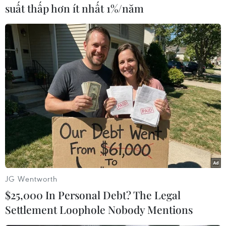
của cơ quan báo chí.
suất thấp hơn ít nhất 1%/năm
Ông Phan Bá Hoài tự giới thiệu là người đại
diện cho Tạp chí Vận tải ôtô - Văn phòng phóng
viên thường trú tại Phú Yên nhưng không có
Thẻ nhà báo, Giấy giới thiệu và Hợp đồng lao
động với Tạp chí này.
Hành vi này của ông Phan Bá Hoài đã vi phạm
Nghị định số 159/2013/NĐ-CP ngày 12/11/2013
của Chính phủ quy định xử phạt vi phạm hành
chính trong hoạt động báo chí, xuất bản./.
(TTXVN/Vietnam+)
JG Wentworth
$25,000 In Personal Debt? The Legal
Settlement Loophole Nobody Mentions