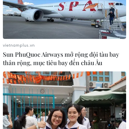
vietnamplus.vn
Sun PhuQuoc Airways mở rộng đội tàu bay
thân rộng, mục tiêu bay đến châu Âu