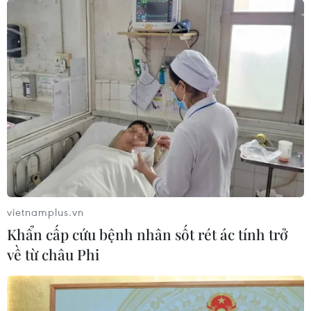
vietnamplus.vn
Khẩn cấp cứu bệnh nhân sốt rét ác tính trở
về từ châu Phi