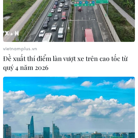
08/08/2026 01:33
Bổ sung một số chức danh có thẩm
quyền xử phạt vi phạm hành chính
từ ngày 26/9
vietnamplus.vn
07/08/2026 23:00
Đề xuất thí điểm làn vượt xe trên cao tốc từ
quý 4 năm 2026
Bế mạc Hội thi lực lượng tham gia
bảo vệ an ninh, trật tự ở cơ sở giỏi
toàn quốc
07/08/2026 15:57
Khởi tố, truy nã 3 đối tượng hoạt
động nhằm lật đổ chính quyền nhân
dân