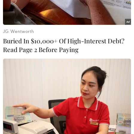
Tạp chí này.
JG Wentworth
Buried In $10,000+ Of High-Interest Debt?
Read Page 2 Before Paying
Công an huyện Sơn Hòa tống đạt quyết định xử phạt hành
chính đối với Phan Bá Hoài. (Nguồn: Báo Công an Nhân dân)
Ngày 23/3, Công an huyện Sơn Hòa, tỉnh Phú
Yên đã quyết định xử phạt vi phạm hành chính