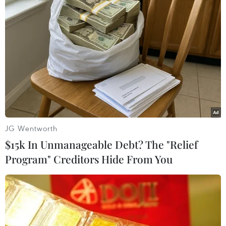
TIN LIÊN QUAN
JG Wentworth
$15k In Unmanageable Debt? The "Relief
Program" Creditors Hide From You